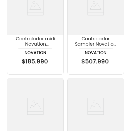
Controlador midi
Controlador
Novation
Sampler Novation
Launchkey Mini 37
Circuit Rhythm
NOVATION
NOVATION
MK4
$
185
.
990
$
507
.
990