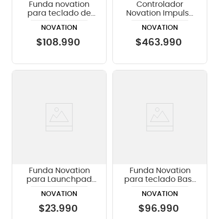
Funda novation
Controlador
para teclado de
Novation Impulse
49 teclas
61
NOVATION
NOVATION
$
108
.
990
$
463
.
990
Funda Novation
Funda Novation
para Launchpad
para teclado Bass
XL
Station II
NOVATION
NOVATION
$
23
.
990
$
96
.
990