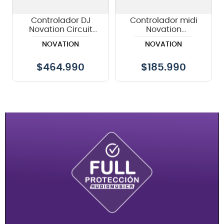
Controlador DJ
Controlador midi
Novation Circuit
Novation
Tracks
Launchkey Mini 37
NOVATION
NOVATION
MK4 OPENBOX
$
464.990
$
185.990