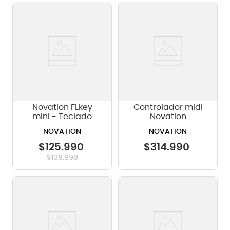
Novation FLkey
Controlador midi
mini - Teclado
Novation
controlador MIDI
Launchkey 49 MK4
NOVATION
NOVATION
$
125
.
990
$
314
.
990
$
139
.
990