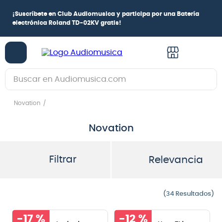
¡
Suscríbete en Club Audiomusica
y participa por una
Batería
electrónica Roland TD-02KV
gratis!
Buscar en Audiomusica.com
TÉRMINOS MÁS BUSCADOS
Novation
1
.
guitarra electrica
Novation
2
.
bajo
3
.
guitarra electroacústica
Filtrar
Relevancia
4
.
pioneerdj
5
.
amplificador
34
6
.
guitarra
-
17 %
-
12 %
7
.
teclado