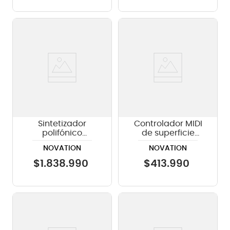
Sintetizador
Controlador MIDI
polifónico
de superficie
Novation Peak
Novation
NOVATION
NOVATION
LAUNCHPAD PRO
$
1
.
838
.
990
$
413
.
990