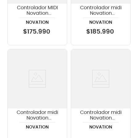
Controlador MIDI
Controlador midi
Novation
Novation
Launchpad Mini
Launchkey 37 MK4
NOVATION
NOVATION
MK3
- White mini
$
175
.
990
$
185
.
990
Controlador midi
Controlador midi
Novation
Novation
Launchkey 61 MK4
Launchkey 49 MK4
NOVATION
NOVATION
- White