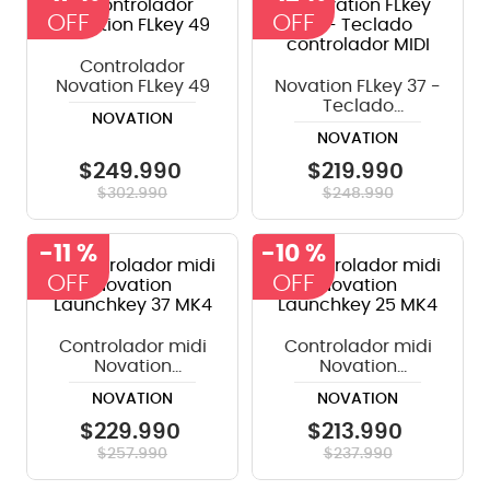
8
.
bateria
Controlador
9
.
micrófono
Novation FLkey 49
Novation FLkey 37 -
Teclado
10
.
violin
NOVATION
controlador MIDI
NOVATION
$
249
.
990
$
219
.
990
$
302
.
990
$
248
.
990
-
11 %
-
10 %
Controlador midi
Controlador midi
Novation
Novation
Launchkey 37 MK4
Launchkey 25 MK4
NOVATION
NOVATION
$
229
.
990
$
213
.
990
$
257
.
990
$
237
.
990