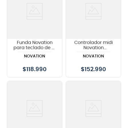
Funda Novation
Controlador midi
para teclado de 61
Novation
teclas
Launchkey Mini 25
NOVATION
NOVATION
MK4
$
118.990
$
152.990