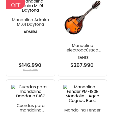
8
.
teclado
9
.
micrófono
Mandolina Admira
ML01 Daytona
10
.
violin
ADMIRA
Mandolina
electroacústica
Ibanez M510E -
IBANEZ
Brown Sunburst
$
146
.
990
$
267
.
990
$
162
.
990
Cuerdas para
mandolina
Mandolina Fender