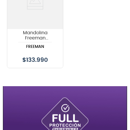
Mandolina
Freeman
electroacústica
FREEMAN
MA-02FMG BK
color negro
$
133.990