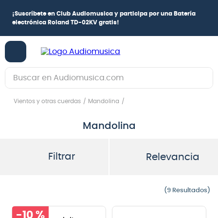
¡
Suscríbete en Club Audiomusica
y participa por una
Batería
electrónica Roland TD-02KV
gratis!
Buscar en Audiomusica.com
TÉRMINOS MÁS BUSCADOS
Vientos y otras cuerdas
Mandolina
1
.
guitarra electrica
Mandolina
2
.
bajo
3
.
guitarra electroacústica
Filtrar
Relevancia
4
.
amplificador
5
.
pioneerdj
9
6
.
guitarra
-
10 %
7
.
bateria