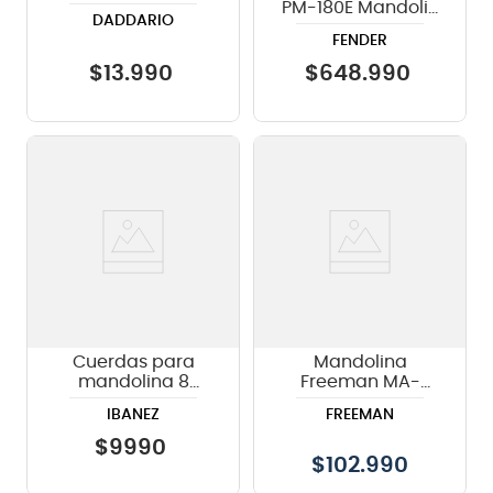
Daddario EJ67
PM-180E Mandolin
DADDARIO
- Aged Cognac
FENDER
Burst
$
13
.
990
$
648
.
990
Cuerdas para
Mandolina
mandolina 8
Freeman MA-
cuerdas Ibanez
02FMG MG
IBANEZ
FREEMAN
IMDS4
Mahogany
$
9990
$
102.990