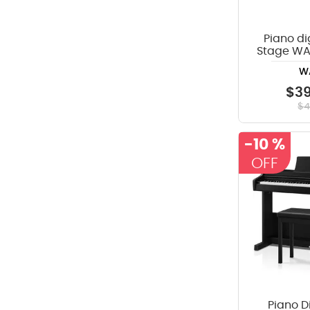
Piano di
Stage WA
B
W
$
3
$
-
10 %
Piano D