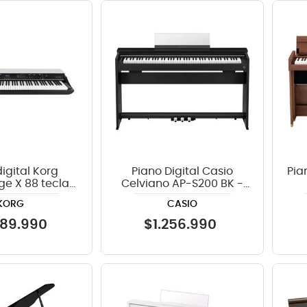
igital Korg
Piano Digital Casio
Pia
 88 teclas
Celviano AP-S200 BK -
GS-X
Negro
KORG
CASIO
89
.
990
$
1
.
256
.
990