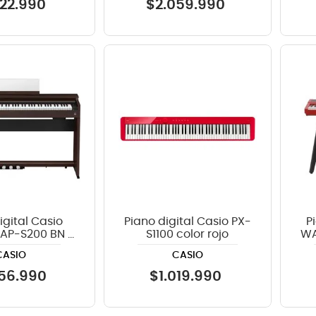
22
.
990
$
2
.
059
.
990
igital Casio
Piano digital Casio PX-
P
 AP-S200 BN -
S1100 color rojo
WA
Café
CASIO
CASIO
56
.
990
$
1
.
019
.
990