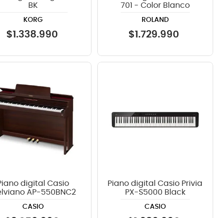
BK
701 - Color Blanco
KORG
ROLAND
$
1
.
338
.
990
$
1
.
729
.
990
Piano digital Casio
Piano digital Casio Privia
lviano AP-550BNC2
PX-S5000 Black
CASIO
CASIO