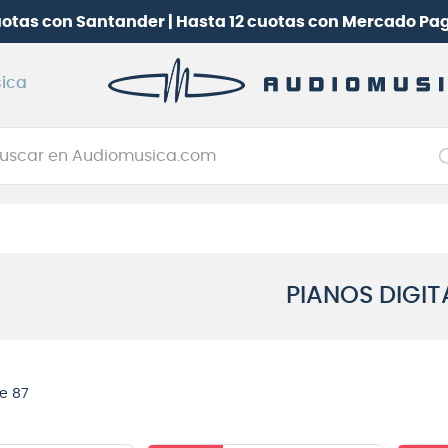
uotas con Santander | Hasta 12 cuotas con Mercado Pa
ica
car en Audiomusica.com
NOS MÁS BUSCADOS
tarra electrica
jo
PIANOS DIGIT
itarra electroacústica
oneerdj
plificador
e 87
itarra
clado