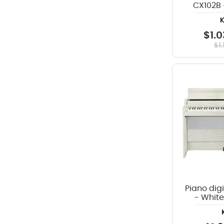
CX102B
$
1
.
0
$
1
.
Piano digi
- White