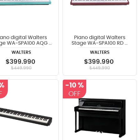
iano digital Walters
Piano digital Walters
ge WA-SPA100 AQG -
Stage WA-SPA100 RD -
Verde aguamarina
Rojo
WALTERS
WALTERS
$
399
.
990
$
399
.
990
$
449
.
990
$
449
.
990
 %
-
10 %