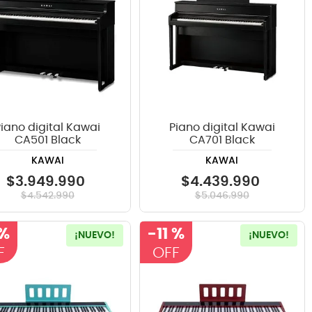
Piano digital Kawai
Piano digital Kawai
CA501 Black
CA701 Black
KAWAI
KAWAI
$
3
.
949
.
990
$
4
.
439
.
990
$
4
.
542
.
990
$
5
.
046
.
990
 %
-
11 %
¡NUEVO!
¡NUEVO!