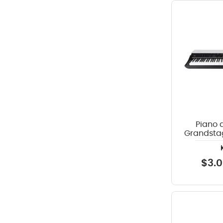
Piano d
Grandstage X
$
3
.
0