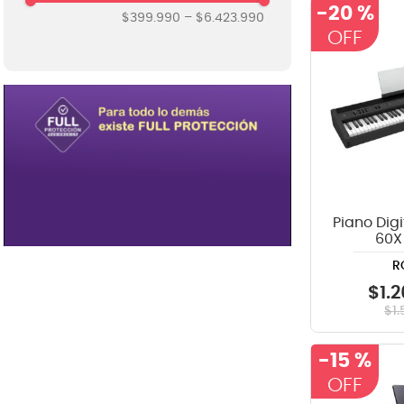
Casio
-
20 %
$399.990
–
$6.423.990
8
.
mi
Kawai
9
.
ba
Korg
10
.
vio
Kurzweil
Roland
Walters
Piano Digi
60X
R
$
1
.
2
$
1
.
-
15 %