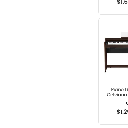
$
1
.
6
Piano D
Celviano
$
1
.
2