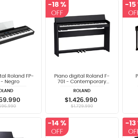
-
18 %
-
15
crófono
teria
lin
tal Roland FP-
Piano digital Roland F-
 - Negro
701 - Contemporary
Black
OLAND
ROLAND
69
.
990
$
1
.
426
.
990
596
.
990
$
1
.
729
.
990
-
14 %
-
13