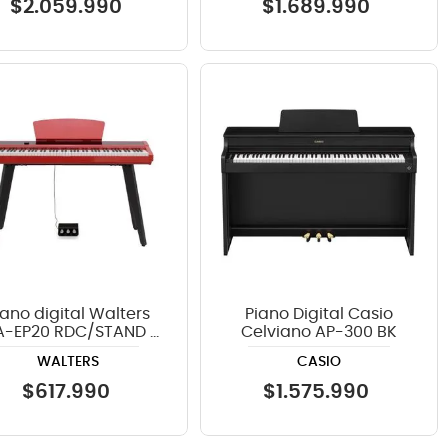
$
2
.
059
.
990
$
1
.
689
.
990
iano digital Walters
Piano Digital Casio
-EP20 RDC/STAND -
Celviano AP-300 BK
Rojo
WALTERS
CASIO
$
617
.
990
$
1
.
575
.
990