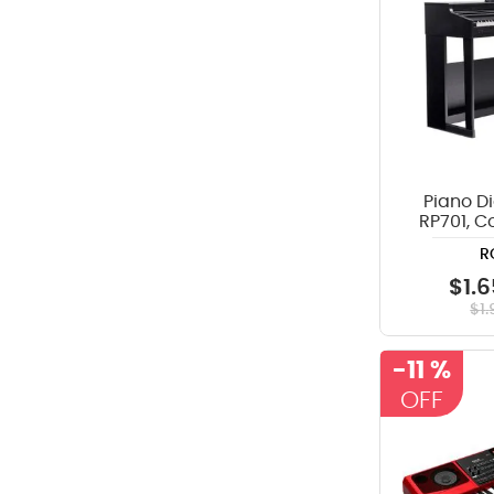
Piano Di
RP701, 
R
$
1
.
6
$
1
.
-
11 %