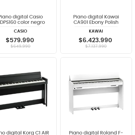
Piano digital Casio
Piano digital Kawai
DPS160 color negro
CA901 Ebony Polish
CASIO
KAWAI
$
579
.
990
$
6
.
423
.
990
$
649
.
990
$
7
.
137
.
990
no digital Korg C1 AIR
Piano digital Roland F-