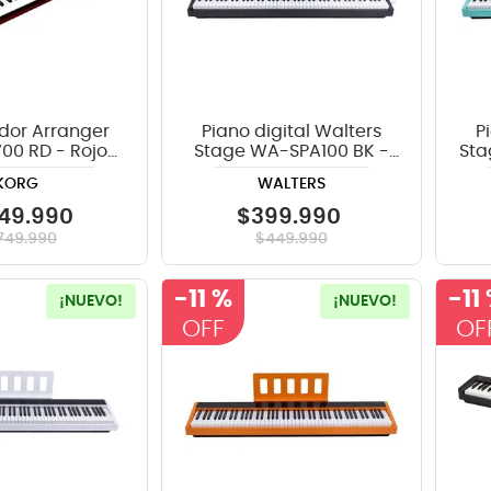
ador Arranger
Piano digital Walters
P
00 RD - Rojo
Stage WA-SPA100 BK -
Sta
n limitada
Negro
KORG
WALTERS
49
.
990
$
399
.
990
749
.
990
$
449
.
990
-
11 %
-
11
¡NUEVO!
¡NUEVO!