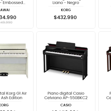
 - Embossed
Liano - Negro
Black
KAWAI
KORG
34
.
990
$
432
.
990
149
.
990
tal Korg G1 Air
Piano digital Casio
 Ash Edition
Celviano AP-550BKC2
Ce
KORG
CASIO