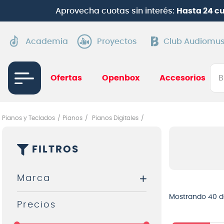
Aprovecha cuotas sin interés:
Hasta 24 c
Academia
Proyectos
Club Audiomus
Bus
Ofertas
Openbox
Accesorios
TÉRMI
1
.
gui
Pianos y Teclados
Pianos
Pianos Digitales
2
.
ba
FILTROS
3
.
gu
4
.
pi
Marca
5
.
am
Mostrando
40 d
6
.
gu
Alesis
7
.
te