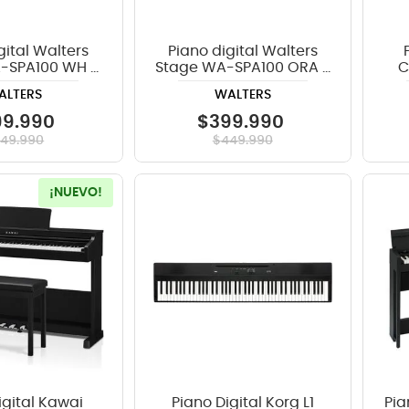
gital Walters
Piano digital Walters
-SPA100 WH -
Stage WA-SPA100 ORA -
C
lanco
Anaranjado
ALTERS
WALTERS
99
.
990
$
399
.
990
449
.
990
$
449
.
990
¡NUEVO!
igital Kawai
Piano Digital Korg L1
Pia