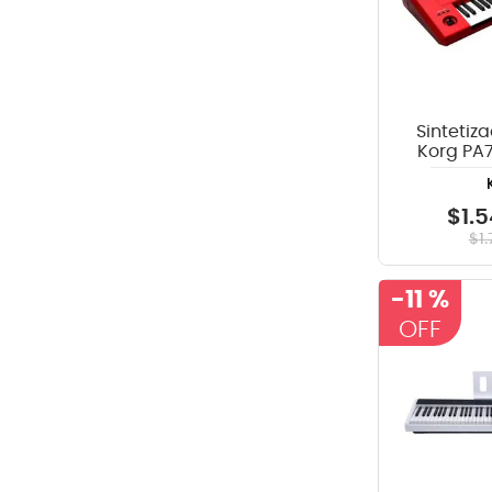
Sintetiz
Korg PA7
Edició
$
1
.
5
$
1
.
-
11 %