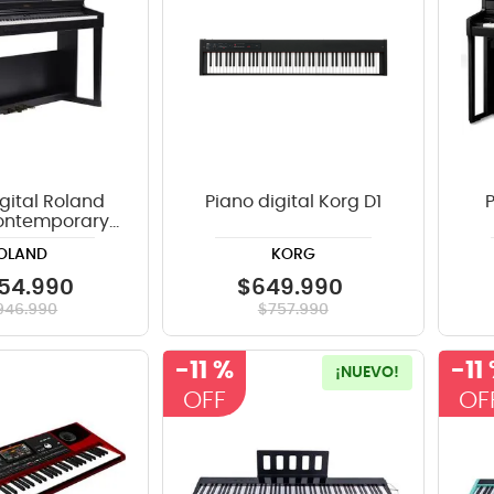
gital Roland
Piano digital Korg D1
Contemporary
Black
OLAND
KORG
54
.
990
$
649
.
990
946
.
990
$
757
.
990
-
11 %
-
11
¡NUEVO!