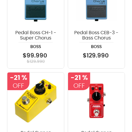
Pedal Boss CH-1 -
Pedal Boss CEB-3 -
Super Chorus
Bass Chorus
BOSS
BOSS
$
99
.
990
$
129
.
990
$
129
.
990
-
21 %
-
21 %