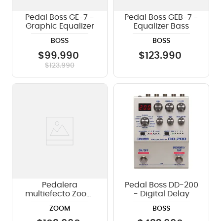
Pedal Boss GE-7 -
Pedal Boss GEB-7 -
Graphic Equalizer
Equalizer Bass
BOSS
BOSS
$
99
.
990
$
123
.
990
$
123
.
990
Pedalera
Pedal Boss DD-200
multiefecto Zoom
- Digital Delay
G1 FOUR
ZOOM
BOSS