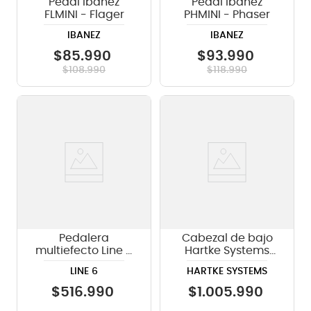
Pedal Ibanez
Pedal Ibanez
FLMINI - Flager
PHMINI - Phaser
IBANEZ
IBANEZ
$
85
.
990
$
93
.
990
$
108
.
990
$
118
.
990
Pedalera
Cabezal de bajo
multiefecto Line 6
Hartke Systems
HX One
LH1000 1000 watts
LINE 6
HARTKE SYSTEMS
$
516
.
990
$
1
.
005
.
990