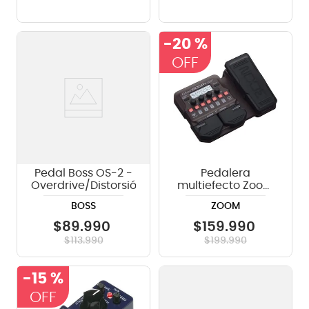
-
20 %
Pedal Boss OS-2 -
Pedalera
Overdrive/Distorsión
multiefecto Zoom
A1X Four
BOSS
ZOOM
$
89
.
990
$
159
.
990
$
113
.
990
$
199
.
990
-
15 %