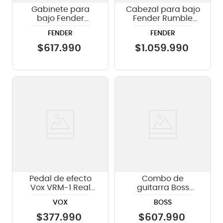
Gabinete para
Cabezal para bajo
bajo Fender
Fender Rumble
Rumble 115 V3
800 HD
FENDER
FENDER
$
617
.
990
$
1
.
059
.
990
Pedal de efecto
Combo de
Vox VRM-1 Real
guitarra Boss
McCoy Wah
Katana 100 Gen III
VOX
BOSS
Limited Edition
$
377
.
990
$
607
.
990