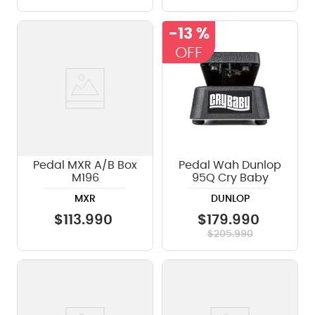
-
13 %
Pedal MXR A/B Box
Pedal Wah Dunlop
M196
95Q Cry Baby
MXR
DUNLOP
$
113
.
990
$
179
.
990
$
205
.
990