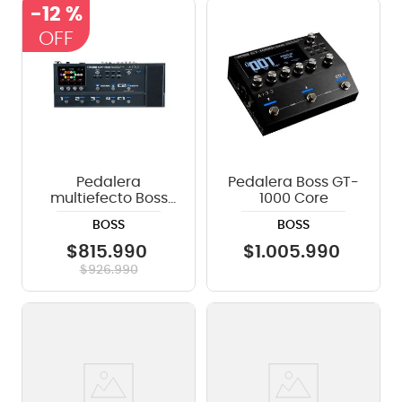
-
12 %
Pedalera
Pedalera Boss GT-
multiefecto Boss
1000 Core
GX-100
BOSS
BOSS
$
815
.
990
$
1
.
005
.
990
$
926
.
990