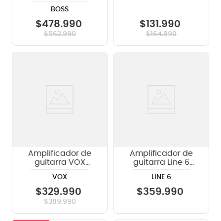
ME-90
BOSS
$
478
.
990
$
131
.
990
$
562
.
990
$
164
.
990
Amplificador de
Amplificador de
guitarra VOX
guitarra Line 6
VT40X - 40W
Spider V30 MkII -
VOX
LINE 6
30W
$
329
.
990
$
359
.
990
$
389
.
990