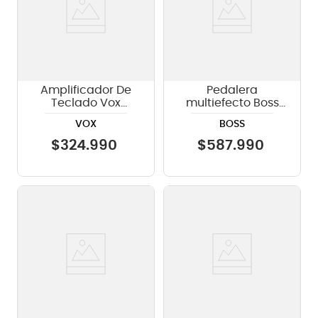
Amplificador De
Pedalera
Teclado Vox
multiefecto Boss
VX50KB - 50w
ME 90B
VOX
BOSS
$
324
.
990
$
587
.
990