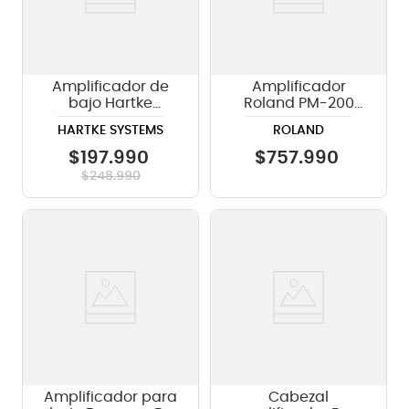
Amplificador de
Amplificador
bajo Hartke
Roland PM-200
Systems HD25 - 25
para Batería
HARTKE SYSTEMS
ROLAND
watts
Electrónica
$
197
.
990
$
757
.
990
$
248
.
990
Amplificador para
Cabezal