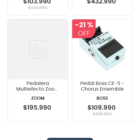
$
103
.
990
$
432
.
990
$
129
.
990
-
21 %
Pedalera
Pedal Boss CE-5 -
Multiefecto Zoom
Chorus Ensemble
Looper MS-90LP
ZOOM
BOSS
$
195
.
990
$
109
.
990
$
139
.
990