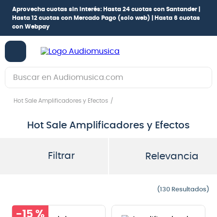
provecha cuotas sin interés:
Hasta 24 cuotas con Santander |
¡
asta 12 cuotas con Mercado Pago
(solo web) |
Hasta 6 cuotas
con Webpay
Buscar en Audiomusica.com
TÉRMINOS MÁS BUSCADOS
Hot Sale Amplificadores y Efectos
1
.
guitarra electrica
Hot Sale Amplificadores y Efectos
2
.
bajo
3
.
guitarra electroacústica
Filtrar
Relevancia
4
.
pioneerdj
5
.
amplificador
130
6
.
guitarra
-
15 %
7
.
teclado