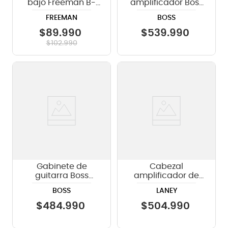
bajo Freeman B-
amplificador Boss
20
Katana Head Gen
FREEMAN
BOSS
3
$
89
.
990
$
539
.
990
$
102
.
990
Gabinete de
Cabezal
guitarra Boss
amplificador de
Katana Cabinet
guitarra Laney
BOSS
LANEY
212 - 150W
CUB-SUPERTOP -
15W RMS Tubo
$
484
.
990
$
504
.
990