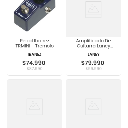
Pedal Ibanez
Amplificado De
TRMINI - Tremolo
Guitarra Laney
LX10 - 10w
IBANEZ
LANEY
$
74
.
990
$
79
.
990
$
87
.
990
$
99
.
990