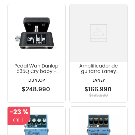
Pedal Wah Dunlop
Amplificador de
535Q Cry baby -
guitarra Laney
Black
LG20R - 20W
DUNLOP
LANEY
$
248
.
990
$
166
.
990
$
195
.
990
-
23 %