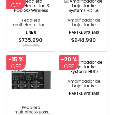
8
.
bateria
9
.
micrófono
Pedalera
Amplificador de
multiefecto Line 6
bajo Hartke
10
.
violin
POD GO Wireless
Systems HD 150
LINE 6
HARTKE SYSTEMS
$
735
.
990
$
648
.
990
$
865
.
990
-
15 %
-
20 %
Amplificador de
bajo Hartke
Systems HD15
HARTKE SYSTEMS
Pedalera
multiefecto Boss