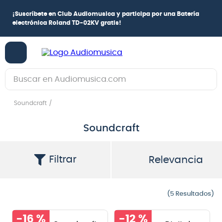
A
Suscríbete en Club Audiomusica
y participa por una
Batería
H
electrónica Roland TD-02KV
gratis!
Buscar en Audiomusica.com
TÉRMINOS MÁS BUSCADOS
Soundcraft
1
.
guitarra electrica
Soundcraft
2
.
bajo
3
.
guitarra electroacústica
Filtrar
Relevancia
4
.
pioneerdj
5
.
amplificador
5
6
.
guitarra
-
16 %
-
12 %
7
.
teclado