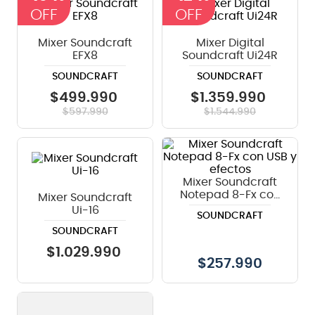
8
.
micrófono
Mixer Soundcraft
Mixer Digital
9
.
bateria
EFX8
Soundcraft Ui24R
10
.
violin
SOUNDCRAFT
SOUNDCRAFT
$
499
.
990
$
1
.
359
.
990
$
597
.
990
$
1
.
544
.
990
Mixer Soundcraft
Notepad 8-Fx con
Mixer Soundcraft
USB y efectos
Ui-16
SOUNDCRAFT
SOUNDCRAFT
$
1
.
029
.
990
$
257.990