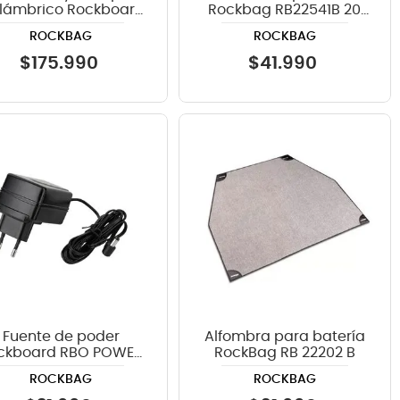
alámbrico Rockboard
Rockbag RB22541B 20
D 4 y U2 + Patchbay
pulgadas de diámetro -
ROCKBAG
ROCKBAG
color negro
$
175
.
990
$
41
.
990
Fuente de poder
Alfombra para batería
ckboard RBO POWER
RockBag RB 22202 B
ACE EU
ROCKBAG
ROCKBAG