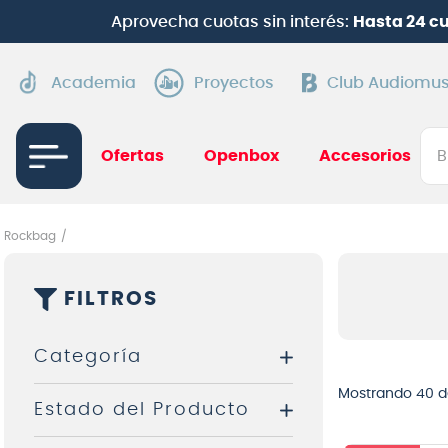
Aprovecha cuotas sin interés:
Hasta 24 c
Academia
Proyectos
Club Audiomus
Bus
Ofertas
Openbox
Accesorios
TÉRMI
1
.
gui
Rockbag
2
.
ba
FILTROS
3
.
gu
4
.
pi
Categoría
5
.
am
Mostrando
40 d
Estado del Producto
6
.
te
Accesorios Baterías y
Percusión
7
.
gu