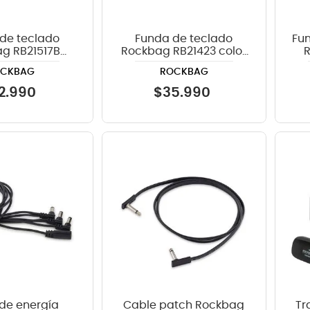
de teclado
Funda de teclado
Fun
g RB21517B
Rockbag RB21423 color
x150mm color
negro
OCKBAG
ROCKBAG
ro (BK)
2
.
990
$
35
.
990
de energía
Cable patch Rockbag
Tr