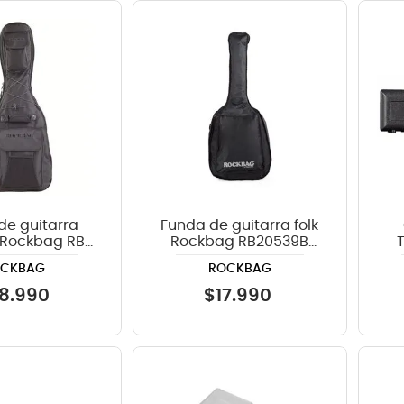
de guitarra
Funda de guitarra folk
 Rockbag RB
Rockbag RB20539B
color negro -
color negro
OCKBAG
ROCKBAG
e starline
18
.
990
$
17
.
990