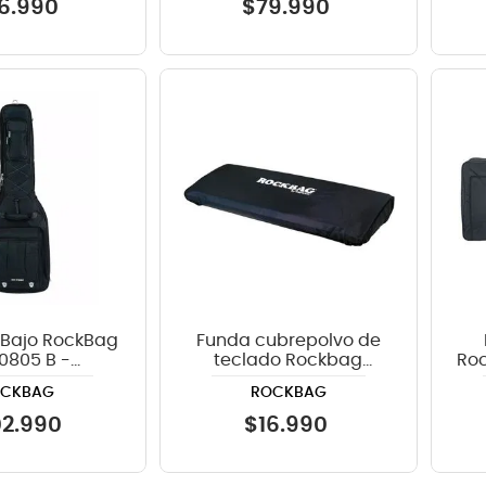
6
.
990
$
79
.
990
 Bajo RockBag
Funda cubrepolvo de
0805 B -
teclado Rockbag
Roc
sional Line
RB21728B Dustcover -
OCKBAG
ROCKBAG
color negro
02
.
990
$
16
.
990