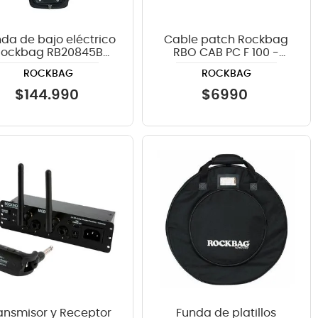
da de bajo eléctrico
Cable patch Rockbag
Rockbag RB20845B
RBO CAB PC F 100 -
color negro
100cm color negro
ROCKBAG
ROCKBAG
$
144
.
990
$
6990
ansmisor y Receptor
Funda de platillos