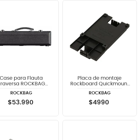
Case para Flauta
Placa de montaje
Traversa ROCKBAG
Rockboard Quickmount
RCABS26002B color
Tipo F - Para pedales
ROCKBAG
ROCKBAG
negro
Ibanez TS/Maxon
$
53
.
990
$
4990