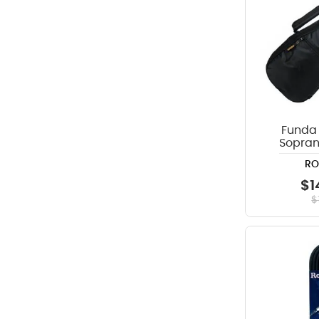
Funda 
Sopra
RB
R
$
1
$