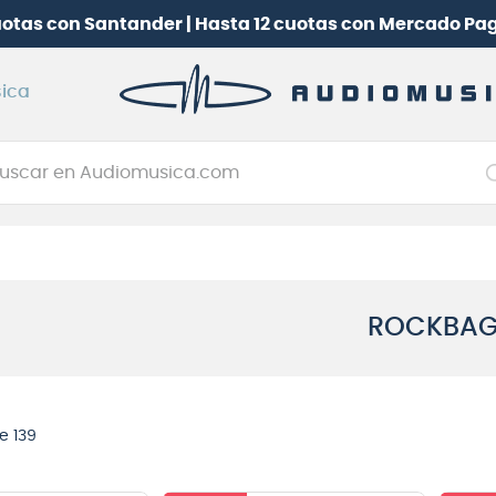
uotas con Santander | Hasta 12 cuotas con Mercado Pa
ica
car en Audiomusica.com
NOS MÁS BUSCADOS
tarra electrica
jo
ROCKBA
itarra electroacústica
oneerdj
plificador
e 139
clado
itarra