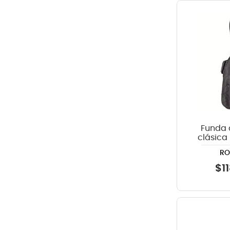
Funda 
clásica
20508 - 
R
seri
$
1