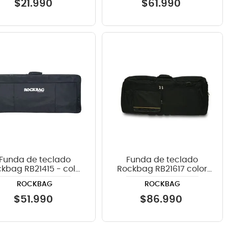
$
21
.
990
$
61
.
990
Funda de teclado
Funda de teclado
kbag RB21415 - color
Rockbag RB21617 color
negro
negro
ROCKBAG
ROCKBAG
$
51
.
990
$
86
.
990