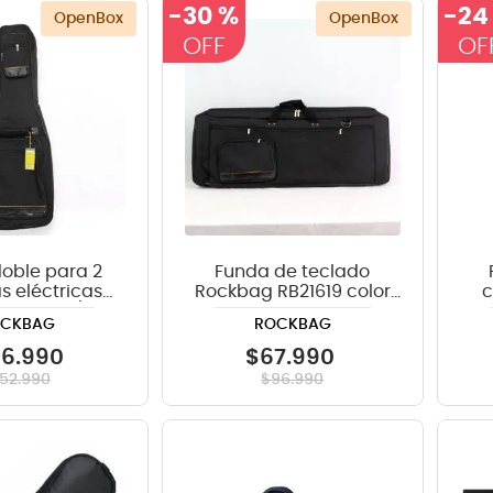
-
30 %
-
24
OpenBox
OpenBox
crófono
teria
lin
oble para 2
Funda de teclado
s eléctricas
Rockbag RB21619 color
c
RB20612B/PLUS
negro OPENBOX
2
OCKBAG
ROCKBAG
ENBOX
06
.
990
$
67
.
990
152
.
990
$
96
.
990