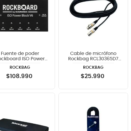
Fuente de poder
Cable de micrófono
ockboard ISO Power
Rockbag RCL30365D7
lock V6 - 6 pedales
XLR 15 metros
ROCKBAG
ROCKBAG
$
108
.
990
$
25
.
990