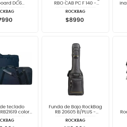
board DC6
RBO CAB PC F 140 -
in
gulado
140cm color negro
MO
OCKBAG
ROCKBAG
7990
$
8990
de teclado
Funda de Bajo RockBag
RB21619 color
RB 20605 B/PLUS -
Ro
negro
Premium Line
OCKBAG
ROCKBAG