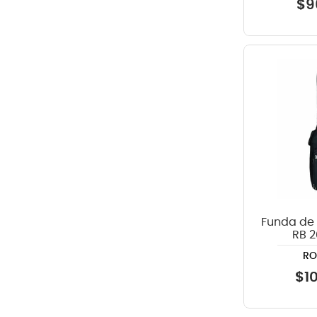
$
9
Funda de
RB 2
Profes
R
$
1