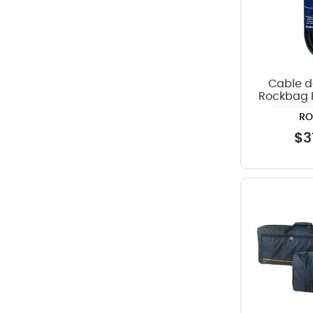
Cable d
Rockbag 
metr
R
$
3