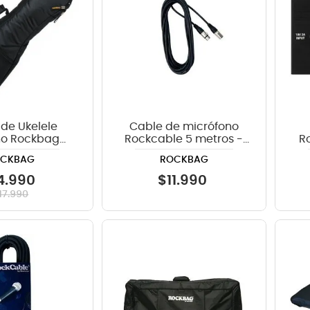
de Ukelele
Cable de micrófono
no Rockbag
Rockcable 5 metros -
R
20000B
XLR
B
OCKBAG
ROCKBAG
4
.
990
$
11
.
990
17
.
990