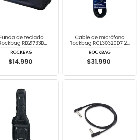
Funda de teclado
Cable de micrófono
Rockbag RB21733B
Rockbag RCL30320D7 20
tcover - color negro
metros - XLR
ROCKBAG
ROCKBAG
$
14
.
990
$
31
.
990