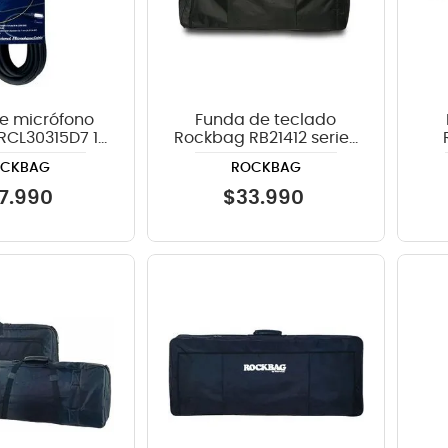
e micrófono
Funda de teclado
RCL30315D7 15
Rockbag RB21412 series
os - XLR
CTK y LK de Casio - color
Dus
OCKBAG
ROCKBAG
negro
7
.
990
$
33
.
990