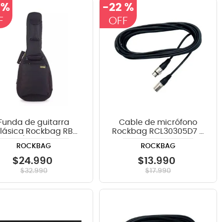
 %
-
22 %
Funda de guitarra
Cable de micrófono
lásica Rockbag RB
Rockbag RCL30305D7 5
0518 B/PLUS Student
metros - XLR
ROCKBAG
ROCKBAG
Line Plus
$
24
.
990
$
13
.
990
$
32
.
990
$
17
.
990