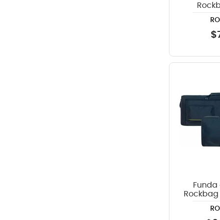
Rock
an
R
$
Funda 
Rockbag 
R