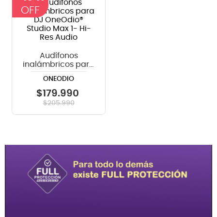
8
.
micrófono
9
.
bateria
10
.
violin
Audífonos
inalámbricos para
DJ OneOdio®
ONEODIO
Studio Max 1- Hi-
Res Audio
$
179
.
990
$
205
.
990