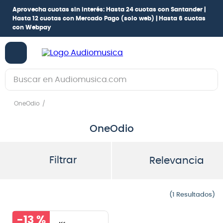
Aprovecha cuotas sin interés:
Hasta 24 cuotas con Santander |
Hasta 12 cuotas con Mercado Pago
(solo web) |
Hasta 6 cuotas
con Webpay
Buscar en Audiomusica.com
TÉRMINOS MÁS BUSCADOS
OneOdio
1
.
guitarra electrica
OneOdio
2
.
bajo
3
.
guitarra electroacústica
Filtrar
Relevancia
4
.
pioneerdj
5
.
amplificador
1
6
.
teclado
-
13 %
7
.
guitarra