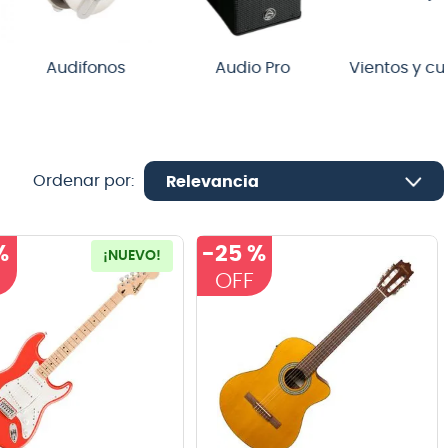
udifonos
Audio Pro
Vientos y cuerdas
Relevancia
%
-
25 %
¡NUEVO!