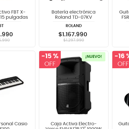
ctivo FBT X-
Batería electrónica
Guit
 15 pulgadas
Roland TD-07KV
FSR
Lim
BT
ROLAND
9
.
990
$
1
.
167
.
990
6
.
990
$
1
.
297
.
990
-
15 %
-
16 
¡NUEVO!
rsonal Casio
Caja Activa Electro-
Guit