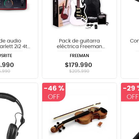
 de audio
Pack de guitarra
Con
arlett 2i2 4th
eléctrica Freeman
en
Rockstarter - White
SRITE
FREEMAN
4
.
990
$
179
.
990
6
.
990
$
205
.
990
-
46 %
-
29 