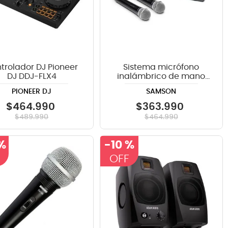
trolador DJ Pioneer
Sistema micrófono
DJ DDJ-FLX4
inalámbrico de mano
Samson doble CR288
PIONEER DJ
SAMSON
$
464
.
990
$
363
.
990
$
489
.
990
$
464
.
990
%
-
10 %