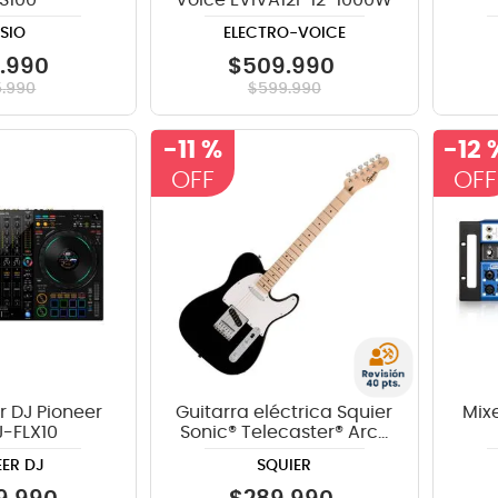
S100
Voice EVIVA12P 12" 1000W
SIO
ELECTRO-VOICE
.
990
$
509
.
990
5
.
990
$
599
.
990
-
11 %
-
12 
r DJ Pioneer
Guitarra eléctrica Squier
Mixe
J-FLX10
Sonic® Telecaster® Arce
- Black
EER DJ
SQUIER