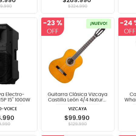
9
.
990
$
289
.
990
49
.
990
$
324
.
990
-
23 %
-
24 
¡NUEVO!
va Electro-
Guitarra Clásica Vizcaya
Ca
15P 15" 1000W
Castilla León 4/4 Natural
Whar
con Funda Acolchada
M
O-VOICE
VIZCAYA
4
.
990
$
99
.
990
9
.
990
$
129
.
990