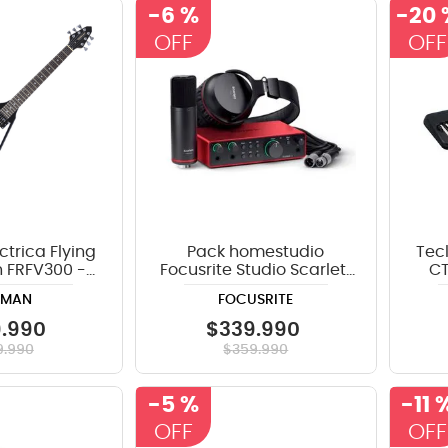
-
6 %
-
20 
ctrica Flying
Pack homestudio
Tec
 FRFV300 -
Focusrite Studio Scarlett
CT
gro
2i2 4th gen
EMAN
FOCUSRITE
9
.
990
$
339
.
990
9
.
990
$
359
.
990
-
5 %
-
11 