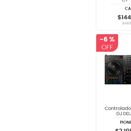
CT-
CA
$
144
$
18
-
6 %
Controlado
DJ DD
PION