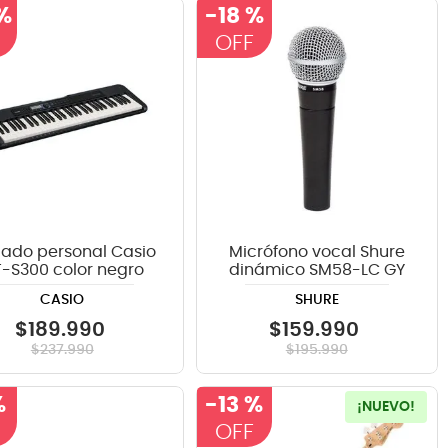
%
-
18 %
lado personal Casio
Micrófono vocal Shure
-S300 color negro
dinámico SM58-LC GY
CASIO
SHURE
$
189
.
990
$
159
.
990
$
237
.
990
$
195
.
990
%
-
13 %
¡NUEVO!