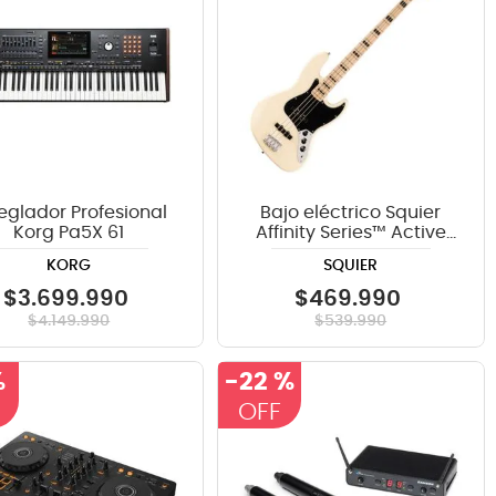
eglador Profesional
Bajo eléctrico Squier
Korg Pa5X 61
Affinity Series™ Active
Jazz Bass® MN - Olympic
KORG
SQUIER
White
$
3
.
699
.
990
$
469
.
990
$
4
.
149
.
990
$
539
.
990
%
-
22 %