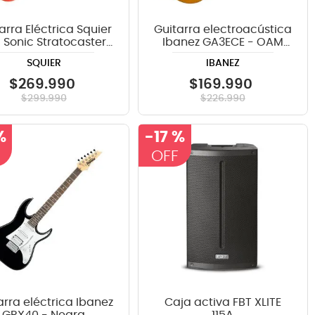
arra Eléctrica Squier
Guitarra electroacústica
 Sonic Stratocaster
Ibanez GA3ECE - OAM
ited Edition - Fiesta
Open Pore Ambar
SQUIER
IBANEZ
Red
$
269
.
990
$
169
.
990
$
299
.
990
$
226
.
990
%
-
17 %
arra eléctrica Ibanez
Caja activa FBT XLITE