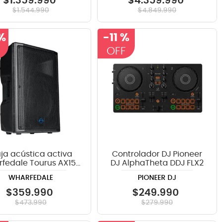
$
1
.
359
.
990
$
4
.
359
.
990
$
1
.
544
.
990
$
4
.
849
.
990
%
-
11 %
ja acústica activa
Controlador DJ Pioneer
fedale Tourus AX15-
DJ AlphaTheta DDJ FLX2
BT de 450 Watts
WHARFEDALE
PIONEER DJ
$
359
.
990
$
249
.
990
$
473
.
990
$
279
.
990