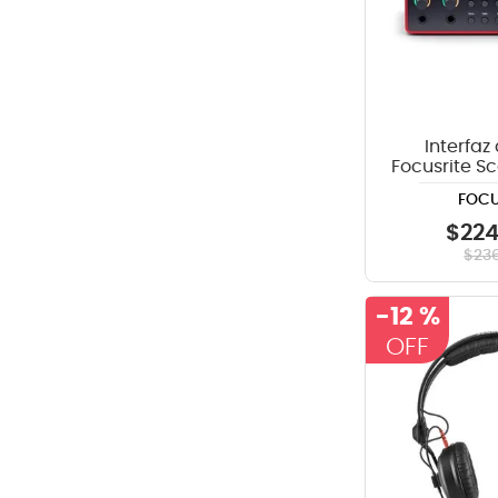
Interfaz
Focusrite Sc
G
FOCU
$
22
$
23
-
12 %