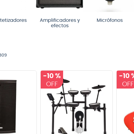
teria
crófono
ores
Amplificadores y
Micrófonos
A
efectos
lin
809
-
10 %
-
10 