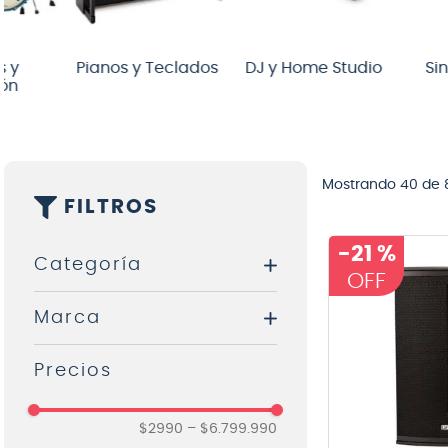
8
.
ba
9
.
mi
Pianos y Teclados
DJ y Home Studio
Sintetizad
10
.
vio
Mostrando
40 de 
FILTROS
-
21 %
Categoría
Marca
Accesorios Guitarras
Acordeones
Adam audio
Baterías Acústicas
Admira
$2990
–
$6.799.990
Amplificadores de Guitarra