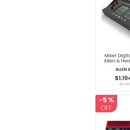
Mixer Digit
Allen & He
18in
ALLEN 
$
1
.
19
$
1
.
40
-
5 %