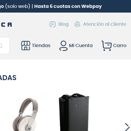
ónica Roland TD-02KV
gratis!
Blog
Atención al cliente
Tiendas
Mi Cuenta
ADAS