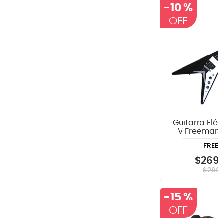
-
10 %
Guitarra Elé
V Freeman
Ne
FRE
$
26
$
29
-
15 %