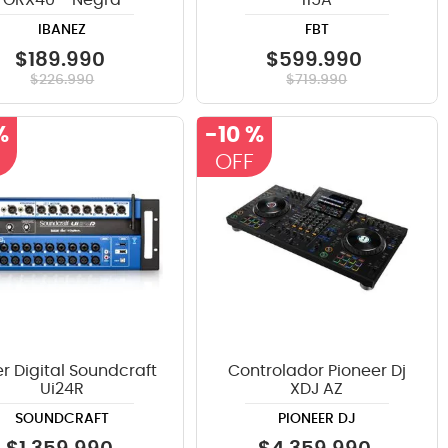
GRX40 - Negra
115A
IBANEZ
FBT
$
189
.
990
$
599
.
990
$
226
.
990
$
719
.
990
%
-
10 %
r Digital Soundcraft
Controlador Pioneer Dj
Ui24R
XDJ AZ
SOUNDCRAFT
PIONEER DJ