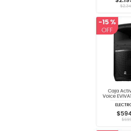
$
2
.
19
$
2
.
3
-
15 %
Caja Acti
Voice EVIVA
ELECTR
$
59
$
69