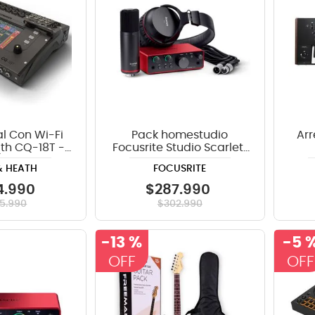
al Con Wi-Fi
Pack homestudio
Arr
ath CQ-18T -
Focusrite Studio Scarlett
/8out
Solo 4th gen
& HEATH
FOCUSRITE
4
.
990
$
287
.
990
5
.
990
$
302
.
990
-
13 %
-
5 