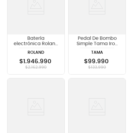
Batería
Pedal De Bombo
electrónica Roland
Simple Tama Iron
TD-07KVX
Cobra HP200P
ROLAND
TAMA
$
1
.
946
.
990
$
99
.
990
$
2
.
162
.
990
$
133
.
990