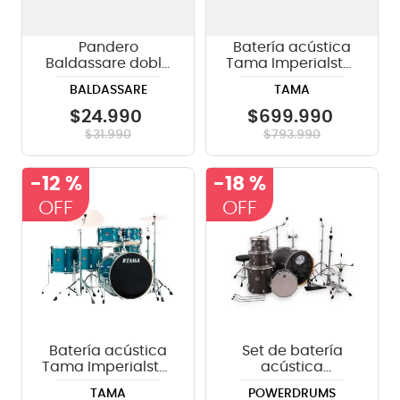
Pandero
Batería acústica
Baldassare doble
Tama Imperialstar
WLTH10-16
IP52H6W 5 piezas -
BALDASSARE
TAMA
Hairline Blue
$
24
.
990
$
699
.
990
$
31
.
990
$
793
.
990
-
12 %
-
18 %
Batería acústica
Set de batería
Tama Imperialstar
acústica
IP62H6W - Hairline
PowerDrums JJ-5
TAMA
POWERDRUMS
Blue
BKM con platillos