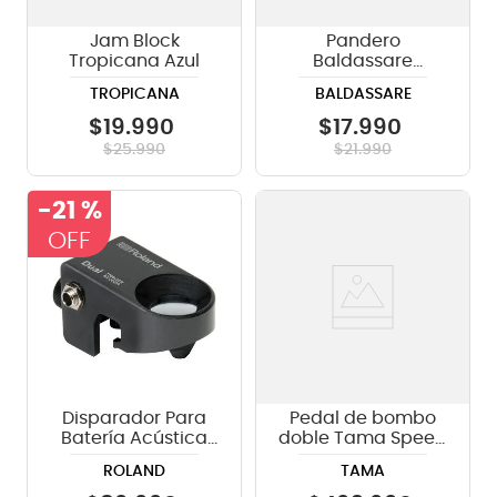
Jam Block
Pandero
Tropicana Azul
Baldassare
TCFJ218, 18H
TROPICANA
BALDASSARE
$
19
.
990
$
17
.
990
$
25
.
990
$
21
.
990
-
21 %
Disparador Para
Pedal de bombo
Batería Acústica
doble Tama Speed
Roland RT-30HR
Cobra HP910LWN -
ROLAND
TAMA
incluye case