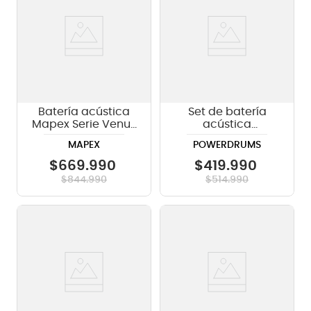
Batería acústica
Set de batería
Mapex Serie Venus
acústica
VE5295FTCVI -
PowerDrums JJ-5
MAPEX
POWERDRUMS
Blue Sky Sparkle
BLM con platillos
Guzel
$
669
.
990
$
419
.
990
$
844
.
990
$
514
.
990