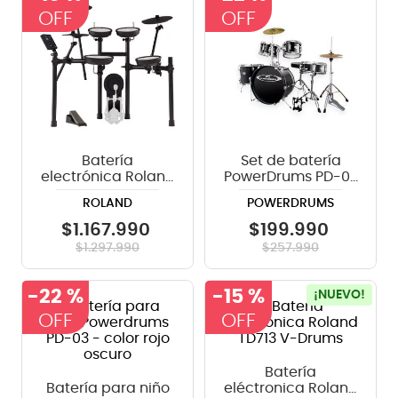
8
.
teclado
9
.
micrófono
10
.
violin
Batería
Set de batería
electrónica Roland
PowerDrums PD-03
TD-07KV
- Black
ROLAND
POWERDRUMS
$
1
.
167
.
990
$
199
.
990
$
1
.
297
.
990
$
257
.
990
-
22 %
-
15 %
¡NUEVO!
Batería
Batería para niño
eléctronica Roland