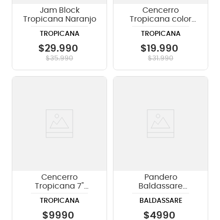
Jam Block
Cencerro
Tropicana Naranjo
Tropicana color
bronce Martillado
TROPICANA
TROPICANA
CBH516
$
29
.
990
$
19
.
990
$
35
.
990
$
31
.
990
Cencerro
Pandero
Tropicana 7"
Baldassare
Cromado CBC207-
PTWJ220B
TROPICANA
BALDASSARE
CH
medialuna color
negro (BK)
$
9990
$
4990