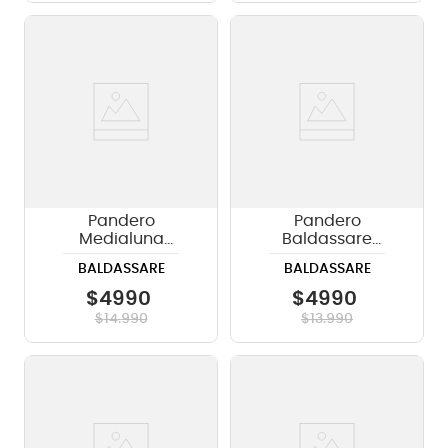
Pandero
Pandero
Medialuna
Baldassare
Baldassare
medialuna
BALDASSARE
BALDASSARE
PTWJ220G, GR
PTWJ220Y color
amarillo (YE)
$
4990
$
4990
$
14
.
990
$
13
.
990