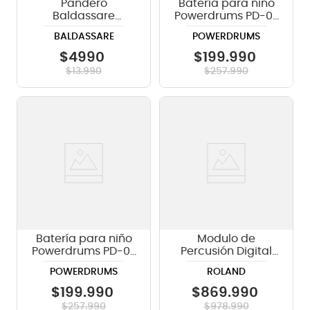
Pandero
Batería para niño
Baldassare
Powerdrums PD-03
PTWJ220U
BL - azul
BALDASSARE
POWERDRUMS
medialuna color
azul (BL)
$
4990
$
199
.
990
$
13
.
990
$
257
.
990
Batería para niño
Modulo de
Powerdrums PD-03
Percusión Digital
- color silver
Roland Octapad
POWERDRUMS
ROLAND
SPD-30 BK
$
199
.
990
$
869
.
990
$
257
.
990
$
978
.
990