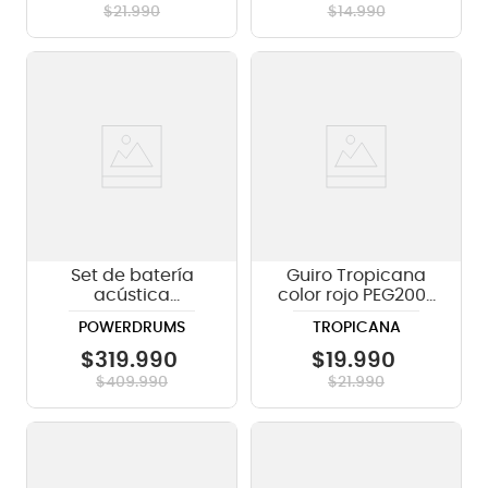
$
21
.
990
$
14
.
990
Set de batería
Guiro Tropicana
acústica
color rojo PEG200-
PowerDrums CPJ-5
RD
POWERDRUMS
TROPICANA
FKY - Yellow
$
319
.
990
$
19
.
990
$
409
.
990
$
21
.
990