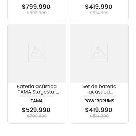
Guzel
$
799
.
990
$
419
.
990
$
906
.
990
$
514
.
990
Batería acústica
Set de batería
TAMA Stagestar
acústica
ST52H5 5 piezas -
PowerDrums JJ-5
TAMA
POWERDRUMS
BNS
DLM con platillos
Guzel
$
529
.
990
$
419
.
990
$
709
.
990
$
514
.
990