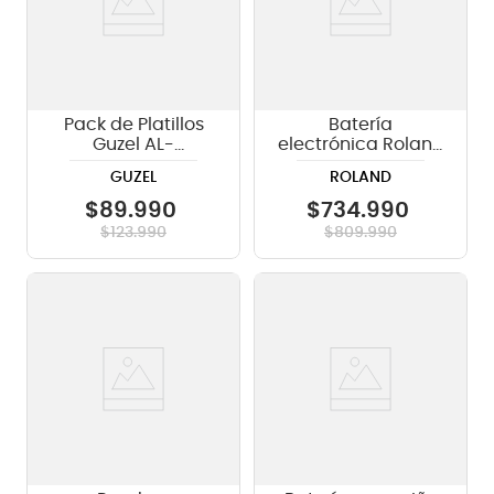
Pack de Platillos
Batería
Guzel AL-
electrónica Roland
14H+16C+18C+20R
TD-02KV
GUZEL
ROLAND
$
89
.
990
$
734
.
990
$
123
.
990
$
809
.
990