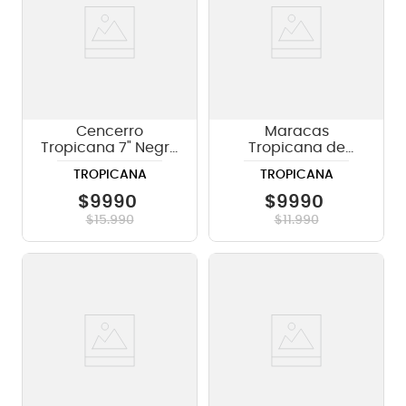
Cencerro
Maracas
Tropicana 7" Negro
Tropicana de
CBB207 BK
madera tricolor
TROPICANA
TROPICANA
PEM108-TRI
$
9990
$
9990
$
15
.
990
$
11
.
990