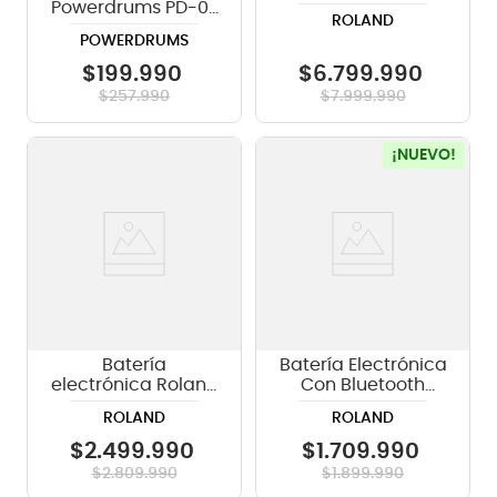
Powerdrums PD-03
TD713 V-Drums
ROLAND
- color rojo oscuro
POWERDRUMS
$
199
.
990
$
6
.
799
.
990
$
257
.
990
$
7
.
999
.
990
¡NUEVO!
Batería
Batería Electrónica
electrónica Roland
Con Bluetooth
V-Drums VAD 103 -
Roland TD313
ROLAND
ROLAND
Set
$
2
.
499
.
990
$
1
.
709
.
990
$
2
.
809
.
990
$
1
.
899
.
990