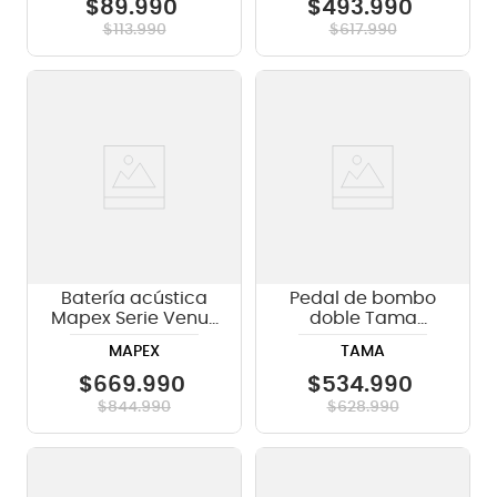
$
89
.
990
$
493
.
990
$
113
.
990
$
617
.
990
Batería acústica
Pedal de bombo
Mapex Serie Venus
doble Tama
VE5295FTCVJ -
HP900PWN Iron
MAPEX
TAMA
Aqua Blue Sparkle
Cobra - incluye
case
$
669
.
990
$
534
.
990
$
844
.
990
$
628
.
990