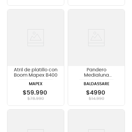
Atril de platillo con
Pandero
Boom Mapex B400
Medialuna
Baldassare
MAPEX
BALDASSARE
PTWJ220R, RD
$
59
.
990
$
4990
$
78
.
990
$
14
.
990