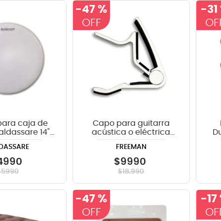
-
47 %
-
31
para caja de
Capo para guitarra
ldassare 14"
acústica o eléctrica
Du
anco WH
Freeman FRGCP7 color
DASSARE
FREEMAN
silver
4990
$
9990
$
5990
$
18
.
990
-
47 %
-
17