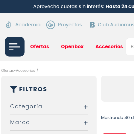
Aprovecha cuotas sin interés:
Hasta 24 c
Academia
Proyectos
Club Audiomus
Bus
Ofertas
Openbox
Accesorios
TÉRMI
1
.
gui
Ofertas-Accesorios
2
.
ba
FILTROS
3
.
gu
4
.
pi
Categoría
5
.
am
Mostrando
40 d
Marca
6
.
gu
Accesorios Guitarras
7
.
te