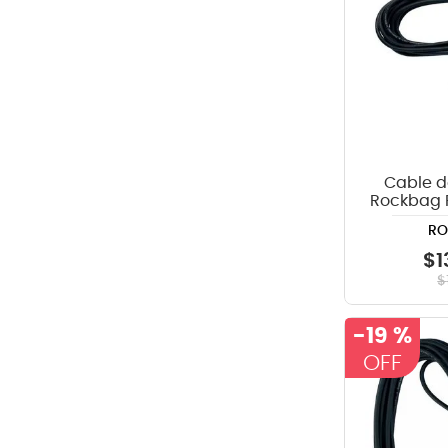
Cable d
Rockbag 
metr
R
$
1
$
-
19 %