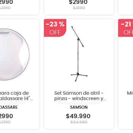
2990
$
2990
$
3190
$
3190
-
23 %
-
21
para caja de
Set Samson de atril -
Mi
ldassare 14"
pinza - windscreen y
arente TRN
cable para micrófono
DASSARE
SAMSON
MK5
2990
$
49
.
990
$
3190
$
64
.
990