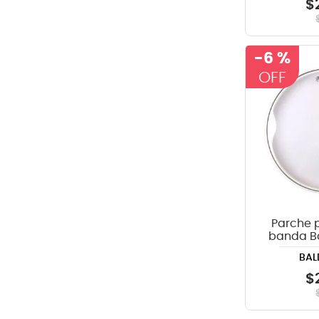
$
-
6 %
Parche 
banda Ba
Transp
BAL
$