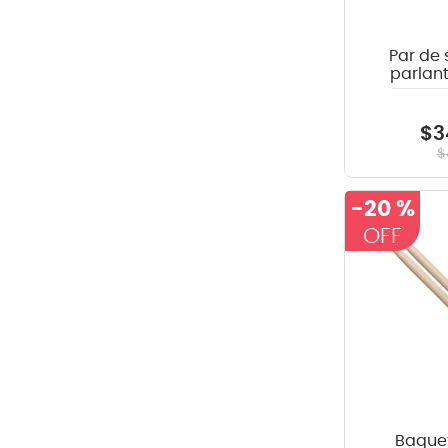
Par de 
parlan
pared
$
3
$
-
20 %
Baquet