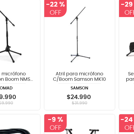
-
22 %
-
29
teria
crófono
lin
e micrófono
Atril para micrófono
Se
on Boom NMS-
C/Boom Samson MK10
par
6607
OMAD
SAMSON
9
.
990
$
24
.
990
69
.
990
$
31
.
990
-
9 %
-
24