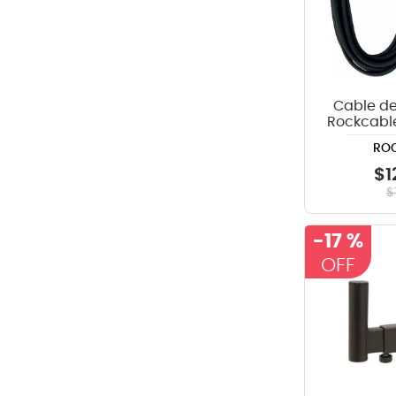
Cable de
Rockcabl
- 6
RO
$
1
$
-
17 %