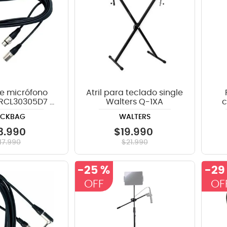
e micrófono
Atril para teclado single
RCL30305D7 5
Walters Q-1XA
c
os - XLR
2
OCKBAG
WALTERS
3
.
990
$
19
.
990
17
.
990
$
21
.
990
-
25 %
-
29