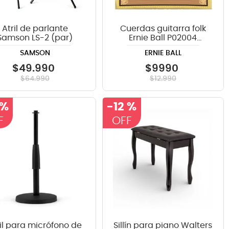
Atril de parlante
Cuerdas guitarra folk
Samson LS-2 (par)
Ernie Ball P02004
ERTHWD LIGHT
SAMSON
ERNIE BALL
$
49
.
990
$
9990
$
64
.
990
$
12
.
990
 %
-
12 %
ril para micrófono de
Sillín para piano Walters