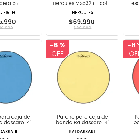
dera 5B
Hercules MS532B - color
es
negro
C FIRTH
HERCULES
5
.
990
$
69
.
990
19
.
990
$
86
.
990
-
6 %
-
6
para caja de
Parche para caja de
P
ldassare 14"
banda Baldassare 14"
ba
ul TRBL
Amarillo TRY
DASSARE
BALDASSARE