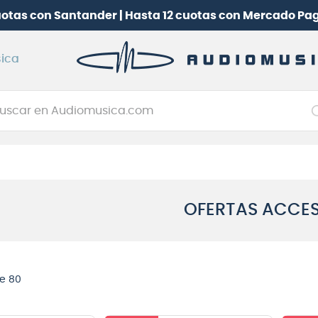
uotas con Santander | Hasta 12 cuotas con Mercado Pa
ica
car en Audiomusica.com
NOS MÁS BUSCADOS
tarra electrica
jo
OFERTAS ACCE
itarra electroacústica
oneerdj
plificador
e 80
itarra
clado