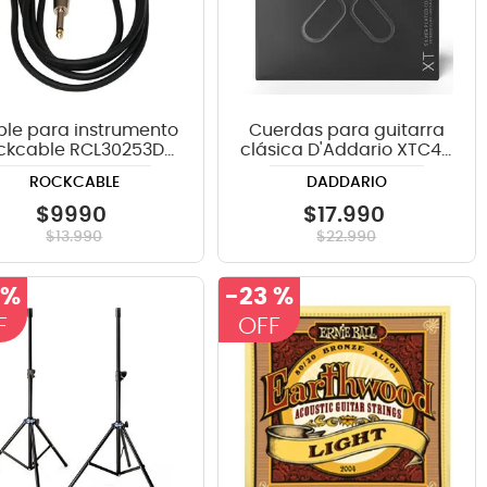
le para instrumento
Cuerdas para guitarra
ckcable RCL30253D7
clásica D'Addario XTC45
- 3 metros
Normal Tension
ROCKCABLE
DADDARIO
$
9990
$
17
.
990
$
13
.
990
$
22
.
990
 %
-
23 %