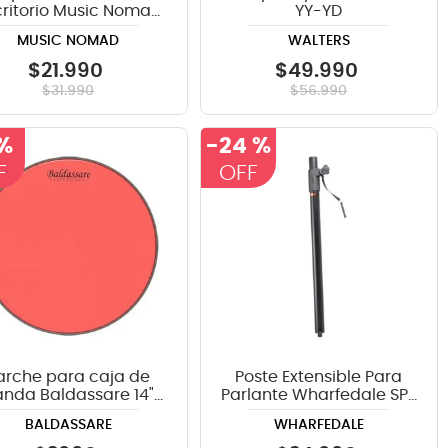
critorio Music Nomad
YY-YD
NMS-6105 BK
MUSIC NOMAD
WALTERS
$
21
.
990
$
49
.
990
$
31
.
990
$
56
.
990
 %
-
24 %
arche para caja de
Poste Extensible Para
nda Baldassare 14"
Parlante Wharfedale SP-
Rojo TR
2X
BALDASSARE
WHARFEDALE