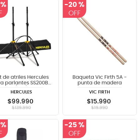
 %
-
20 %
t de atriles Hercules
Baqueta Vic Firth 5A -
a parlantes SS200BB
punta de madera
(par)
HERCULES
VIC FIRTH
$
99
.
990
$
15
.
990
$
139
.
990
$
19
.
990
 %
-
25 %