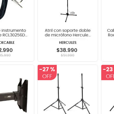
 instrumento
Atril con soporte doble
Cab
e RCL30256D6
de micrófono Hercules
Ro
 metros
MS434B Stage Series
CKCABLE
HERCULES
con boom
2
.
990
$
38
.
990
15
.
990
$
51
.
990
-
27 %
-
23