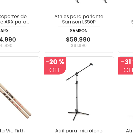
soportes de
Atriles para parlante
te ARX para
Samson LS50P
 SPIN-905
ARX
SAMSON
4
.
990
$
59
.
990
41
.
990
$
81
.
990
-
20 %
-
31
a Vic Firth
Atril para micrófono
At