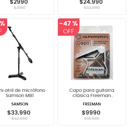
$
2990
$
24
.
990
$
3190
$
32
.
990
 %
-
47 %
ni atril de micrófono
Capo para guitarra
Samson MB1
clásica Freeman
FRGCP8 - color plateado
SAMSON
FREEMAN
$
33
.
990
$
9990
$
42
.
990
$
18
.
990