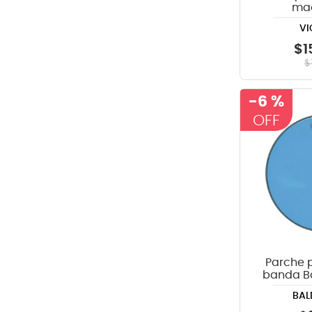
ma
VI
$
1
$
-
6 %
Parche 
banda Ba
Az
BAL