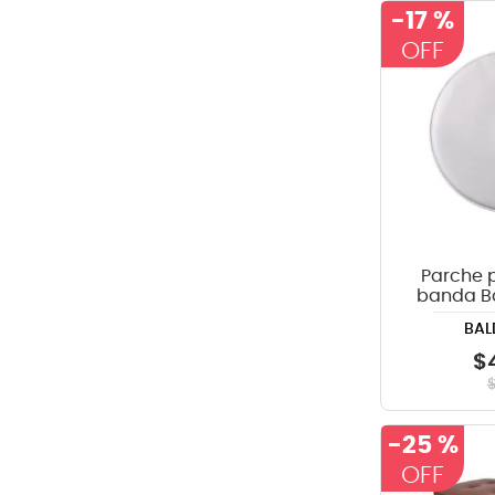
-
17 %
Parche 
banda Ba
Bl
BAL
$
-
25 %