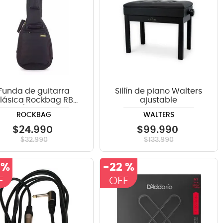
Funda de guitarra
Sillín de piano Walters
lásica Rockbag RB
ajustable
0518 B/PLUS Student
ROCKBAG
WALTERS
Line Plus
$
24
.
990
$
99
.
990
$
32
.
990
$
133
.
990
 %
-
22 %