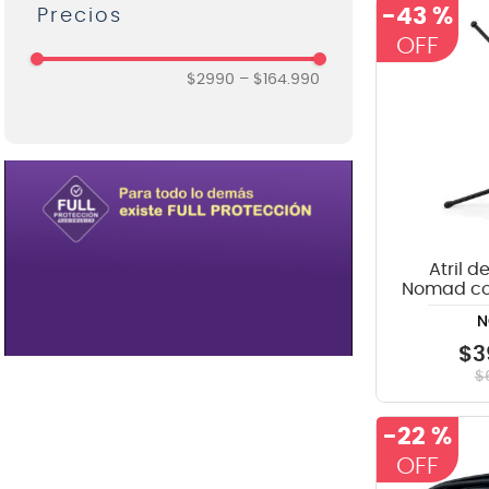
Cables y Conectores Audio
-
43 %
ARX
8
.
ba
Pro
Baldassare
9
.
mi
Micrófonos Cámara
$2990
–
$164.990
Casio
10
.
vio
Cuerdas Guitarra
Daddario
Cuerdas Frotadas
Dunlop
Fundas y Cases Audio Pro
Ernie Ball
Home Studio
Atril d
Freeman
Nomad c
Packs de Micrófonos
N
Hercules
Sillines para Piano
$
3
Ibanez
Ukeleles Sopranos
$
K&M
-
22 %