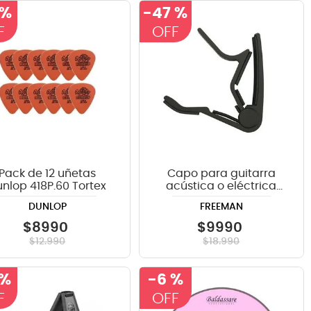
 %
-
47 %
Pack de 12 uñetas
Capo para guitarra
nlop 418P.60 Tortex
acústica o eléctrica
Freeman FRGCP7 color
DUNLOP
FREEMAN
negro
$
8990
$
9990
$
12
.
990
$
18
.
990
 %
-
6 %