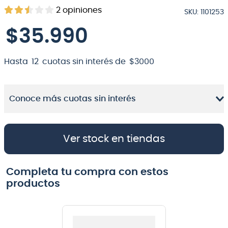
2
opiniones
SKU
:
1101253
8
.
micrófono
$
35
.
990
9
.
bateria
10
.
violin
Hasta
12
cuotas sin interés de
$
3000
Conoce más cuotas sin interés
Ver stock en tiendas
Completa tu compra con estos
productos