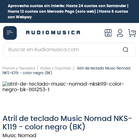
Aprovecha cuotas sin interés:
Hasta 24 cuotas con Santander |
Hasta 12 cuotas con Mercado Pago
(solo web) |
Hasta 6 cuotas
con Webpay
Buscar en Audiomusica.com
TÉRMINOS MÁS BUSCADOS
Pianos y Teclados
Atriles y Soportes
Atril de teclado Music Nomad
1
.
guitarra electrica
NKS-K119 - color negro (BK)
2
.
bajo
3
.
guitarra electroacústica
4
.
pioneerdj
5
.
amplificador
Atril de teclado Music Nomad NKS-
K119 - color negro (BK)
6
.
guitarra
Music Nomad
7
.
teclado