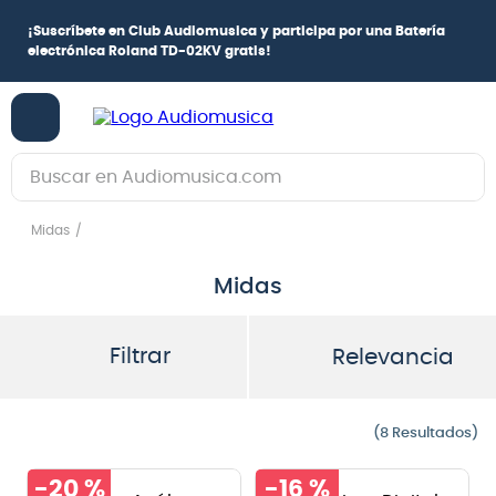
¡
Suscríbete en Club Audiomusica
y participa por una
Batería
electrónica Roland TD-02KV
gratis!
Buscar en Audiomusica.com
TÉRMINOS MÁS BUSCADOS
Midas
1
.
guitarra electrica
Midas
2
.
bajo
3
.
guitarra electroacústica
Filtrar
Relevancia
4
.
pioneerdj
5
.
amplificador
8
6
.
guitarra
-
20 %
-
16 %
7
.
teclado