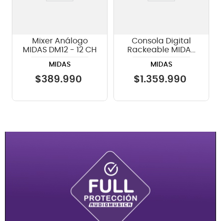
Mixer Análogo
Consola Digital
MIDAS DM12 - 12 CH
Rackeable MIDAS
DL16 - ULTRANET y
MIDAS
MIDAS
ADAT
$
389
.
990
$
1
.
359
.
990