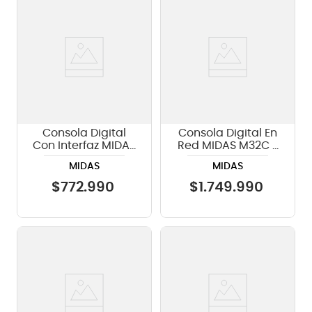
Consola Digital
Consola Digital En
Con Interfaz MIDAS
Red MIDAS M32C -
MR12 - 12CH - Wifi
40 CH
MIDAS
MIDAS
$
772
.
990
$
1
.
749
.
990