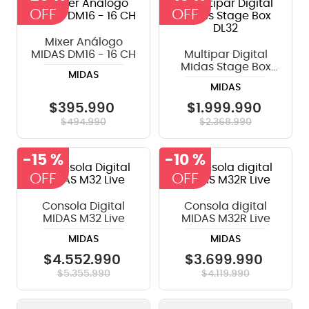
8
.
micrófono
Mixer Análogo
9
.
bateria
MIDAS DM16 - 16 CH
Multipar Digital
Midas Stage Box
10
.
violin
MIDAS
DL32
MIDAS
$
395
.
990
$
1
.
999
.
990
$
494
.
990
$
2
.
368
.
990
-
15 %
-
10 %
Consola Digital
Consola digital
MIDAS M32 Live
MIDAS M32R Live
MIDAS
MIDAS
$
4
.
552
.
990
$
3
.
699
.
990
$
5
.
355
.
990
$
4
.
119
.
990