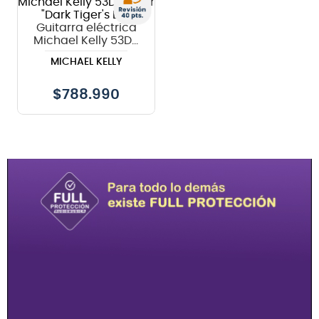
8
.
micrófono
Guitarra eléctrica
Michael Kelly 53DB
9
.
bateria
color "Dark Tiger's
MICHAEL KELLY
Eye
10
.
violin
$
788.990