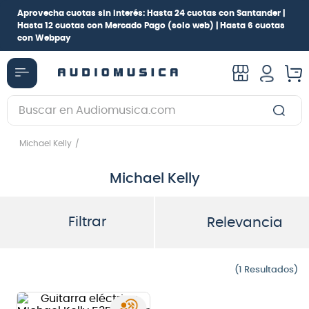
Aprovecha cuotas sin interés:
Hasta 24 cuotas con Santander |
Hasta 12 cuotas con Mercado Pago
(solo web) |
Hasta 6 cuotas
con Webpay
Buscar en Audiomusica.com
TÉRMINOS MÁS BUSCADOS
Michael Kelly
1
.
guitarra electrica
Michael Kelly
2
.
bajo
3
.
guitarra electroacústica
Filtrar
Relevancia
4
.
pioneerdj
5
.
amplificador
1
6
.
guitarra
7
.
teclado