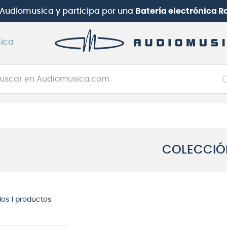
b Audiomusica
y participa por una
Batería electrónica 
ica
car en Audiomusica.com
NOS MÁS BUSCADOS
tarra electrica
jo
COLECCIÓ
itarra electroacústica
oneerdj
plificador
 los
1
productos
clado
itarra