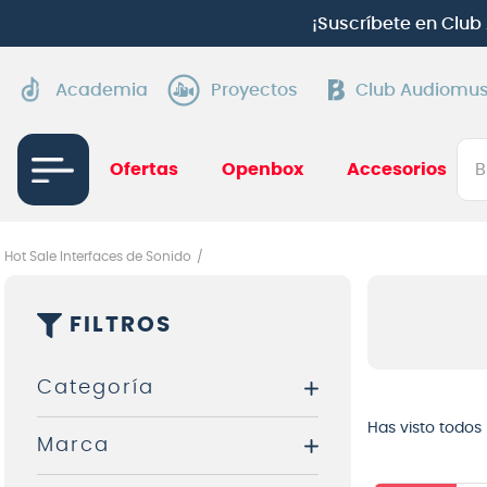
¡
Suscríbete en Clu
Academia
Proyectos
Club Audiomus
Bus
Ofertas
Openbox
Accesorios
TÉRMI
1
.
gui
Hot Sale Interfaces de Sonido
2
.
ba
FILTROS
3
.
gu
4
.
pi
Categoría
5
.
am
Has visto todos
Marca
6
.
te
Interfaces de Audio
7
.
gu