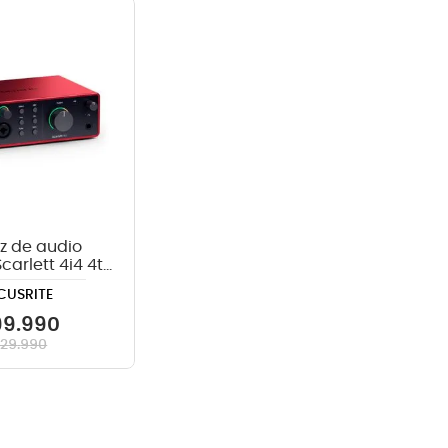
crófono
teria
lin
az de audio
Scarlett 4i4 4th
Gen
CUSRITE
99
.
990
329
.
990