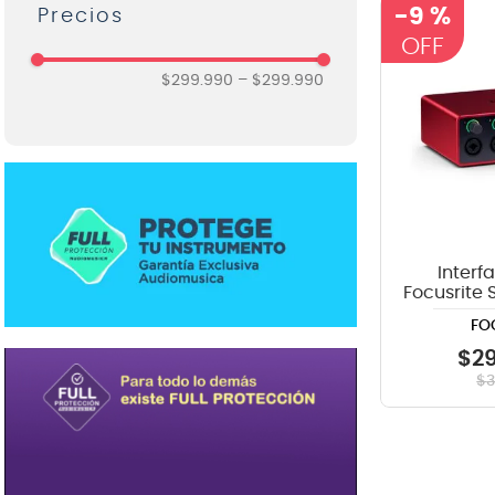
-
9 %
Focusrite
8
.
mi
9
.
ba
$299.990
–
$299.990
10
.
vio
Interf
Focusrite 
FO
$
2
$