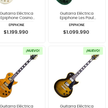
Guitarra Eléctrica
Guitarra Eléctrica
Epiphone Casino
Epiphone Les Paul
lusive - Classic White
Custom Widow Peacock
EPIPHONE
EPIPHONE
$
1
.
199
.
990
$
1
.
099
.
990
¡NUEVO!
¡NUEVO!
Guitarra Eléctrica
Guitarra Eléctrica