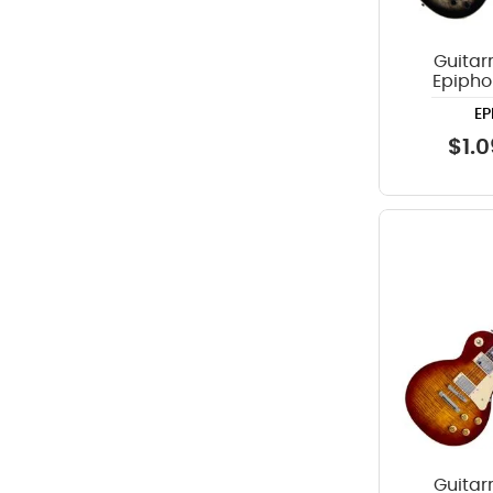
Guitarr
Epipho
Custom 
EP
$
1
.
0
Guitarr