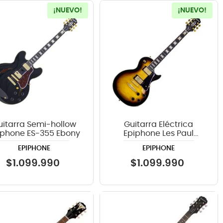
¡NUEVO!
¡NUEVO!
uitarra Semi-hollow
Guitarra Eléctrica
iphone ES-355 Ebony
Epiphone Les Paul
Custom Figured Tri Burst
EPIPHONE
EPIPHONE
$
1
.
099
.
990
$
1
.
099
.
990