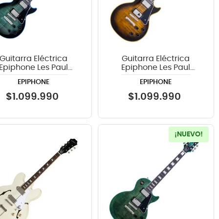
Guitarra Eléctrica
Guitarra Eléctrica
Epiphone Les Paul
Epiphone Les Paul
stom Widow Indigo
Custom Widow Orange
EPIPHONE
EPIPHONE
Burst
Burst
$
1
.
099
.
990
$
1
.
099
.
990
¡NUEVO!