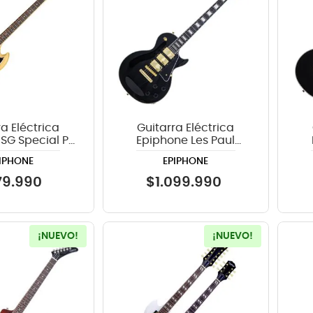
a Eléctrica
Guitarra Eléctrica
SG Special P-
Epiphone Les Paul
TV Yellow
Custom 3PU Ebony
C
IPHONE
EPIPHONE
79
.
990
$
1
.
099
.
990
¡NUEVO!
¡NUEVO!