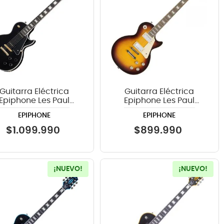
Guitarra Eléctrica
Guitarra Eléctrica
Epiphone Les Paul
Epiphone Les Paul
ustom P-90 - Ebony
Standard 60s Figured -
EPIPHONE
EPIPHONE
Fireball
$
1
.
099
.
990
$
899
.
990
¡NUEVO!
¡NUEVO!