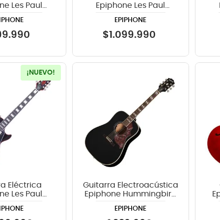
ne Les Paul
Epiphone Les Paul
 50s Rosewood
Custom Quilt Ocean
IPHONE
EPIPHONE
age Cherry
Blue
T
nburst
99
.
990
$
1
.
099
.
990
¡NUEVO!
a Eléctrica
Guitarra Electroacústica
ne Les Paul
Epiphone Hummingbird
E
 Widow Red
Studio - Ebony
ES-
IPHONE
EPIPHONE
Burst