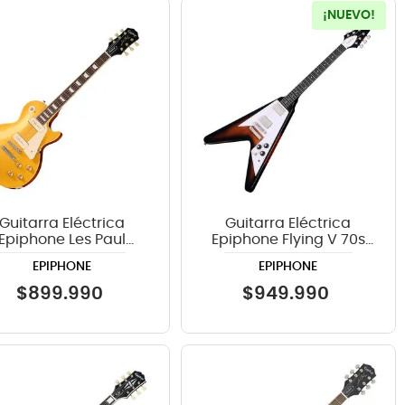
¡NUEVO!
Guitarra Eléctrica
Guitarra Eléctrica
Epiphone Les Paul
Epiphone Flying V 70s
tandard 50s P-90 -
Tobacco Sunburst
EPIPHONE
EPIPHONE
Metallic Gold
$
899
.
990
$
949
.
990