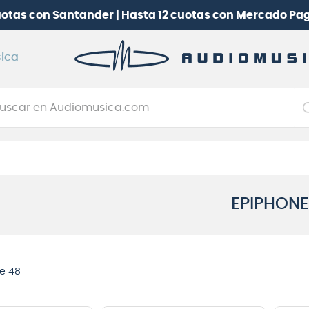
¡
Suscríbete en Club Audiomusica
y participa por una
B
ica
car en Audiomusica.com
NOS MÁS BUSCADOS
tarra electrica
jo
EPIPHONE
itarra electroacústica
oneerdj
plificador
e 48
itarra
clado