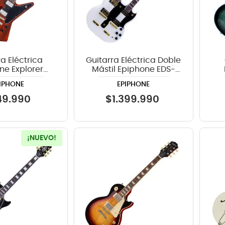
a Eléctrica
Guitarra Eléctrica Doble
ne Explorer
Mástil Epiphone EDS-
herry
1275 Alpine White
Cu
IPHONE
EPIPHONE
49
.
990
$
1
.
399
.
990
¡NUEVO!