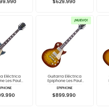
99
.
990
$
629
.
990
¡NUEVO!
a Eléctrica
Guitarra Eléctrica
ne Les Paul
Epiphone Les Paul
60s Figured -
Standard 60s Quilt
Cu
IPHONE
EPIPHONE
arent Blue
Washed Cherry
Sunburst
99
.
990
$
899
.
990