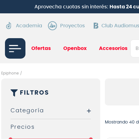
n Webpay
Academia
Proyectos
Club Audiomus
Bus
Ofertas
Openbox
Accesorios
TÉRMI
1
.
gui
Epiphone
2
.
ba
FILTROS
3
.
gu
4
.
pi
Categoría
5
.
am
Mostrando
40 d
6
.
gu
Guitarras Eléctricas
7
.
te