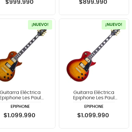
$
999
.
990
$
899
.
990
¡NUEVO!
¡NUEVO!
Guitarra Eléctrica
Guitarra Eléctrica
Epiphone Les Paul
Epiphone Les Paul
stom Quilt Iced Tea
Custom Figured Cherry
EPIPHONE
EPIPHONE
Burst
Sunburst
$
1
.
099
.
990
$
1
.
099
.
990