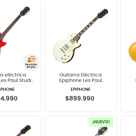
crófono
teria
lin
a eléctrica
Guitarra Eléctrica
es Paul Studio
Epiphone Les Paul
itage Cherry
Standard 50s - Classic
S
IPHONE
EPIPHONE
nburst
White
14
.
990
$
899
.
990
¡NUEVO!