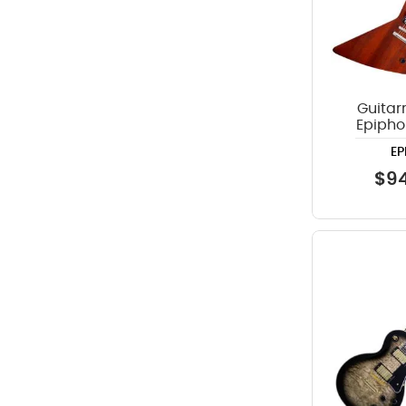
Guitarr
Epipho
C
EP
$
9