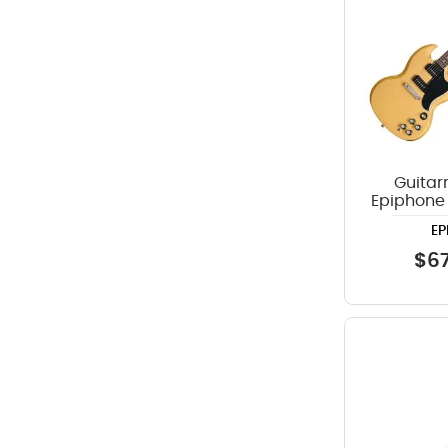
Guitarr
Epiphone 
90 - 
EP
$
6