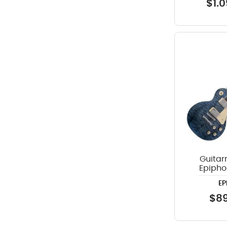
$
1
.
0
Guitarr
Epipho
Standard 
EP
Tranp
$
8