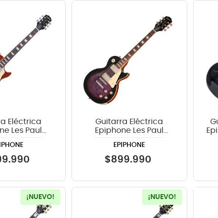
a Eléctrica
Guitarra Eléctrica
G
ne Les Paul
Epiphone Les Paul
Ep
60s Figured -
Standard 60s Figured -
IPHONE
EPIPHONE
age Cherry
Dark Purple Burst
nburst
99
.
990
$
899
.
990
¡NUEVO!
¡NUEVO!