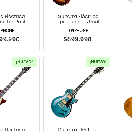
a Eléctrica
Guitarra Eléctrica
ne Les Paul
Epiphone Les Paul
Quilt Cobra
Standard 50s Figured -
Exc
IPHONE
EPIPHONE
Burst
Bourbon Burst
99
.
990
$
899
.
990
¡NUEVO!
¡NUEVO!
a Eléctrica
Guitarra Eléctrica