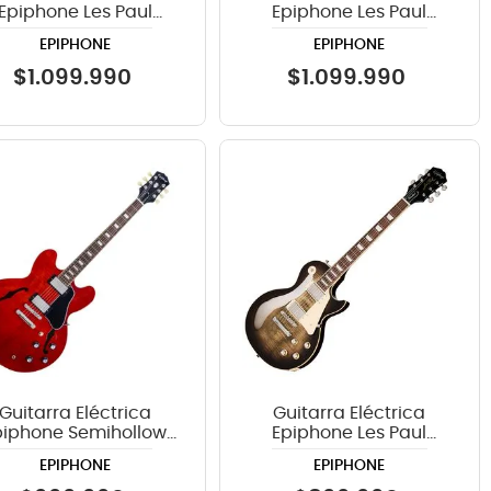
Epiphone Les Paul
Epiphone Les Paul
Custom Quilt
Custom Widow Yellow
EPIPHONE
EPIPHONE
ransparent Amber
Burst
$
1
.
099
.
990
$
1
.
099
.
990
Guitarra Eléctrica
Guitarra Eléctrica
piphone Semihollow
Epiphone Les Paul
335 Figured - Cherry
Standard 60s Figured -
EPIPHONE
EPIPHONE
Cobra Burst