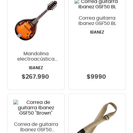
8
.
bateria
Correa guitarra
9
.
micrófono
Ibanez GSF50 BL
10
.
violin
IBANEZ
Mandolina
electroacústica
Ibanez M510E -
IBANEZ
Brown Sunburst
$
267
.
990
$
9990
Correa de guitarra
Ibanez GSF50