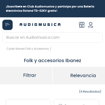
¡
Suscríbete en Club Audiomusica
y participa por una
Batería
electrónica Roland TD-02KV
gratis!
Buscar en Audiomusica.com
TÉRMINOS MÁS BUSCADOS
Cyber Ibanez Folk y Accesorios
1
.
guitarra electrica
Folk y accesorios Ibanez
2
.
bajo
3
.
guitarra electroacústica
Filtrar
Relevancia
4
.
pioneerdj
5
.
amplificador
4
6
.
guitarra
7
.
teclado