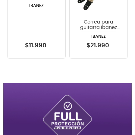
"Brown"
IBANEZ
Correa para
guitarra Ibanez
GSB50-C4
IBANEZ
$
11
.
990
$
21
.
990