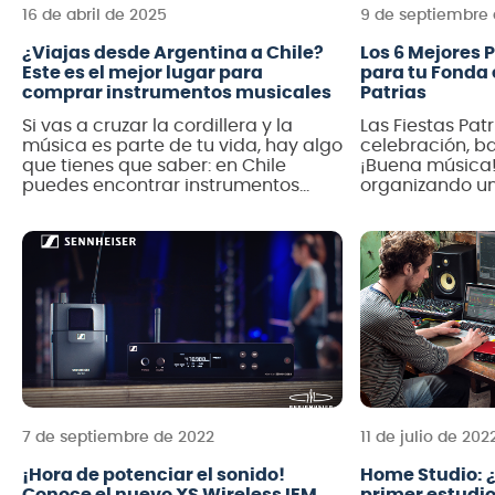
16 de abril de 2025
9 de septiembre
¿Viajas desde Argentina a Chile?
Los 6 Mejores 
Este es el mejor lugar para
para tu Fonda 
comprar instrumentos musicales
Patrias
Si vas a cruzar la cordillera y la
Las Fiestas Pat
música es parte de tu vida, hay algo
celebración, ba
que tienes que saber: en Chile
¡Buena música!
puedes encontrar instrumentos
organizando un
musicales de calidad, a precios
que el sonido s
convenientes y en tiendas
como la comid
especializadas como Audiomusica.
necesitas un e
Miles de personas, especialmente
haga vibrar ca
desde Argentina, ya han
leyendo y desc
aprovechado la oportunidad para
productos de 
comprar guitarras, teclados,
hacer de […]
micrófonos, equipos de […]
7 de septiembre de 2022
11 de julio de 202
¡Hora de potenciar el sonido!
Home Studio: 