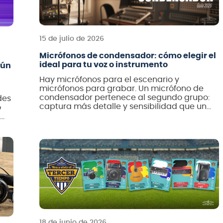
15 de julio de 2026
Micrófonos de condensador: cómo elegir el
ideal para tu voz o instrumento
gún
Hay micrófonos para el escenario y
micrófonos para grabar. Un micrófono de
condensador pertenece al segundo grupo:
des
captura más detalle y sensibilidad que un
o
dinámico, y es la elección estándar para
voces e instrumentos acústicos en home
a.
studio y estudios profesionales. En esta guía
de Audiomusica te explicamos cómo elegir
el tuyo, con opciones para […]
18 de junio de 2026