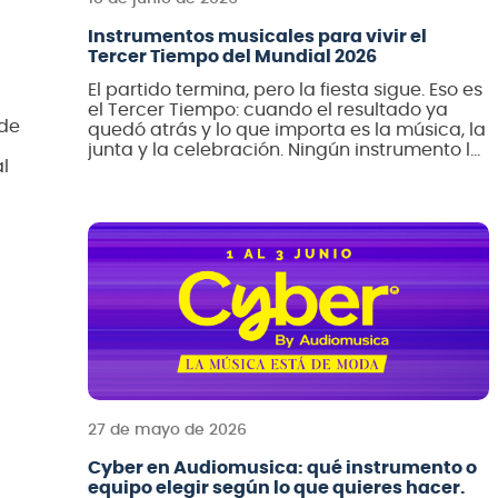
Instrumentos musicales para vivir el
Tercer Tiempo del Mundial 2026
El partido termina, pero la fiesta sigue. Eso es
el Tercer Tiempo: cuando el resultado ya
 de
quedó atrás y lo que importa es la música, la
junta y la celebración. Ningún instrumento le
l
pertenece realmente a un país: la música
viaja y se transforma de cultura en cultura.
on
Por eso esta guía es, ante todo, […]
lo
 se
as
27 de mayo de 2026
Cyber en Audiomusica: qué instrumento o
equipo elegir según lo que quieres hacer.