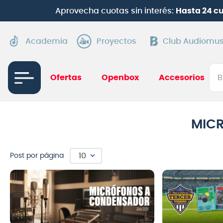
Aprovecha cuotas sin interés:
Hasta 24 c
Academia
Proyectos
Club Audiomus
Bus
Ofertas
Openbox
Accesorios
TÉRMI
1
.
gui
MIC
2
.
ba
3
.
gu
10
Post por página
4
.
pi
5
.
am
6
.
gu
7
.
te