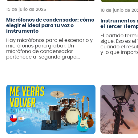
15 de julio de 2026
8
.
mi
18 de junio de 20
Micrófonos de condensador: cómo
9
.
ba
Instrumentos 
elegir el ideal para tu voz o
el Tercer Tiem
instrumento
10
.
vio
El partido termi
Hay micrófonos para el escenario y
sigue. Eso es e
micrófonos para grabar. Un
cuando el resu
micrófono de condensador
y lo que import
pertenece al segundo grupo:
junta y la cele
captura más detalle y sensibilidad
instrumento le
que un dinámico, y es la elección
a un país: la m
estándar para voces e instrumentos
transforma de c
acústicos en home studio y estudios
Por eso esta guí
profesionales. En esta guía de
Audiomusica te explicamos cómo
elegir el tuyo, con opciones para […]