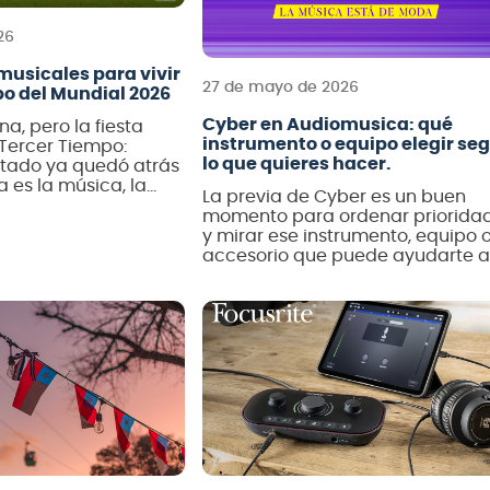
crófono
26
teria
musicales para vivir
27 de mayo de 2026
po del Mundial 2026
lin
Cyber en Audiomusica: qué
na, pero la fiesta
instrumento o equipo elegir se
l Tercer Tiempo:
lo que quieres hacer.
ltado ya quedó atrás
a es la música, la
La previa de Cyber es un buen
bración. Ningún
momento para ordenar priorida
 pertenece realmente
y mirar ese instrumento, equipo 
úsica viaja y se
accesorio que puede ayudarte a
ultura en cultura.
dar el siguiente paso en la músic
a es, ante todo, […]