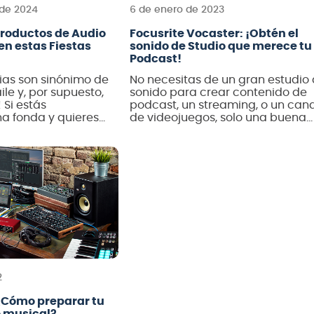
 de 2024
6 de enero de 2023
Productos de Audio
Focusrite Vocaster: ¡Obtén el
en estas Fiestas
sonido de Studio que merece tu
Podcast!
rias son sinónimo de
No necesitas de un gran estudio
ile y, por supuesto,
sonido para crear contenido de
 Si estás
podcast, un streaming, o un cana
a fonda y quieres
de videojuegos, solo una buena
ea tan inolvidable
historia que puedas compartir c
a y la compañía,
el mundo. Descubre cómo hacer
quipo de audio que
aquí… El mundo de los podcaster
da rincón. Sigue
ha convertido en una de las áre
ubre los 6 mejores
de más desarrollo en los últimos
Audiomusica para
años, ya […]
2
¿Cómo preparar tu