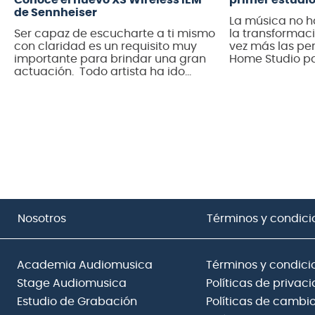
Conoce el nuevo XS Wireless IEM
primer estudi
de Sennheiser
La música no 
Ser capaz de escucharte a ti mismo
la transformaci
con claridad es un requisito muy
vez más las per
importante para brindar una gran
Home Studio pa
actuación. Todo artista ha ido
experimentació
creciendo con la idea de que los
Home Studio sig
grandes músicos usan costosos
dedicar tiempo
sistemas de monitoreo durante sus
cuando tú quier
giras, y que es casi imposible
quieras, y sin 
acceder a una mezcla de audio
espacio […]
profesional cuando comienzan su
[…]
Nosotros
Términos y condici
Academia Audiomusica
Términos y condici
Stage Audiomusica
Políticas de privac
Estudio de Grabación
Políticas de cambio