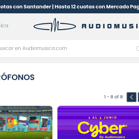
uotas con Santander | Hasta 12 cuotas con Mercado Pa
ica
car en Audiomusica.com
NOS MÁS BUSCADOS
tarra electrica
RÓFONOS
jo
itarra electroacústica
1 - 8
of
8
oneerdj
plificador
itarra
clado