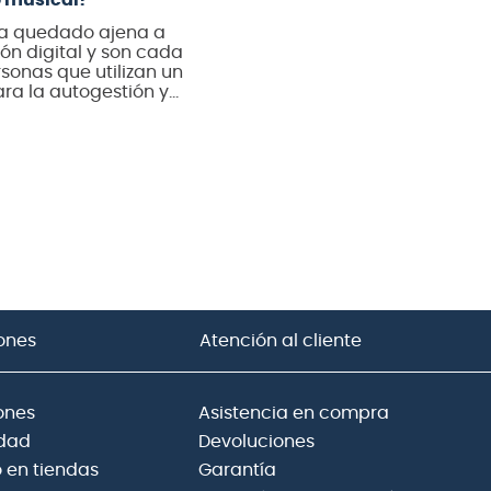
o musical?
ha quedado ajena a
ón digital y son cada
sonas que utilizan un
ra la autogestión y
n. Contar con un
nifica llegar a
 a tus trabajos
as, a la hora que
tener que arrendar un
ones
Atención al cliente
ones
Asistencia en compra
idad
Devoluciones
 en tiendas
Garantía