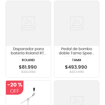
Disparador para
Pedal de bombo
batería Roland RT-
doble Tama Speed
30H
Cobra HP910LWN -
ROLAND
TAMA
incluye case
$
81
.
990
$
493
.
990
$
102
.
990
$
617
.
990
-
20 %