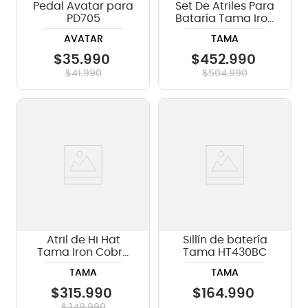
Pedal Avatar para
Set De Atriles Para
PD705
Bataría Tama Iron
Cobra 600 HV5WN
AVATAR
TAMA
$
35
.
990
$
452
.
990
$
41
.
990
$
504
.
990
Atril de Hi Hat
Sillín de batería
Tama Iron Cobra
Tama HT430BC
HH905D
TAMA
TAMA
$
315
.
990
$
164
.
990
$
349
.
990