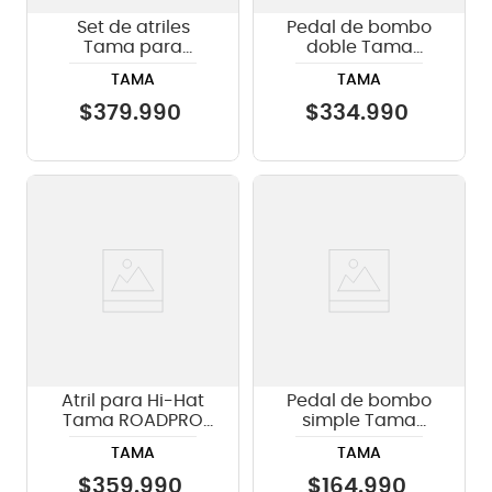
Set de atriles
Pedal de bombo
Tama para
doble Tama
batería HB5W
HP600DTW
TAMA
TAMA
$
379
.
990
$
334
.
990
Atril para Hi-Hat
Pedal de bombo
Tama ROADPRO
simple Tama
SPEED COBRA
HP600D Iron Cobra
TAMA
TAMA
HH915D
$
359
.
990
$
164
.
990