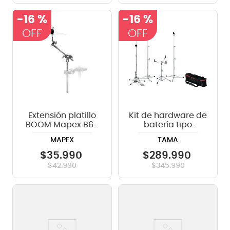
-
16 %
-
16 %
Extensión platillo
Kit de hardware de
BOOM Mapex B60
batería tipo
- 12 de largo -
soporte clásico
MAPEX
TAMA
diámetro de 3/4 -
Tama HC4FB
serie Mars 600
$
35
.
990
$
289
.
990
$
42
.
990
$
345
.
990