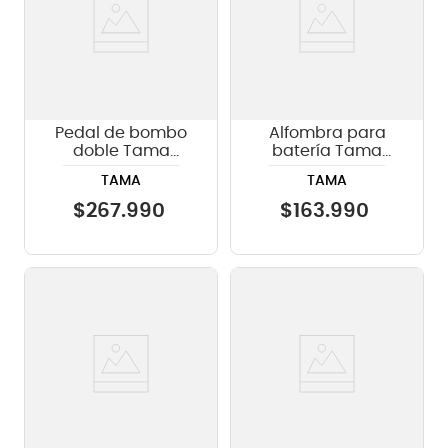
Pedal de bombo
Alfombra para
doble Tama
batería Tama
HP200PTW Iron
TDR-PA Paisley
TAMA
TAMA
Cobra sin case
Pattern
$
267
.
990
$
163
.
990