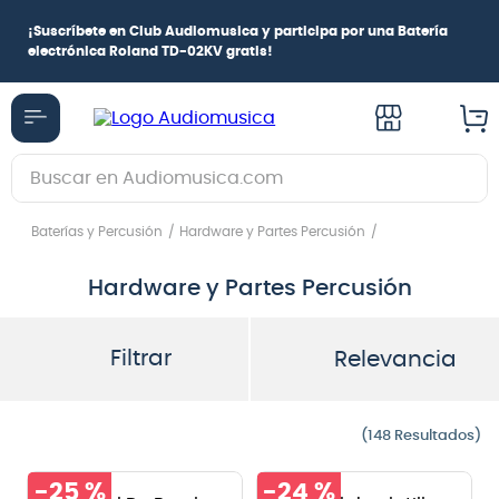
Aprovecha cuotas sin interés:
Hasta 
articipa por una
Batería
Hasta 12 cuotas con Mercado Pago
(s
con Webpay
Buscar en Audiomusica.com
TÉRMINOS MÁS BUSCADOS
Baterías y Percusión
Hardware y Partes Percusión
1
.
guitarra electrica
Hardware y Partes Percusión
2
.
bajo
3
.
guitarra electroacústica
Filtrar
Relevancia
4
.
pioneerdj
5
.
amplificador
148
6
.
guitarra
-
25 %
-
24 %
7
.
teclado