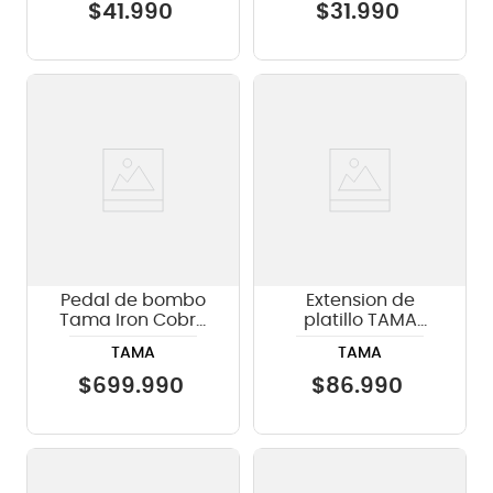
$
41
.
990
$
31
.
990
Pedal de bombo
Extension de
Tama Iron Cobra
platillo TAMA
HP900PWNMR con
MCA63EN
TAMA
TAMA
mirror rod
$
699
.
990
$
86
.
990