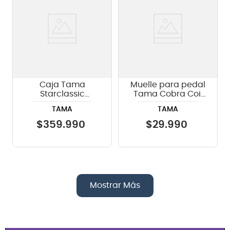
Caja Tama
Muelle para pedal
Starclassic
Tama Cobra Coil
Performer Hyper-
CC900S
TAMA
TAMA
Drive Toms - Dusty
Rose
$
359
.
990
$
29
.
990
Mostrar Más