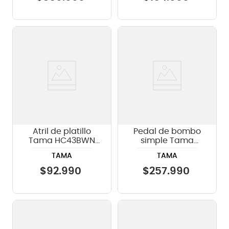
Atril de platillo
Pedal de bombo
Tama HC43BWN
simple Tama
con boom
HP910LN - incluye
TAMA
TAMA
case
$
92
.
990
$
257
.
990