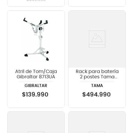
Atril de Tom/Caja
Rack para batería
Gibraltar 8713UA
2 postes Tama
PMD1100M
GIBRALTAR
TAMA
$
139
.
990
$
494
.
990