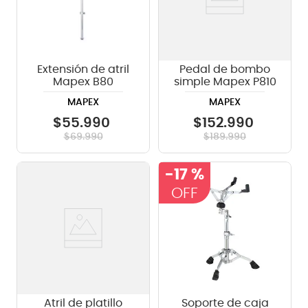
Extensión de atril
Pedal de bombo
Mapex B80
simple Mapex P810
MAPEX
MAPEX
$
55
.
990
$
152
.
990
$
69
.
990
$
189
.
990
-
17 %
Atril de platillo
Soporte de caja