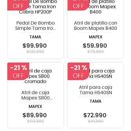
8
.
micrófono
9
.
bateria
Pedal De Bombo
Atril de platillo con
Simple Tama Iron
Boom Mapex B400
10
.
violin
Cobra HP200P
TAMA
MAPEX
$
99
.
990
$
59
.
990
$
133
.
990
$
78
.
990
-
21 %
-
21 %
Atril para caja
Atril de caja
Tama HS40SN
Mapex S800
TAMA
cromado
MAPEX
$
89
.
990
$
72
.
990
$
113
.
990
$
91
.
990