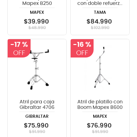
Mapex B250
con doble refuerzo
Tama Stage
MAPEX
TAMA
Master HS40WN
$
39
.
990
$
84
.
990
$
48
.
990
$
102
.
990
-
17 %
-
16 %
Atril para caja
Atril de platillo con
Gibraltar 4706
Boom Mapex B600
GIBRALTAR
MAPEX
$
75
.
990
$
76
.
990
$
91
.
990
$
91
.
990