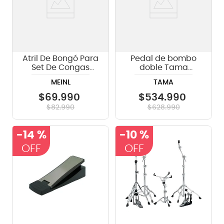
Atril De Bongó Para
Pedal de bombo
Set De Congas
doble Tama
Meinl THBM
HP900PWN Iron
MEINL
TAMA
Cobra - incluye
case
$
69
.
990
$
534
.
990
$
82
.
990
$
628
.
990
-
14 %
-
10 %