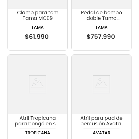
Clamp para tom
Pedal de bombo
Tama MC69
doble Tama
HPDS1TW
TAMA
TAMA
$
61
.
990
$
757
.
990
Atril Tropicana
Atríl para pad de
para bongó en set
percusión Avatar
de congas
PD705
TROPICANA
AVATAR
COSC03