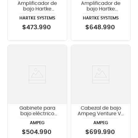
Amplificador de
Amplificador de
bajo Hartke
bajo Hartke
Systems HD75 - 75
Systems HD 150
HARTKE SYSTEMS
HARTKE SYSTEMS
watts
$
473
.
990
$
648
.
990
Gabinete para
Cabezal de bajo
bajo eléctrico
Ampeg Venture V3
Ampeg SVT-210AV
de 300 watts
AMPEG
AMPEG
de 200W
$
504
.
990
$
699
.
990