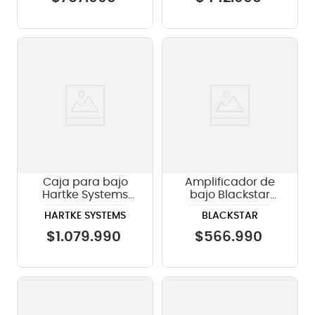
Caja para bajo
Amplificador de
Hartke Systems
bajo Blackstar
HD410 4 x 10 - 1000
Unity 120W
HARTKE SYSTEMS
BLACKSTAR
watts
$
1
.
079
.
990
$
566
.
990