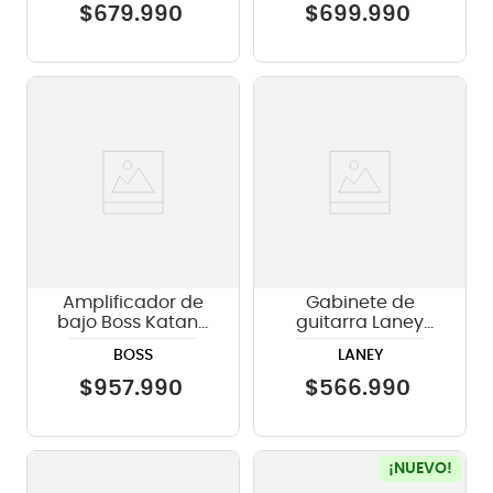
$
679
.
990
$
699
.
990
Amplificador de
Gabinete de
bajo Boss Katana
guitarra Laney
210B
GS412IS 4x12”
BOSS
LANEY
$
957
.
990
$
566
.
990
¡NUEVO!