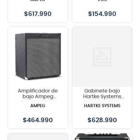
100W
$
617.990
$
154.990
Amplificador de
Gabinete bajo
bajo Ampeg
Hartke Systems
Rocket Bass 110 -
HD112
AMPEG
HARTKE SYSTEMS
50W
$
464.990
$
628.990