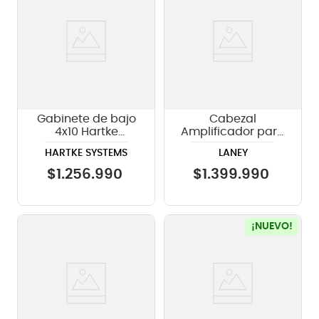
Gabinete de bajo
Cabezal
4x10 Hartke
Amplificador para
Systems HL410 -
Bajo Laney Nathan
HARTKE SYSTEMS
LANEY
1000W
East Signature
BCC-DB-EAST
$
1
.
256
.
990
$
1
.
399
.
990
¡NUEVO!