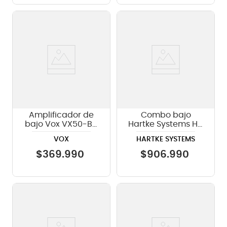
Amplificador de
Combo bajo
bajo Vox VX50-BA
Hartke Systems HD
- 50W
500
VOX
HARTKE SYSTEMS
$
369
.
990
$
906
.
990