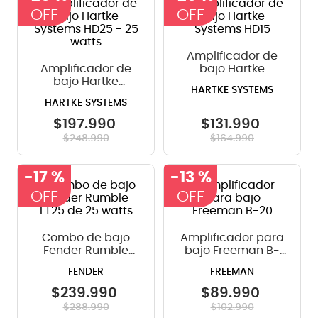
8
.
teclado
9
.
micrófono
Amplificador de
Amplificador de
bajo Hartke
10
.
violin
bajo Hartke
Systems HD15
HARTKE SYSTEMS
Systems HD25 - 25
HARTKE SYSTEMS
watts
$
197
.
990
$
131
.
990
$
248
.
990
$
164
.
990
-
17 %
-
13 %
Combo de bajo
Amplificador para
Fender Rumble
bajo Freeman B-
LT25 de 25 watts
20
FENDER
FREEMAN
$
239
.
990
$
89
.
990
$
288
.
990
$
102
.
990