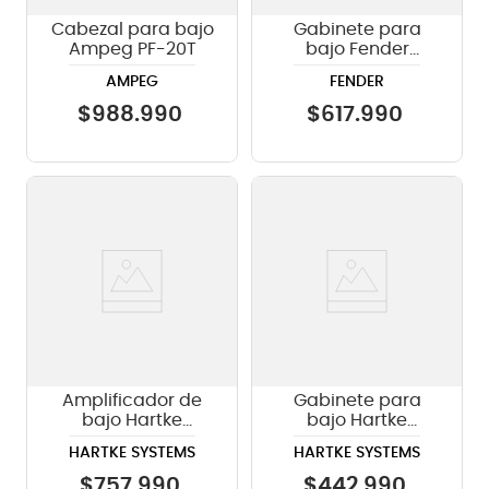
Cabezal para bajo
Gabinete para
Ampeg PF-20T
bajo Fender
Rumble 115 V3
AMPEG
FENDER
$
988
.
990
$
617
.
990
Amplificador de
Gabinete para
bajo Hartke
bajo Hartke
Systems KB15
Systems 210XL V2
HARTKE SYSTEMS
HARTKE SYSTEMS
KICKBACK 15
COMBO 500 Watts
$
757
.
990
$
442
.
990