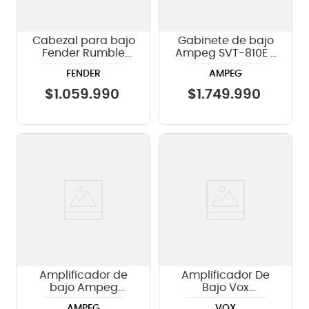
Cabezal para bajo
Gabinete de bajo
Fender Rumble
Ampeg SVT-810E -
800 HD
800W SVT-810E
FENDER
AMPEG
$
1
.
059
.
990
$
1
.
749
.
990
Amplificador de
Amplificador De
bajo Ampeg
Bajo Vox
Rocket Bass 112 -
PATHFINDER 10
AMPEG
VOX