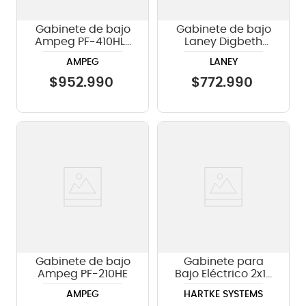
Gabinete de bajo
Gabinete de bajo
Ampeg PF-410HLF
Laney Digbeth
- 800W
DBV410-4 de 600
AMPEG
LANEY
watts
$
952
.
990
$
772
.
990
Gabinete de bajo
Gabinete para
Ampeg PF-210HE
Bajo Eléctrico 2x10
Harket Systems
AMPEG
HARTKE SYSTEMS
HL210 - 500W