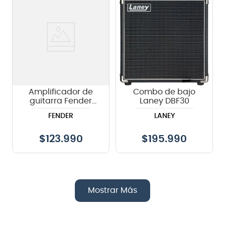
Amplificador de
Combo de bajo
guitarra Fender
Laney DBF30
Frontman® 10G
FENDER
LANEY
$
123.990
$
195.990
Mostrar Más