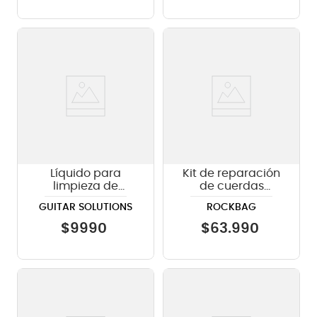
Líquido para
Kit de reparación
limpieza de
de cuerdas
guitarra Polish
Rockbag RB TOOL
GUITAR SOLUTIONS
ROCKBAG
120ml Guitar
R-CARE K PRO
Solutions LGP01
$
9990
$
63
.
990