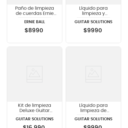
Paño de limpieza
Líquido para
de cuerdas Ernie
limpieza y
Ball Polish Cloth
mantenimiento
ERNIE BALL
GUITAR SOLUTIONS
Lemon Oil 60ml
Guitar Solutions
$
8990
$
9990
LOC02
Kit de limpieza
Líquido para
Deluxe Guitar
limpieza de
Solutions GCK-1 KIT
cuerdas 60ml
GUITAR SOLUTIONS
GUITAR SOLUTIONS
Guitar Solutions
LSTCL
$
16
.
990
$
9990