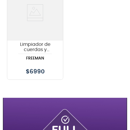
Limpiador de
cuerdas y
diapasón Freeman
FREEMAN
FRSTC30
$
6990