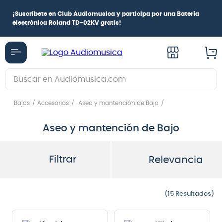
¡
Suscríbete en Club Audiomusica
y participa por una
Batería
electrónica Roland TD-02KV
gratis!
Buscar en Audiomusica.com
TÉRMINOS MÁS BUSCADOS
Bajos
Accesorios
Aseo y mantención de Bajo
1
.
guitarra electrica
Aseo y mantención de Bajo
2
.
bajo
3
.
guitarra electroacústica
Filtrar
Relevancia
4
.
pioneerdj
5
.
amplificador
15
6
.
guitarra
7
.
teclado