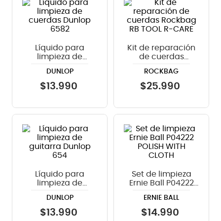
8
.
micrófono
9
.
bateria
Líquido para
Kit de reparación
10
.
violin
limpieza de
de cuerdas
cuerdas Dunlop
Rockbag RB TOOL
DUNLOP
ROCKBAG
6582
R-CARE
$
13
.
990
$
25
.
990
Líquido para
Set de limpieza
limpieza de
Ernie Ball P04222
guitarra Dunlop
POLISH WITH
DUNLOP
ERNIE BALL
654
CLOTH
$
13
.
990
$
14
.
990