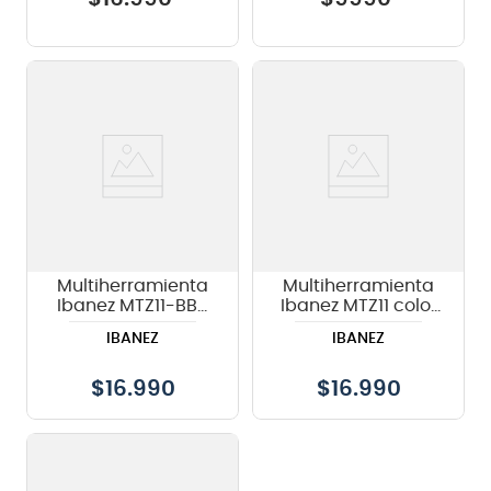
Multiherramienta
Multiherramienta
Ibanez MTZ11-BBK
Ibanez MTZ11 color
color biker black
Metallic Pink
IBANEZ
IBANEZ
$
16.990
$
16.990