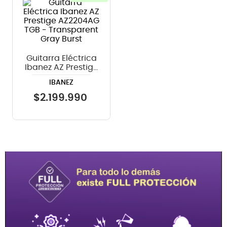
8
.
micrófono
9
.
bateria
10
.
violin
Guitarra Eléctrica
Ibanez AZ Prestige
AZ2204AG TGB -
IBANEZ
Transparent Gray
Burst
$
2
.
199
.
990