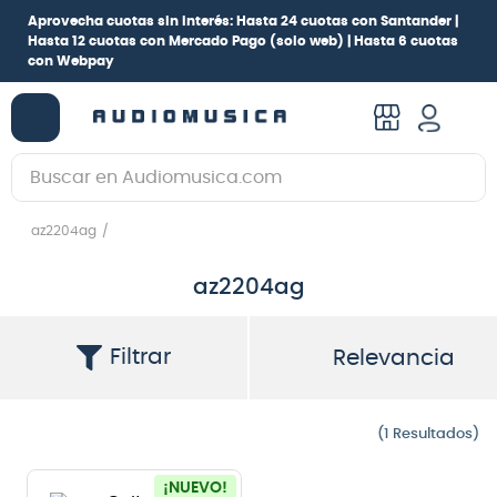
Aprovecha cuotas sin interés:
Hasta 24 cuotas con Santander |
Hasta 12 cuotas con Mercado Pago
(solo web) |
Hasta 6 cuotas
con Webpay
Buscar en Audiomusica.com
TÉRMINOS MÁS BUSCADOS
az2204ag
1
.
guitarra electrica
az2204ag
2
.
bajo
3
.
guitarra electroacústica
Filtrar
Relevancia
4
.
pioneerdj
5
.
amplificador
1
6
.
teclado
¡NUEVO!
7
.
guitarra