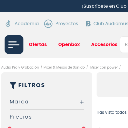
¡
Suscríbete en Clu
Academia
Proyectos
Club Audiomus
Bus
Ofertas
Openbox
Accesorios
TÉRMI
1
.
gui
Audio Pro y Grabación
Mixer & Mesas de Sonido
Mixer con power
2
.
ba
FILTROS
3
.
gu
4
.
pi
Marca
5
.
am
Has visto todos
6
.
te
Behringer
7
.
gu