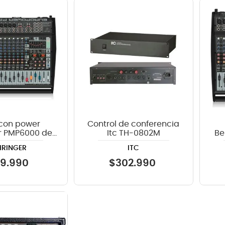
crófono
teria
lin
 con power
Control de conferencia
r PMP6000 de
Itc TH-0802M
Be
600W
HRINGER
ITC
19
.
990
$
302
.
990