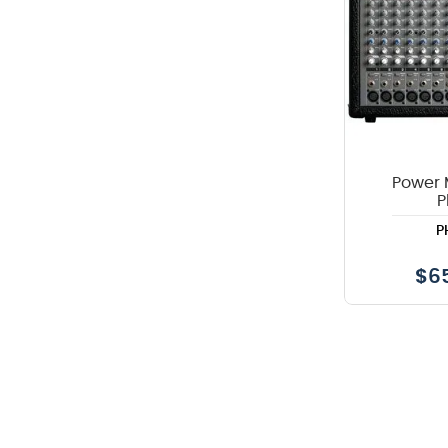
Power 
P
P
$
6