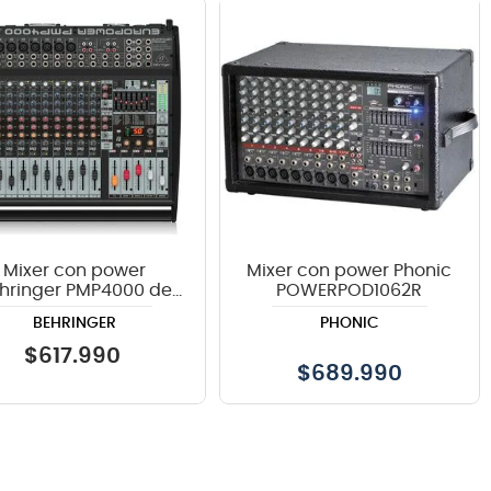
Mixer con power
Mixer con power Phonic
hringer PMP4000 de
POWERPOD1062R
1600W
BEHRINGER
PHONIC
$
617
.
990
$
689.990