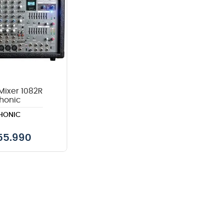
Mixer 1082R
honic
HONIC
55.990