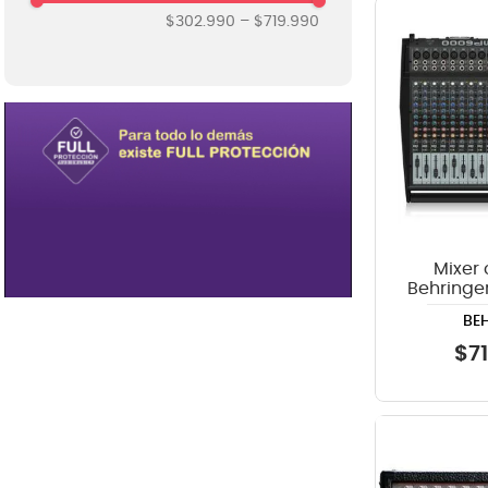
Itc
$302.990
–
$719.990
8
.
mi
Phonic
9
.
ba
10
.
vio
Mixer
Behringe
1
BE
$
7