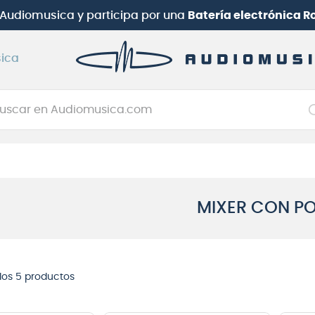
b Audiomusica
y participa por una
Batería electrónica 
ica
car en Audiomusica.com
NOS MÁS BUSCADOS
tarra electrica
jo
MIXER CON P
itarra electroacústica
oneerdj
plificador
 los
5
productos
clado
itarra