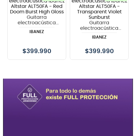
8
.
bateria
Guitarra
9
.
micrófono
electroacústica
Guitarra
Ibanez Altstar
electroacústica
10
.
violin
IBANEZ
ALT50FA - Red
Ibanez Altstar
IBANEZ
Doom Burst High
ALT50FA -
Gloss
Transparent Violet
Sunburst
$
399.990
$
399.990