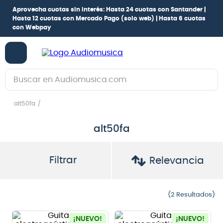
Aprovecha cuotas sin interés:
Hasta 24 cuotas con Santander |
Hasta 12 cuotas con Mercado Pago
(solo web) |
Hasta 6 cuotas
con Webpay
Buscar en Audiomusica.com
TÉRMINOS MÁS BUSCADOS
alt50fa
1
.
guitarra electrica
alt50fa
2
.
bajo
3
.
guitarra electroacústica
Filtrar
Relevancia
4
.
pioneerdj
5
.
amplificador
2
6
.
guitarra
¡NUEVO!
¡NUEVO!
7
.
teclado