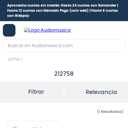
Aprovecha cuotas sin interés:
Hasta 24 cuotas con Santander |
Hasta 12 cuotas con Mercado Pago
(solo web) |
Hasta 6 cuotas
con Webpay
Buscar en Audiomusica.com
TÉRMINOS MÁS BUSCADOS
212758
1
.
guitarra electrica
212758
2
.
bajo
3
.
guitarra electroacústica
Filtrar
Relevancia
4
.
amplificador
5
.
pioneerdj
1
6
.
guitarra
7
.
bateria