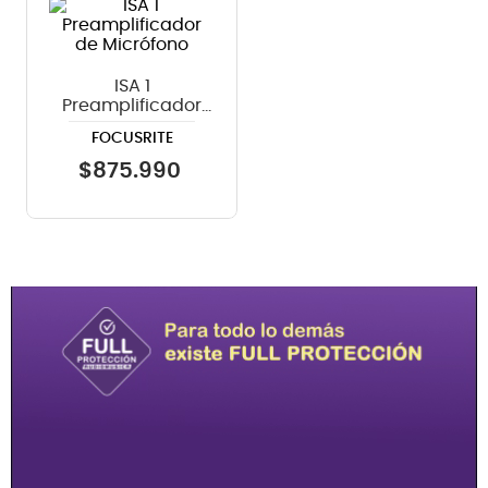
8
.
teclado
9
.
micrófono
ISA 1
Preamplificador
10
.
violin
de Micrófono
FOCUSRITE
$
875
.
990