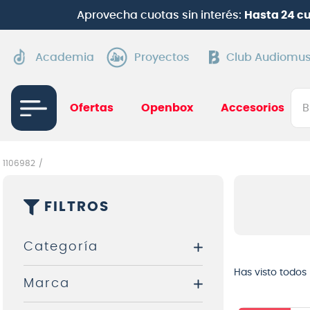
Aprovecha cuotas sin interés:
Hasta 24 c
Academia
Proyectos
Club Audiomus
Bus
Ofertas
Openbox
Accesorios
TÉRMI
1
.
gui
1106982
2
.
ba
FILTROS
3
.
gu
4
.
pi
Categoría
5
.
am
Has visto todos
Marca
6
.
te
Pianos
7
.
gu