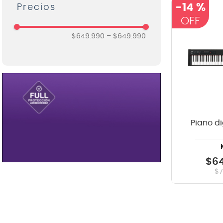
-
14 %
Korg
8
.
mi
9
.
ba
$649.990
–
$649.990
10
.
vio
Piano di
$
6
$