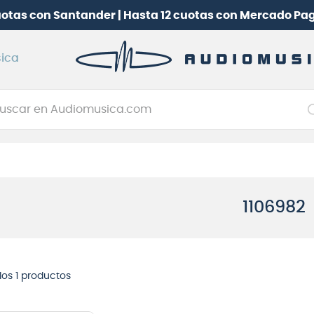
uotas con Santander | Hasta 12 cuotas con Mercado Pa
ica
car en Audiomusica.com
NOS MÁS BUSCADOS
tarra electrica
jo
1106982
itarra electroacústica
oneerdj
plificador
 los
1
productos
clado
itarra