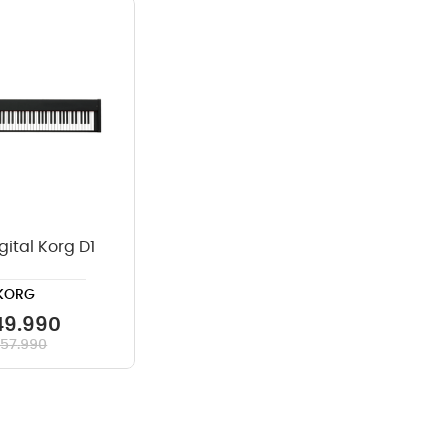
crófono
teria
lin
gital Korg D1
KORG
49
.
990
757
.
990