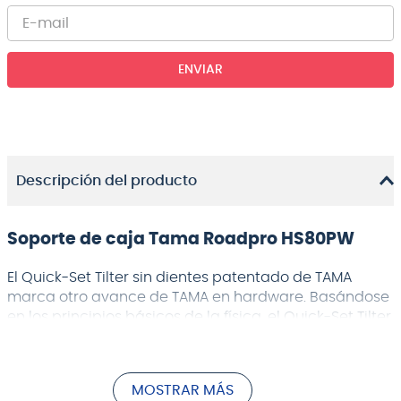
ENVIAR
Descripción del producto
Soporte de caja Tama Roadpro HS80PW
El Quick-Set Tilter sin dientes patentado de TAMA
marca otro avance de TAMA en hardware. Basándose
en los principios básicos de la física, el Quick-Set Tilter
mantiene su posición utilizando la fricción de seis
placas de disco de metal liso en lugar de los
engranajes dentados tradicionales, para que pueda
MOSTRAR MÁS
ajustarlo en cualquier ángulo deseado. Este