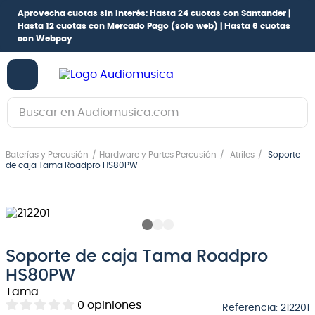
Aprovecha cuotas sin interés:
Hasta 24 cuotas con Santander |
Hasta 12 cuotas con Mercado Pago
(solo web) |
Hasta 6 cuotas
con Webpay
Buscar en Audiomusica.com
TÉRMINOS MÁS BUSCADOS
Baterías y Percusión
Hardware y Partes Percusión
Atriles
Soporte
1
.
guitarra electrica
de caja Tama Roadpro HS80PW
2
.
bajo
3
.
guitarra electroacústica
4
.
pioneerdj
Soporte de caja Tama Roadpro
5
.
amplificador
HS80PW
6
.
guitarra
Tama
0
opiniones
Referencia
:
212201
7
.
teclado