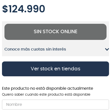
$
124.990
8
.
bateria
9
.
micrófono
10
.
violin
SIN STOCK ONLINE
Conoce más cuotas sin interés
Ver stock en tiendas
Este producto no está disponible actualmente
Quiero saber cuando este producto está disponible