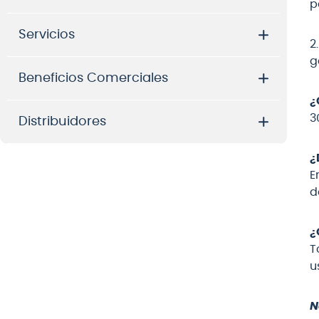
p
8
.
mi
Servicios
2
9
.
ba
g
10
.
vio
Beneficios Comerciales
¿
3
Distribuidores
¿
E
d
¿
T
u
N