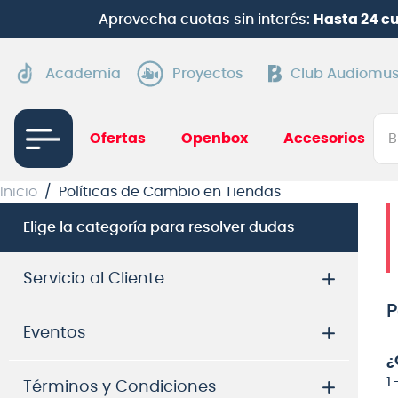
Aprovecha cuotas sin interés:
Hasta 24 c
Academia
Proyectos
Club Audiomus
Bus
Ofertas
Openbox
Accesorios
TÉRMI
Inicio
Políticas de Cambio en Tiendas
1
.
gui
Elige la categoría para resolver dudas
2
.
ba
3
.
gu
Servicio al Cliente
4
.
pi
P
Eventos
5
.
am
¿
6
.
te
1
Términos y Condiciones
7
.
gu