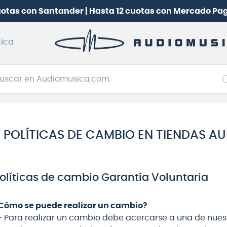
uotas con Santander | Hasta 12 cuotas con Mercado Pa
ica
car en Audiomusica.com
NOS MÁS BUSCADOS
tarra electrica
POLÍTICAS DE CAMBIO EN TIENDAS A
jo
itarra electroacústica
oneerdj
olíticas de cambio Garantía Voluntaria
plificador
Cómo se puede realizar un cambio?
clado
.- Para realizar un cambio debe acercarse a una de nue
itarra