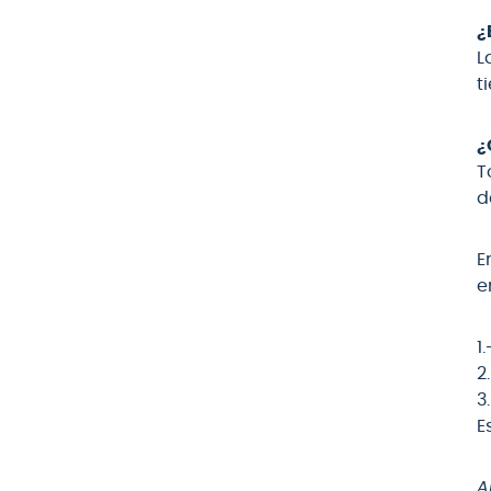
¿
L
t
¿
T
d
E
e
1
2
3
E
A