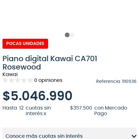
8
.
bateria
9
.
micrófono
10
.
violin
POCAS UNIDADES
Piano digital Kawai CA701
Rosewood
Kawai
0
opiniones
Referencia
:
1110936
$
5.046.990
Hasta
12
cuotas sin
$
357
.
500
con Mercado
interés x
Pago
Conoce más cuotas sin interés