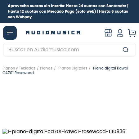
Aprovecha cuotas sin interés:
Hasta 24 cuotas con Santander |
Hasta 12 cuotas con Mercado Pago
(solo web) |
Hasta 6 cuotas
con Webpay
Buscar en Audiomusica.com
TÉRMINOS MÁS BUSCADOS
Pianos y Teclados
Pianos
Pianos Digitales
Piano digital Kawai
1
.
guitarra electrica
CA701 Rosewood
2
.
bajo
3
.
guitarra electroacústica
4
.
pioneerdj
5
.
amplificador
6
.
guitarra
7
.
teclado