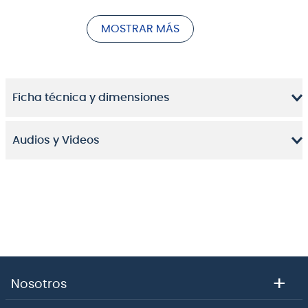
Bluetooth®, el CA401 ofrece muchas de las fortalezas
de los modelos Concert Artist premium dentro de un
MOSTRAR MÁS
formato más modesto.
Este modelo preserva tanto la esencia de la acción
del teclado de teclas de madera Grand Feel
Compact como el sonido de piano acústico de los
Ficha técnica y dimensiones
pianos de cola Shigeru Kawai y Kawai Concert,
proporcionando una experiencia de interpretación
más natural y realista.
Audios y Videos
+
Nosotros