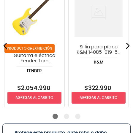
Sillín para piano
de EXHIBICIÓN
K&M 14085-019-55
Guitarra eléctrica
color negro
Fender Tom
K&M
DeLonge
FENDER
Stratocaster® -
Graffiti Yellow
$
2
.
054
.
990
$
322
.
990
AGREGAR AL CARRITO
AGREGAR AL CARRITO
Protege este producto, ante robo o daño