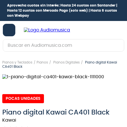
Aprovecha cuotas sin interés:
Hasta 24 cuotas con Santander |
Hasta 12 cuotas con Mercado Pago
(solo web) |
Hasta 6 cuotas
con Webpay
Buscar en Audiomusica.com
TÉRMINOS MÁS BUSCADOS
Pianos y Teclados
Pianos
Pianos Digitales
Piano digital Kawai
1
.
guitarra electrica
CA401 Black
2
.
bajo
3
.
guitarra electroacústica
4
.
pioneerdj
POCAS UNIDADES
5
.
amplificador
Piano digital Kawai CA401 Black
6
.
teclado
Kawai
7
.
guitarra