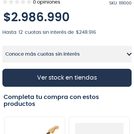
0
opiniones
SKU
:
1111000
8
.
micrófono
$
2
.
986
.
990
9
.
bateria
10
.
violin
Hasta
12
cuotas sin interés de
$
248
.
916
Conoce más cuotas sin interés
Ver stock en tiendas
Completa tu compra con estos
productos