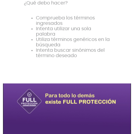
¿Qué debo hacer?
8
.
bateria
Comprueba los términos
9
.
micrófono
ingresados
Intenta utilizar una sola
10
.
violin
palabra
Utiliza términos genéricos en la
búsqueda
Intenta buscar sinónimos del
término deseado