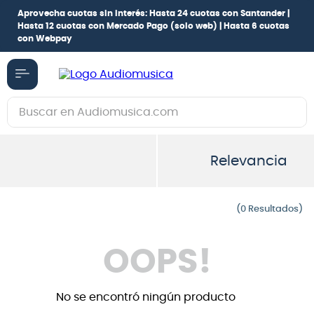
Aprovecha cuotas sin interés:
Hasta 24 cuotas con Santander |
Hasta 12 cuotas con Mercado Pago
(solo web) |
Hasta 6 cuotas
con Webpay
Buscar en Audiomusica.com
TÉRMINOS MÁS BUSCADOS
Relevancia
1
.
guitarra electrica
2
.
bajo
0
3
.
guitarra electroacústica
4
.
pioneerdj
OOPS!
5
.
amplificador
6
.
guitarra
No se encontró ningún producto
7
.
teclado