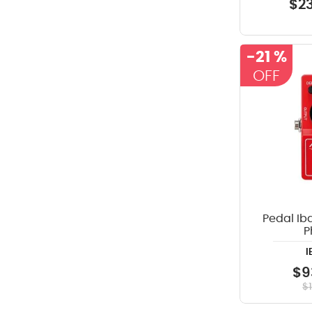
$
2
-
21 %
Pedal Ib
P
I
$
9
$