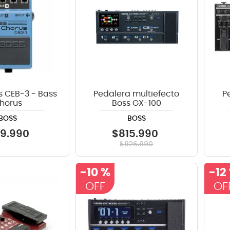
s CEB-3 - Bass
Pedalera multiefecto
P
horus
Boss GX-100
BOSS
BOSS
29
.
990
$
815
.
990
$
926
.
990
-
10 %
-
12