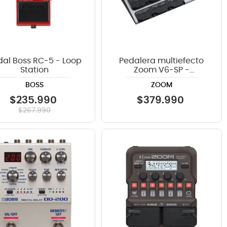
dal Boss RC-5 - Loop
Pedalera multiefecto
Station
Zoom V6-SP -
Procesador Vocal
BOSS
ZOOM
$
235
.
990
$
379
.
990
$
267
.
990