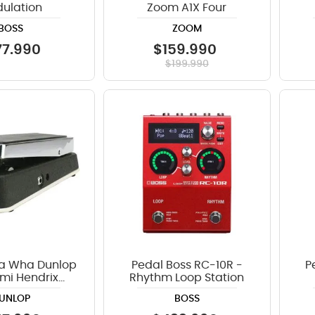
ulation
Zoom A1X Four
BOSS
ZOOM
77
.
990
$
159
.
990
$
199
.
990
a Wha Dunlop
Pedal Boss RC-10R -
P
imi Hendrix
Rhythm Loop Station
re Cry Baby
UNLOP
BOSS