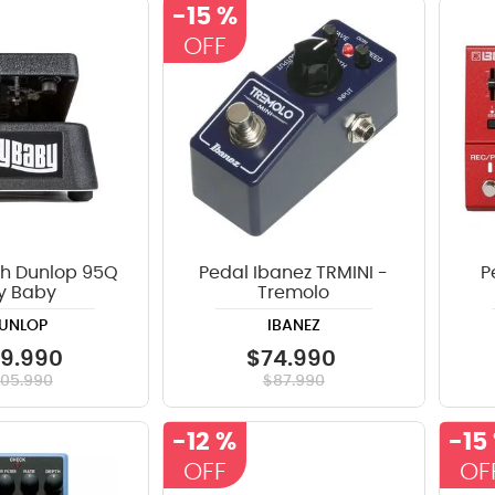
-
15 %
teria
crófono
lin
h Dunlop 95Q
Pedal Ibanez TRMINI -
P
y Baby
Tremolo
UNLOP
IBANEZ
79
.
990
$
74
.
990
205
.
990
$
87
.
990
-
12 %
-
15