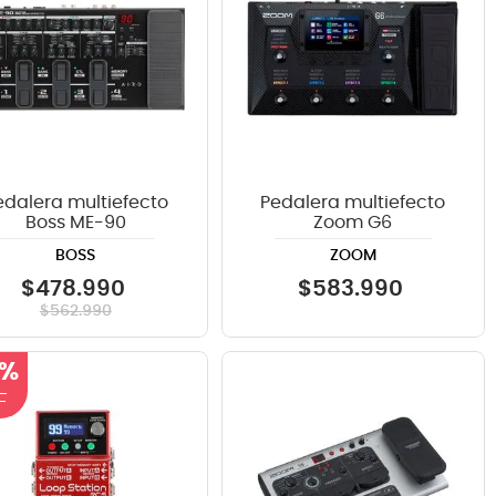
edalera multiefecto
Pedalera multiefecto
Boss ME-90
Zoom G6
BOSS
ZOOM
$
478
.
990
$
583
.
990
$
562
.
990
 %