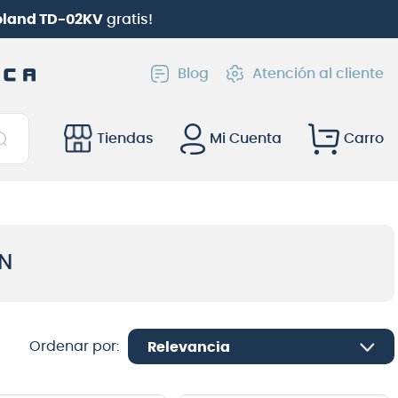
go
(solo web) |
Hasta 6 cuotas con Webpay
Blog
Atención al cliente
Tiendas
Mi Cuenta
N
Relevancia