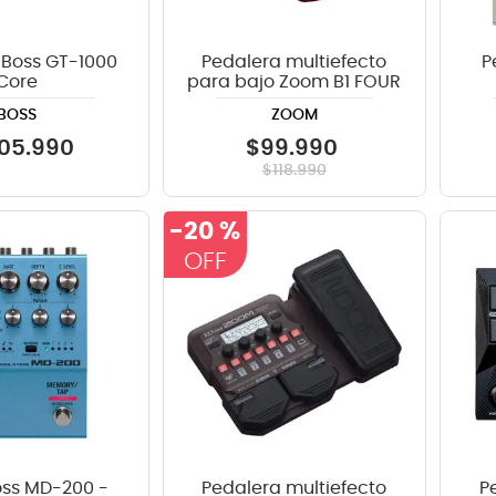
 Boss GT-1000
Pedalera multiefecto
P
Core
para bajo Zoom B1 FOUR
BOSS
ZOOM
05
.
990
$
99
.
990
$
118
.
990
-
20 %
oss MD-200 -
Pedalera multiefecto
P