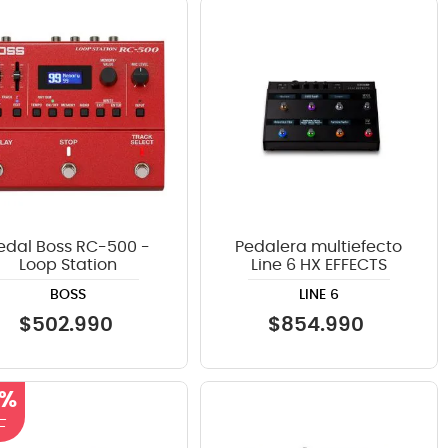
edal Boss RC-500 -
Pedalera multiefecto
Loop Station
Line 6 HX EFFECTS
BOSS
LINE 6
$
502
.
990
$
854
.
990
 %