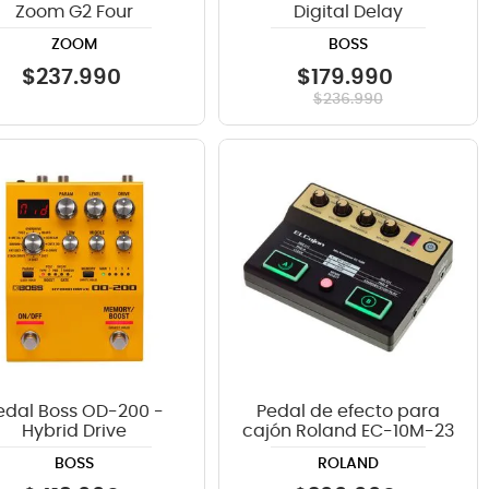
Zoom G2 Four
Digital Delay
ZOOM
BOSS
$
237
.
990
$
179
.
990
$
236
.
990
edal Boss OD-200 -
Pedal de efecto para
Hybrid Drive
cajón Roland EC-10M-23
BOSS
ROLAND