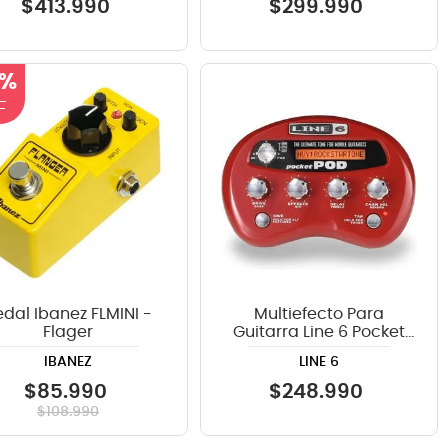
$
413
.
990
$
299
.
990
 %
edal Ibanez FLMINI -
Multiefecto Para
Flager
Guitarra Line 6 Pocket
POD
IBANEZ
LINE 6
$
85
.
990
$
248
.
990
$
108
.
990