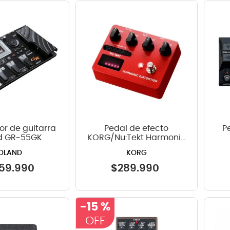
or de guitarra
Pedal de efecto
P
d GR-55GK
KORG/Nu:Tekt Harmonic
Distortion
OLAND
KORG
59
.
990
$
289
.
990
-
15 %