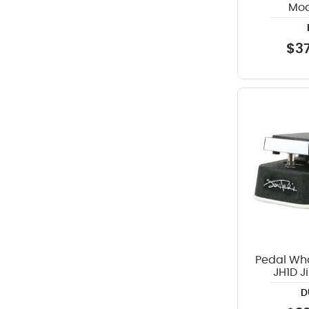
Mod
$
3
Pedal Wh
JH1D J
Signatu
D