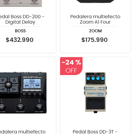
edal Boss DD-200 -
Pedalera multiefecto
Digital Delay
Zoom A1 Four
BOSS
ZOOM
$
432
.
990
$
175
.
990
-
24 %
edalera multiefecto
Pedal Boss DD-3T -