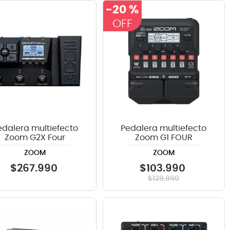
-
20 %
edalera multiefecto
Pedalera multiefecto
Zoom G2X Four
Zoom G1 FOUR
ZOOM
ZOOM
$
267
.
990
$
103
.
990
$
129
.
990