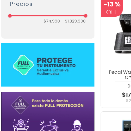
Pedales y Efectos Guitarra
-
13 %
Boss
8
.
ba
Percusión
Dunlop
9
.
mi
$74.990
–
$1.329.990
Ibanez
10
.
vio
Korg
Laney
Line 6
Pedal Wa
Roland
Cr
D
TC Electronic
$
1
Vox
$
Zoom