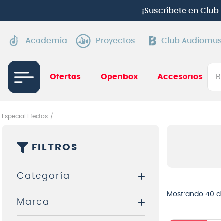
Aprovecha cuotas sin interés:
Hasta 24 c
Academia
Proyectos
Club Audiomus
Bus
Ofertas
Openbox
Accesorios
TÉRMI
1
.
gui
Especial Efectos
2
.
ba
FILTROS
3
.
gu
4
.
pi
Categoría
5
.
am
Mostrando
40 d
Marca
6
.
gu
Amplificadores de Guitarra
7
.
te