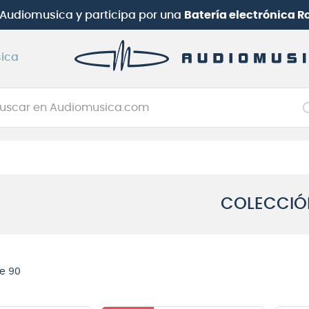
uotas con Santander | Hasta 12 cuotas con Mercado Pa
ica
car en Audiomusica.com
NOS MÁS BUSCADOS
tarra electrica
jo
COLECCIÓ
itarra electroacústica
oneerdj
plificador
e 90
itarra
clado