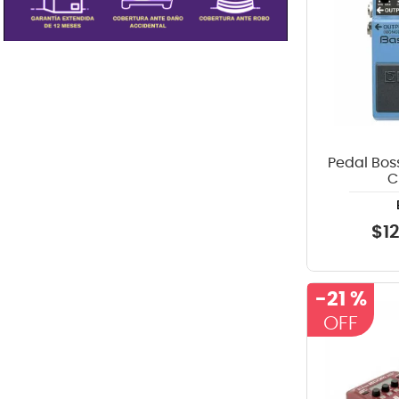
Pedal Bos
C
$
1
-
21 %