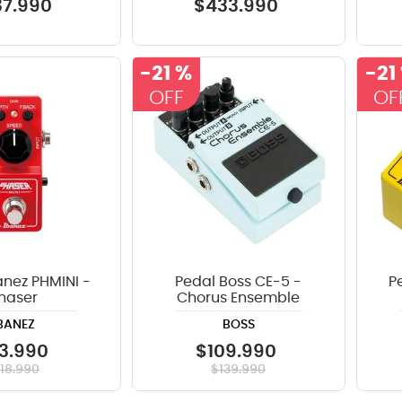
37
.
990
$
433
.
990
-
21 %
-
21
anez PHMINI -
Pedal Boss CE-5 -
P
haser
Chorus Ensemble
BANEZ
BOSS
3
.
990
$
109
.
990
118
.
990
$
139
.
990