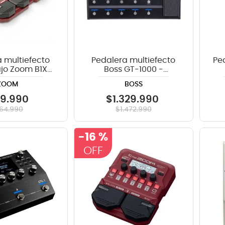
 multiefecto
Pedalera multiefecto
Pe
jo Zoom B1X
Boss GT-1000 -
- Pedal de
Bluetooth
ZOOM
BOSS
presión
29
.
990
$
1
.
329
.
990
164
.
990
$
1
.
472
.
990
-
16 %