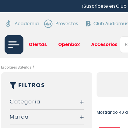
Aprovecha cuotas sin interés:
Hasta 24 c
Academia
Proyectos
Club Audiomus
Bus
Ofertas
Openbox
Accesorios
TÉRMI
1
.
gui
Escolares Baterías
2
.
ba
FILTROS
3
.
gu
4
.
pi
Categoría
5
.
am
Mostrando
40 d
Marca
6
.
te
Accesorios Baterías y
Percusión
7
.
gu