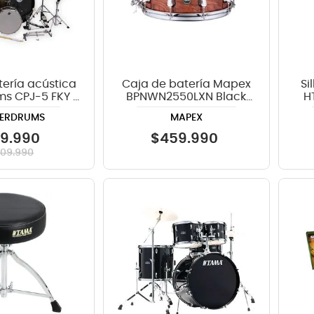
tería acústica
Caja de batería Mapex
Si
s CPJ-5 FKY -
BPNWN2550LXN Black
H
ellow
Panther Goblin de 12 x
ERDRUMS
MAPEX
5.5 pulgadas
19
.
990
$
459
.
990
409
.
990