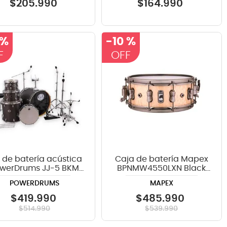
$
205
.
990
$
164
.
990
 %
-
10 %
 de batería acústica
Caja de batería Mapex
werDrums JJ-5 BKM
BPNMW4550LXN Black
con platillos Guzel
Panther Pegasus de 14 x
POWERDRUMS
MAPEX
5.5 pulgadas
$
419
.
990
$
485
.
990
$
514
.
990
$
539
.
990