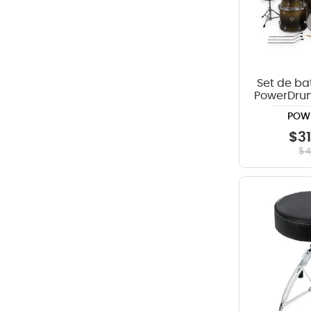
Set de ba
PowerDrum
Y
POW
$
3
$