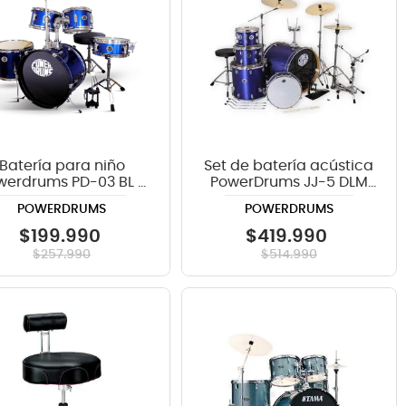
Batería para niño
Set de batería acústica
werdrums PD-03 BL -
PowerDrums JJ-5 DLM
azul
con platillos Guzel
POWERDRUMS
POWERDRUMS
$
199
.
990
$
419
.
990
$
257
.
990
$
514
.
990