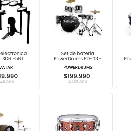
 eléctronica
Set de batería
r SD61-5BT
PowerDrums PD-03 -
Po
Black
VATAR
POWERDRUMS
49
.
990
$
199
.
990
648
.
990
$
257
.
990