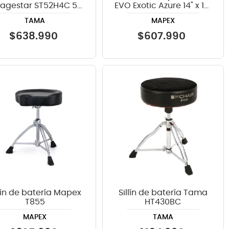
tagestar ST52H4C 5
EVO Exotic Azure 14" x 14"
piezas - BNS
SEF1414MPT
TAMA
MAPEX
$
638
.
990
$
607
.
990
llín de batería Mapex
Sillín de batería Tama
T855
HT430BC
MAPEX
TAMA