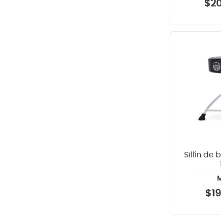
$
2
Sillín de
$
1