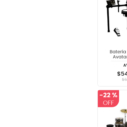
Batería
Avata
A
$
5
$
-
22 %