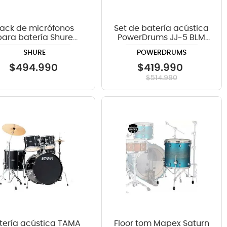
ack de micrófonos
Set de batería acústica
para batería Shure
PowerDrums JJ-5 BLM
DRUMKIT5 - 5 piezas
con platillos Guzel
SHURE
POWERDRUMS
$
494
.
990
$
419
.
990
$
514
.
990
tería acústica TAMA
Floor tom Mapex Saturn