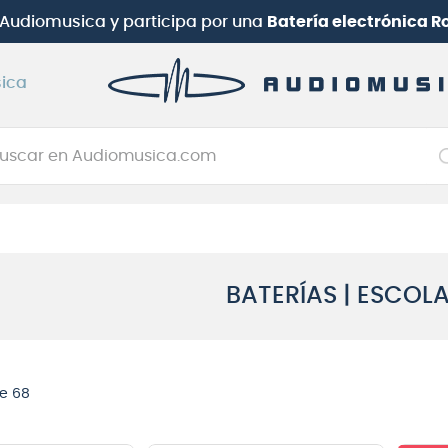
uotas con Santander | Hasta 12 cuotas con Mercado Pa
ica
car en Audiomusica.com
NOS MÁS BUSCADOS
tarra electrica
jo
BATERÍAS | ESCOL
itarra electroacústica
oneerdj
plificador
e 68
clado
itarra