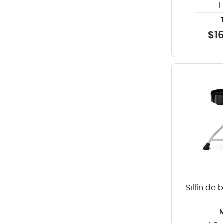
$
1
Sillín de