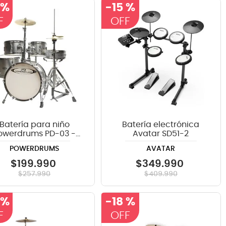
 %
-
15 %
Batería para niño
Batería electrónica
owerdrums PD-03 -
Avatar SD51-2
color silver
POWERDRUMS
AVATAR
$
199
.
990
$
349
.
990
$
257
.
990
$
409
.
990
 %
-
18 %