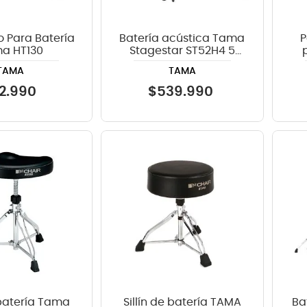
no Para Batería
Batería acústica Tama
P
a HT130
Stagestar ST52H4 5
piezas -Black Night
PGA
TAMA
TAMA
Sparkle
2
.
990
$
539
.
990
 batería Tama
Sillín de batería TAMA
Ba