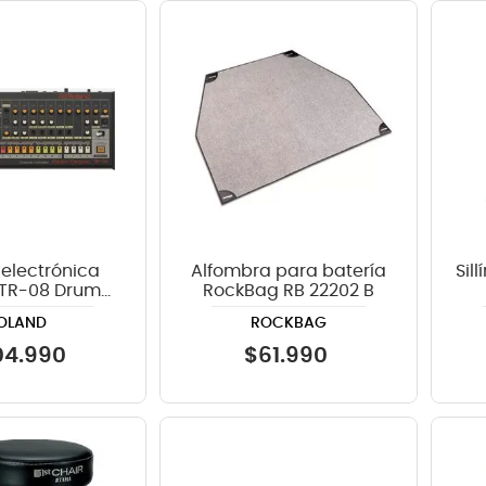
 electrónica
Alfombra para batería
Sil
 TR-08 Drum
RockBag RB 22202 B
achine
OLAND
ROCKBAG
04
.
990
$
61
.
990