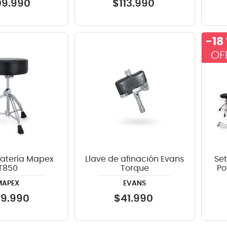
09
.
990
$
113
.
990
-
18
 batería Mapex
Llave de afinación Evans
Set
T850
Torque
Po
MAPEX
EVANS
99
.
990
$
41
.
990