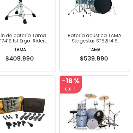
llín de batería Tama
Batería acústica TAMA
T741B 1st Ergo-Rider
Stagestar ST52H4 5
con respaldo
piezas - SEM
TAMA
TAMA
$
409
.
990
$
539
.
990
-
18 %