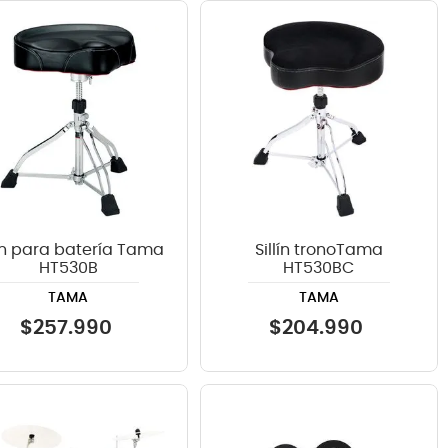
lín para batería Tama
Sillín tronoTama
HT530B
HT530BC
TAMA
TAMA
$
257
.
990
$
204
.
990