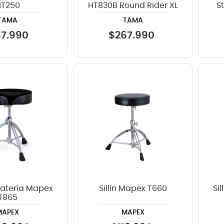
HT250
HT830B Round Rider XL
S
TAMA
TAMA
67
.
990
$
267
.
990
 batería Mapex
Sillín Mapex T660
Si
T865
MAPEX
MAPEX