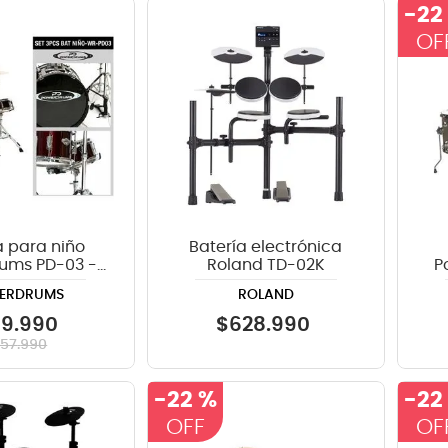
-
22
crófono
teria
lin
a para niño
Batería electrónica
ums PD-03 -
Roland TD-02K
P
rojo oscuro
ERDRUMS
ROLAND
99
.
990
$
628
.
990
257
.
990
-
22 %
-
22