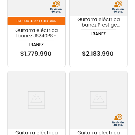
Guitarra eléctrica
de EXHIBICIÓN
Ibanez Prestige
Guitarra eléctrica
AZ24027 - Tri-fade
IBANEZ
Ibanez JS240PS -
Burst Flat
Candy Apple
IBANEZ
$
1
.
779
.
990
$
2
.
183
.
990
Guitarra eléctrica
Guitarra eléctrica