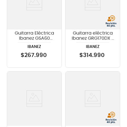
Guitarra Eléctrica
Guitarra eléctrica
Ibanez GSA60
Ibanez GRG170DX -
Walnut Flat
Black Night
IBANEZ
IBANEZ
$
267
.
990
$
314
.
990