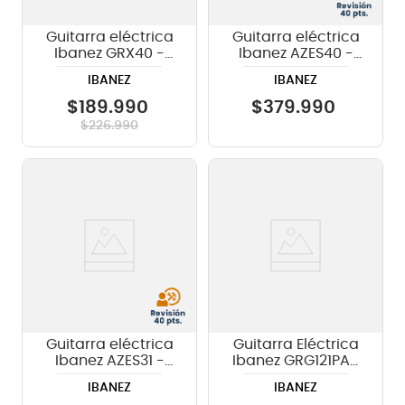
Guitarra eléctrica
Guitarra eléctrica
Ibanez GRX40 -
Ibanez AZES40 -
Candy Apple
Purist Blue
IBANEZ
IBANEZ
$
189
.
990
$
379
.
990
$
226
.
990
Guitarra eléctrica
Guitarra Eléctrica
Ibanez AZES31 -
Ibanez GRG121PAR
Arctic Ocean
KBF - Deep Dusk
IBANEZ
IBANEZ
Burst Flat