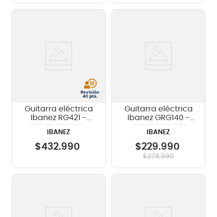
Guitarra eléctrica
Guitarra eléctrica
Ibanez RG421 -
Ibanez GRG140 -
Mahogany Oil
White
IBANEZ
IBANEZ
$
432
.
990
$
229
.
990
$
278
.
990