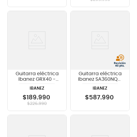
Guitarra eléctrica
Guitarra eléctrica
Ibanez GRX40 -
Ibanez SA360NQM
Negra
- Black Mirage
IBANEZ
IBANEZ
Gradation
$
189
.
990
$
587
.
990
$
226
.
990