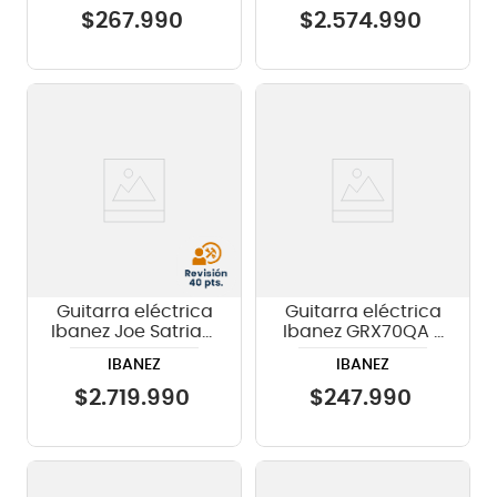
$
267
.
990
$
2
.
574
.
990
Guitarra eléctrica
Guitarra eléctrica
Ibanez Joe Satriani
Ibanez GRX70QA -
JS2480-MCR
color transparent
IBANEZ
IBANEZ
red burst (TRB)
$
2
.
719
.
990
$
247
.
990