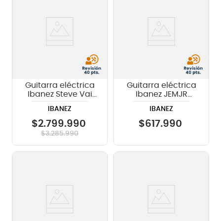
Guitarra eléctrica
Guitarra eléctrica
Ibanez Steve Vai
Ibanez JEMJR
PIA3761C BLP
Signature Steve
IBANEZ
IBANEZ
Vai - Black
$
2
.
799
.
990
$
617
.
990
$
3
.
285
.
990