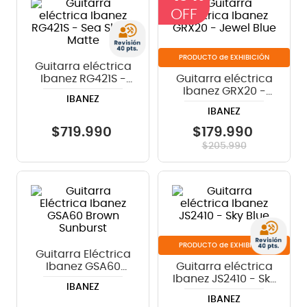
8
.
bateria
9
.
micrófono
de EXHIBICIÓN
Guitarra eléctrica
10
.
violin
Ibanez RG421S -
Guitarra eléctrica
Sea Shore Matte
Ibanez GRX20 -
IBANEZ
Jewel Blue
IBANEZ
$
719
.
990
$
179
.
990
$
205
.
990
de EXHIBICIÓN
Guitarra Eléctrica
Ibanez GSA60
Guitarra eléctrica
Brown Sunburst
Ibanez JS2410 - Sky
IBANEZ
Blue
IBANEZ