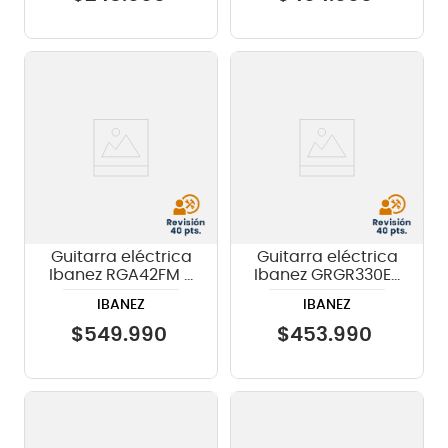
Guitarra eléctrica
Guitarra eléctrica
Ibanez RGA42FM -
Ibanez GRGR330EX
Blue Lagoon Burst
BKF Black Flat
IBANEZ
IBANEZ
flat
$
549
.
990
$
453
.
990