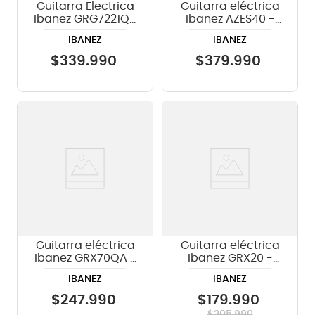
Guitarra Electrica
Guitarra eléctrica
Ibanez GRG7221QA
Ibanez AZES40 -
- Transparent
Mint Green
IBANEZ
IBANEZ
Black Sunburst
$
339
.
990
$
379
.
990
Guitarra eléctrica
Guitarra eléctrica
Ibanez GRX70QA -
Ibanez GRX20 -
Transparent Blue
Black Night
IBANEZ
IBANEZ
Burst
$
247
.
990
$
179
.
990
$
205
.
990