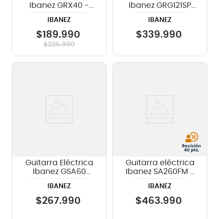
Ibanez GRX40 -
Ibanez GRG121SP
Metallic Light Blue
Blue Metal
IBANEZ
IBANEZ
Chamaleon
$
189
.
990
$
339
.
990
$
226
.
990
Guitarra Eléctrica
Guitarra eléctrica
Ibanez GSA60
Ibanez SA260FM -
Black Night
Violin Sunburst
IBANEZ
IBANEZ
$
267
.
990
$
463
.
990