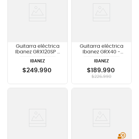
Guitarra eléctrica
Guitarra eléctrica
Ibanez GRX120SP -
Ibanez GRX40 -
Metallic Light Blue
Metallic Light
IBANEZ
IBANEZ
Matte
Green
$
249
.
990
$
189
.
990
$
226
.
990