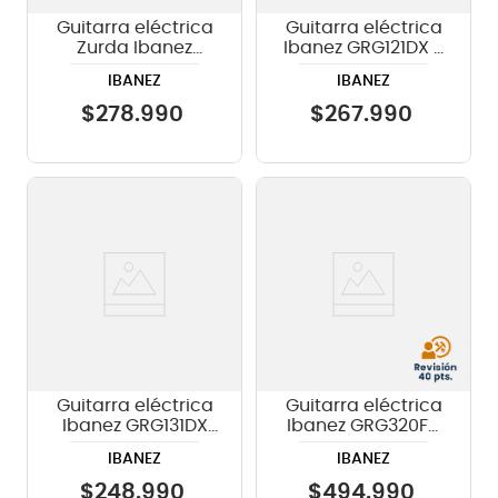
Guitarra eléctrica
Guitarra eléctrica
Zurda Ibanez
Ibanez GRG121DX -
GRG121DXL -
Walnut Flat
IBANEZ
IBANEZ
Walnut flat
$
278
.
990
$
267
.
990
Guitarra eléctrica
Guitarra eléctrica
Ibanez GRG131DX
Ibanez GRG320FA
color Black Flat
TKS Black Sunburst
IBANEZ
IBANEZ
$
248
.
990
$
494
.
990