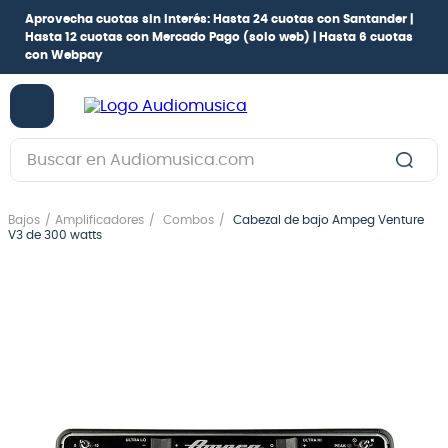
Aprovecha cuotas sin interés:
Hasta 24 cuotas con Santander |
Hasta 12 cuotas con Mercado Pago
(solo web) |
Hasta 6 cuotas
con Webpay
Buscar en Audiomusica.com
TÉRMINOS MÁS BUSCADOS
Bajos
Amplificadores
Combos
Cabezal de bajo Ampeg Venture
1
.
guitarra electrica
V3 de 300 watts
2
.
bajo
3
.
guitarra electroacústica
4
.
pioneerdj
5
.
amplificador
6
.
guitarra
7
.
teclado