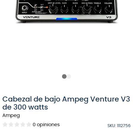
8
.
bateria
9
.
micrófono
10
.
violin
Cabezal de bajo Ampeg Venture V3
de 300 watts
Ampeg
0
opiniones
SKU
:
1112756