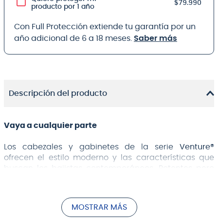
$79.990
producto por 1 año
Con Full Protección extiende tu garantía por un
año adicional de 6 a 18 meses.
Saber más
Descripción del producto
Vaya a cualquier parte
Los cabezales y gabinetes de la serie
Venture®
ofrecen el estilo moderno y las características que
buscan los bajistas contemporáneos. Potentes pero
portátiles y livianos pero aptos para circular. Con sus
controles intuitivos y fáciles de usar, los cabezales de
la serie Venture ofrecen una amplia gama de
MOSTRAR MÁS
herramientas para dar forma al tono que incluyen un