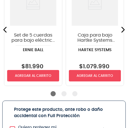
Set de 5 cuerdas
Caja para bajo
para bajo eléctrico
Hartke Systems
Ernie Ball Flatwound
HD410 4 x 10 - 1000
ERNIE BALL
HARTKE SYSTEMS
P02810 - 45/30
watts
$
81
.
990
$
1
.
079
.
990
AGREGAR AL CARRITO
AGREGAR AL CARRITO
Protege este producto, ante robo o daño
accidental con Full Protección
Quiero proteger mi