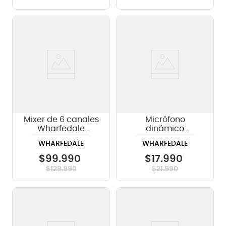
Mixer de 6 canales
Micrófono
Wharfedale
dinámico
CONNECT 802 USB
Wharfedale DM-57
WHARFEDALE
WHARFEDALE
- negro
$
99
.
990
$
17
.
990
$
129
.
990
$
21
.
990