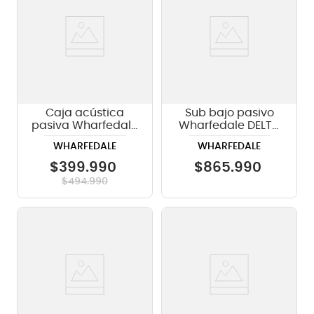
Caja acústica
Sub bajo pasivo
pasiva Wharfedale
Wharfedale DELTA
EVP-X215 MKII -
X218B - color negro
WHARFEDALE
WHARFEDALE
700 watts
$
399
.
990
$
865
.
990
$
494
.
990