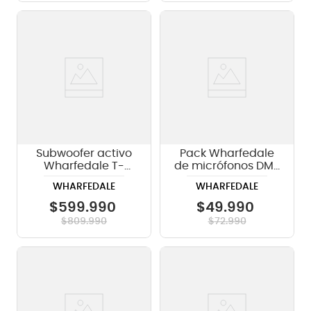
Subwoofer activo
Pack Wharfedale
Wharfedale T-
de micrófonos DM-
SUB-AX18B de 18
5.0S con switch
WHARFEDALE
WHARFEDALE
pulgadas
$
599
.
990
$
49
.
990
$
809
.
990
$
72
.
990