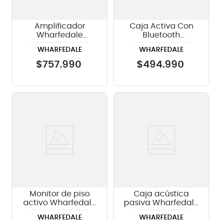
Amplificador
Caja Activa Con
Wharfedale
Bluetooth
XR3500 2x1350W
Wharfedale
WHARFEDALE
WHARFEDALE
TOURUS+A12 -
12"/450w
$
757
.
990
$
494
.
990
Monitor de piso
Caja acústica
activo Wharfedale
pasiva Wharfedale
EVPX15PM
TITAN-X12 color
WHARFEDALE
WHARFEDALE
negro