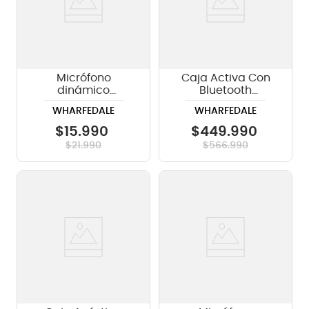
Micrófono
Caja Activa Con
dinámico
Bluetooth
Wharfedale Dm-
Wharfedale
WHARFEDALE
WHARFEDALE
5.0S - Con switch
TYPHON-AXF12-BT
- 12"/720w
$
15
.
990
$
449
.
990
$
21
.
990
$
566
.
990