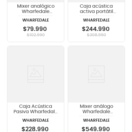
Mixer analógico
Caja acústica
Wharfedale
activa portátil
CONNECT 502 USB
Wharfedale EZ-
WHARFEDALE
WHARFEDALE
12A-B - 12
pulgadas (Banda
$
79
.
990
$
244
.
990
B)
$
102
.
990
$
308
.
990
Caja Acústica
Mixer análogo
Pasiva Wharfedale
Wharfedale
EVP-X15 MKII
SL1224USB de 14
WHARFEDALE
WHARFEDALE
canales
$
228
.
990
$
549
.
990