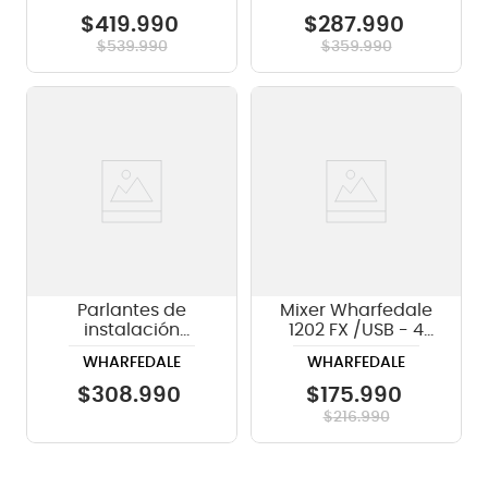
$
419
.
990
$
287
.
990
$
539
.
990
$
359
.
990
Parlantes de
Mixer Wharfedale
instalación
1202 FX /USB - 4
Whaferdale i6T
canales mono - 4
WHARFEDALE
WHARFEDALE
6.5'' 1 par 70/100V
canales estéreo
$
308
.
990
$
175
.
990
$
216
.
990