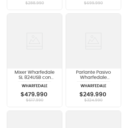
$
288
.
990
$
699
.
990
Mixer Wharfedale
Parlante Pasivo
SL 824USB con
Wharfedale
efecto - 8 canales
Impact-X15 15" -
WHARFEDALE
WHARFEDALE
mono y 2 canales
350W
estéreo
$
479
.
990
$
249
.
990
$
617
.
990
$
324
.
990