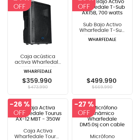
8
.
bateria
9
.
micrófono
Sub Bajo Activo
Wharfedale T-Sub
10
.
violin
AX15B, 700 watts
WHARFEDALE
Caja acústica
activa Wharfedale
Tourus AX15-MBT
WHARFEDALE
de 450 Watts
$
359
.
990
$
499
.
990
$
473
.
990
$
669
.
990
-
26 %
-
27 %
Caja Activa
Wharfedale Tourus
Micrófono