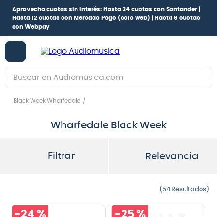
Aprovecha cuotas sin interés:
Hasta 24 cuotas con Santander |
Hasta 12 cuotas con Mercado Pago
(solo web) |
Hasta 6 cuotas
con Webpay
Buscar en Audiomusica.com
TÉRMINOS MÁS BUSCADOS
Black Week Wharfedale
1
.
guitarra electrica
Wharfedale Black Week
2
.
bajo
3
.
guitarra electroacústica
Filtrar
Relevancia
4
.
pioneerdj
5
.
amplificador
54
6
.
guitarra
-
24 %
-
25 %
7
.
teclado