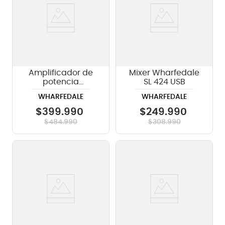
Amplificador de
Mixer Wharfedale
potencia
SL 424 USB
Wharfedale
WHARFEDALE
WHARFEDALE
XR1500 color negro
$
399
.
990
$
249
.
990
$
484
.
990
$
308
.
990