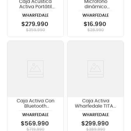
Caja Acústica
Micrófono
Activa Portátil
dinámico
Wharfedale EZ-
Wharfedale DM 5.0
WHARFEDALE
WHARFEDALE
15A-B, 15" (Banda
PRO
B)
$
279
.
990
$
16
.
990
$
359
.
990
$
28
.
990
Caja Activa Con
Caja Activa
Bluetooth
Wharfedale TITAN
Wharfedale
8A MKII, 180W-Gris
WHARFEDALE
WHARFEDALE
TYPHON-AXF15-BT
- 15"/770w
$
569
.
990
$
299
.
990
$
719
.
990
$
389
.
990