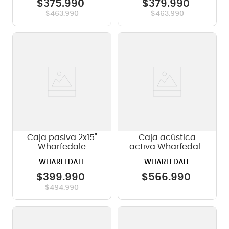
8"/720w
$
375
.
990
$
379
.
990
$
463
.
990
$
463
.
990
Caja pasiva 2x15"
Caja acústica
Wharfedale
activa Wharfedale
Impact-X215
TITAN-AX15 BK -
WHARFEDALE
WHARFEDALE
420W
$
399
.
990
$
566
.
990
$
494
.
990