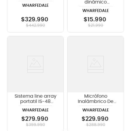
AX-12 MBT - 350W
dinámico
WHARFEDALE
Wharfedale
WHARFEDALE
DM5.0sj con cable
$
329
.
990
$
15
.
990
$
442
.
990
$
21
.
990
Sistema line array
Micrófono
portatil IS-48
Inalámbrico De
Wharfedale
Mano Doble
WHARFEDALE
WHARFEDALE
Wharfedale
Aeroline Duet H -
$
279
.
990
$
229
.
990
863-865 MHz
$
399
.
990
$
288
.
990