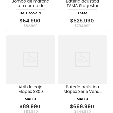
Bombo de marcha
Batería acústica
con correa de
TAMA Stagestar
nylon Baldassare
ST52H6 5 piezas -
BALDASSARE
TAMA
MBD 24 x 10"
CSS
$
64
.
990
$
625
.
990
$
82
.
990
$
793
.
990
Atril de caja
Batería acústica
Mapex S800
Mapex Serie Venus
cromado
VE5295FTCVJ -
MAPEX
MAPEX
Aqua Blue Sparkle
$
89
.
990
$
669
.
990
$
113
.
990
$
844
.
990