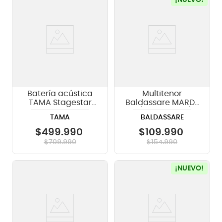
Batería acústica
Multitenor
TAMA Stagestar
Baldassare MARD-
ST52H5 5 piezas -
7 (8", 10", 12", 13")
TAMA
BALDASSARE
Candy Red Sparkle
$
499
.
990
$
109
.
990
$
709
.
990
$
154
.
990
¡NUEVO!