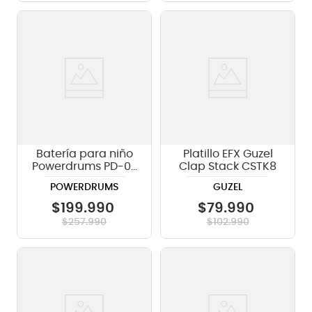
Batería para niño
Platillo EFX Guzel
Powerdrums PD-03
Clap Stack CSTK8
- color silver
POWERDRUMS
GUZEL
$
199
.
990
$
79
.
990
$
257
.
990
$
102
.
990