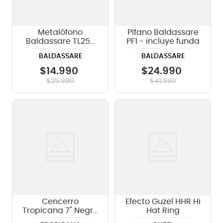
Metalófono
Pífano Baldassare
Baldassare TL25S
PF1 - incluye funda
25 notas
BALDASSARE
BALDASSARE
$
14
.
990
$
24
.
990
$
25
.
990
$
41
.
990
Cencerro
Efecto Guzel HHR Hi
Tropicana 7" Negro
Hat Ring
CBB207 BK