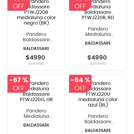
8
.
bateria
9
.
micrófono
Pandero
10
.
violin
Pandero
Medialuna
Baldassare
Baldassare
BALDASSARE
PTWJ220B
PTWJ220R, RD
BALDASSARE
medialuna color
negro (BK)
$
4990
$
4990
$
14
.
990
$
14
.
990
-
67 %
-
64 %
Pandero
Medialuna
Pandero
Baldassare
Baldassare
BALDASSARE
PTWJ220G, GR
PTWJ220U
BALDASSARE
medialuna color