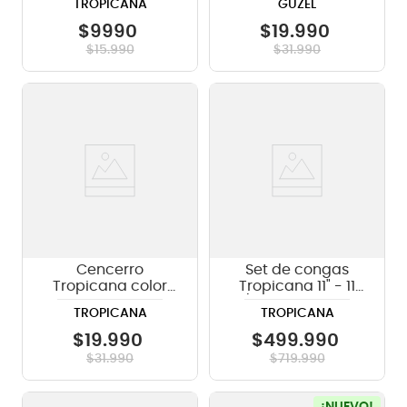
TROPICANA
GUZEL
$
9990
$
19
.
990
$
15
.
990
$
31
.
990
Cencerro
Set de congas
Tropicana color
Tropicana 11" - 11
bronce Martillado
3/4" Fiberskin con
TROPICANA
TROPICANA
CBH516
stand CRC852LBK-
BKH
$
19
.
990
$
499
.
990
$
31
.
990
$
719
.
990
¡NUEVO!