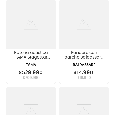
Batería acústica
Pandero con
TAMA Stagestar
parche Baldassare
ST52H5 5 piezas -
WLG10-8 - de 8
TAMA
BALDASSARE
BNS
pulgadas
$
529
.
990
$
14
.
990
$
709
.
990
$
19
.
990