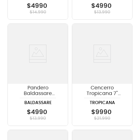
azul (BL)
$
4990
$
4990
$
14
.
990
$
13
.
990
Pandero
Cencerro
Baldassare
Tropicana 7"
medialuna
Cromado CBC207-
BALDASSARE
TROPICANA
PTWJ220Y color
CH
amarillo (YE)
$
4990
$
9990
$
13
.
990
$
21
.
990