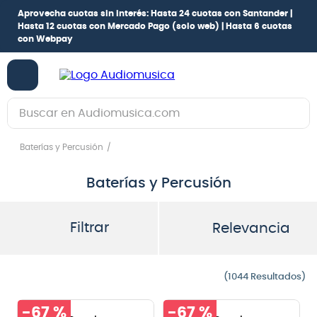
Aprovecha cuotas sin interés:
Hasta 24 cuotas con Santander |
Hasta 12 cuotas con Mercado Pago
(solo web) |
Hasta 6 cuotas
con Webpay
Buscar en Audiomusica.com
TÉRMINOS MÁS BUSCADOS
Baterías y Percusión
1
.
guitarra electrica
Baterías y Percusión
2
.
bajo
3
.
guitarra electroacústica
Filtrar
Relevancia
4
.
pioneerdj
5
.
amplificador
1044
6
.
guitarra
-
67 %
-
67 %
7
.
teclado