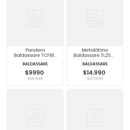
Pandero
Metalófono
Baldassare TCF817
Baldassare TL25W,
single 7H
25 Notas
BALDASSARE
BALDASSARE
$
9990
$
14
.
990
$
18
.
990
$
27
.
990