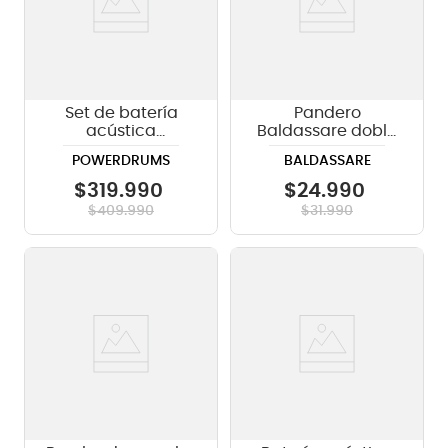
Set de batería
Pandero
acústica
Baldassare doble
PowerDrums CPJ-5
WLTH10-16
POWERDRUMS
BALDASSARE
FKY - Yellow
$
319
.
990
$
24
.
990
$
409
.
990
$
31
.
990