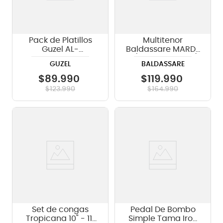
Pack de Platillos
Multitenor
Guzel AL-
Baldassare MARD-
14H+16C+18C+20R
8 (6", 8", 10", 12", 13")
GUZEL
BALDASSARE
$
89
.
990
$
119
.
990
$
123
.
990
$
164
.
990
Set de congas
Pedal De Bombo
Tropicana 10" - 11"
Simple Tama Iron