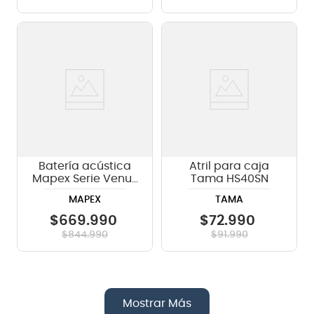
Batería acústica
Atril para caja
Mapex Serie Venus
Tama HS40SN
VE5295FTCVI -
MAPEX
TAMA
Blue Sky Sparkle
$
669
.
990
$
72
.
990
$
844
.
990
$
91
.
990
Mostrar Más