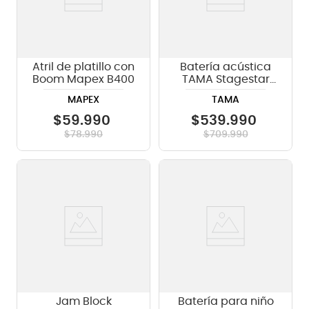
Atril de platillo con
Batería acústica
Boom Mapex B400
TAMA Stagestar
ST52H5 5 piezas -
MAPEX
TAMA
Sea Blue Mist
$
59
.
990
$
539
.
990
$
78
.
990
$
709
.
990
Jam Block
Batería para niño