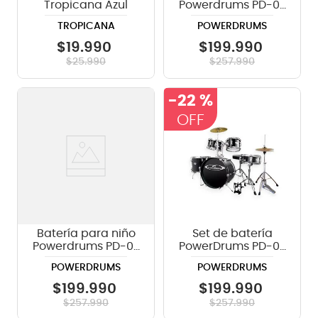
Tropicana Azul
Powerdrums PD-03
BL - azul
TROPICANA
POWERDRUMS
$
19
.
990
$
199
.
990
$
25
.
990
$
257
.
990
-
22 %
Batería para niño
Set de batería
Powerdrums PD-03
PowerDrums PD-03
- color rojo oscuro
- Black
POWERDRUMS
POWERDRUMS
$
199
.
990
$
199
.
990
$
257
.
990
$
257
.
990