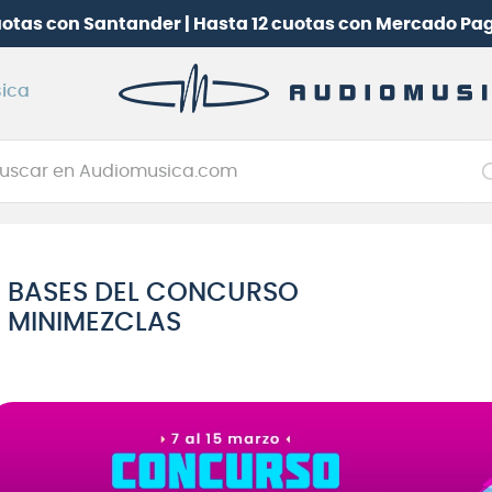
uotas con Santander | Hasta 12 cuotas con Mercado Pa
ica
car en Audiomusica.com
NOS MÁS BUSCADOS
tarra electrica
BASES DEL CONCURSO
jo
MINIMEZCLAS
itarra electroacústica
oneerdj
plificador
itarra
clado