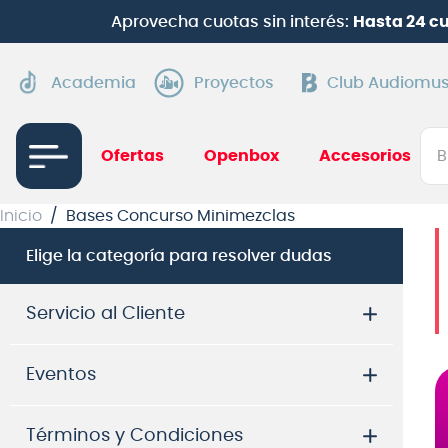
Aprovecha cuotas sin interés:
Hasta 24 c
Academia
Proyectos
Club Audiomus
Bus
Ofertas
Openbox
Accesorios
TÉRMI
Inicio
Bases Concurso Minimezclas
1
.
gui
Elige la categoría para resolver dudas
2
.
ba
3
.
gu
Servicio al Cliente
4
.
pi
Eventos
5
.
am
6
.
gu
Términos y Condiciones
7
.
te