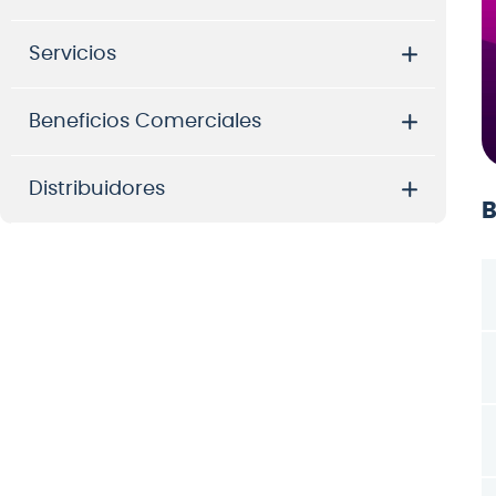
8
.
mi
Servicios
9
.
ba
10
.
vio
Beneficios Comerciales
Distribuidores
B