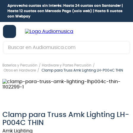
Aprovecha cuotas sin interés:
Hasta 24 cuotas con Santander |
Hasta 12 cuotas con Mercado Pago
(solo web) |
Hasta 6 cuotas
con Webpay
Buscar en Audiomusica.com
TÉRMINOS MÁS BUSCADOS
Baterías y Percusión
Hardware y Partes Percusión
1
.
guitarra electrica
Otros en Hardware
Clamp para Truss Amk Lighting LH-P004C THIN
2
.
bajo
3
.
guitarra electroacústica
4
.
pioneerdj
5
.
amplificador
Clamp para Truss Amk Lighting LH-
6
.
guitarra
P004C THIN
Amk Lighting
7
.
teclado