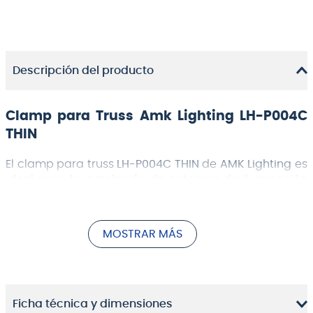
Descripción del producto
Clamp para Truss Amk Lighting LH-P004C
THIN
El clamp para truss
LH-P004C THIN
de
AMK Lighting
es
ideal para la instalación de sistemas de iluminación
en escenarios y eventos. Su diseño delgado y ligero
permite una fácil manipulación y un ajuste preciso,
sin sacrificar la resistencia y seguridad necesarias
MOSTRAR MÁS
para soportar diversas luminarias. Ideal para
profesionales de la industria audiovisual, este clamp
ofrece una instalación rápida y eficiente en
estructuras de truss.
Ficha técnica y dimensiones