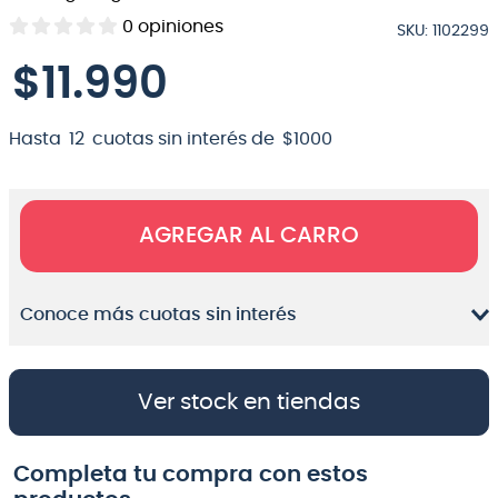
0
opiniones
8
.
micrófono
SKU
:
1102299
$
9
11
.
bateria
.
990
10
.
violin
Hasta
12
cuotas sin interés de
$
1000
AGREGAR AL CARRO
Conoce más cuotas sin interés
Ver stock en tiendas
Completa tu compra con estos