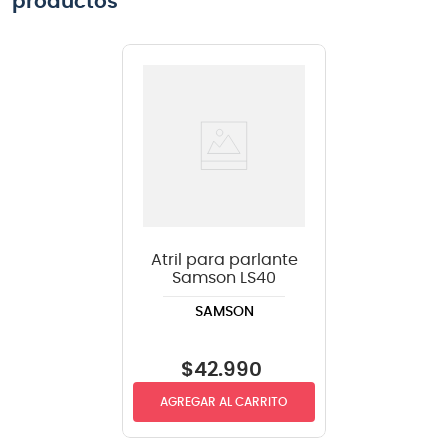
productos
Atril para parlante
Samson LS40
SAMSON
$
42
.
990
AGREGAR AL CARRITO