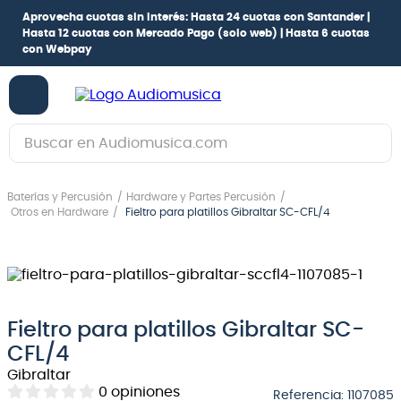
Aprovecha cuotas sin interés:
Hasta 24 cuotas con Santander |
Hasta 12 cuotas con Mercado Pago
(solo web) |
Hasta 6 cuotas
con Webpay
Buscar en Audiomusica.com
TÉRMINOS MÁS BUSCADOS
Baterías y Percusión
Hardware y Partes Percusión
1
.
guitarra electrica
Otros en Hardware
Fieltro para platillos Gibraltar SC-CFL/4
2
.
bajo
3
.
guitarra electroacústica
4
.
pioneerdj
Fieltro para platillos Gibraltar SC-
5
.
amplificador
CFL/4
6
.
guitarra
Gibraltar
0
opiniones
7
.
teclado
Referencia
:
1107085