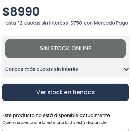
8
.
bateria
$
8990
9
.
micrófono
Hasta
12
cuotas sin interés x
$
750
con Mercado Pago
10
.
violin
SIN STOCK ONLINE
Conoce más cuotas sin interés
Ver stock en tiendas
Este producto no está disponible actualmente
Quiero saber cuando este producto está disponible