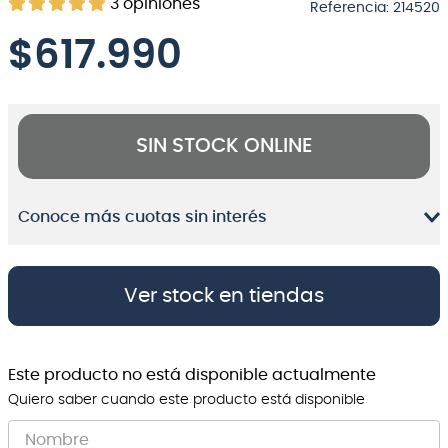
3
opiniones
Referencia
:
214520
8
.
bateria
$
617.990
9
.
micrófono
10
.
violin
SIN STOCK ONLINE
Conoce más cuotas sin interés
Ver stock en tiendas
Este producto no está disponible actualmente
Quiero saber cuando este producto está disponible