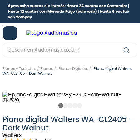
Aprovecha cuotas sin interés:
Hasta 24 cuotas con Santander |
Hasta 12 cuotas con Mercado Pago
(solo web) |
Hasta 6 cuotas
con Webpay
Buscar en Audiomusica.com
TÉRMINOS MÁS BUSCADOS
Pianos y Teclados
Pianos
Pianos Digitales
Piano digital Walters
1
.
guitarra electrica
WA-CL2405 - Dark Walnut
2
.
bajo
3
.
guitarra electroacústica
4
.
pioneerdj
5
.
amplificador
Piano digital Walters WA-CL2405 -
Dark Walnut
6
.
guitarra
Walters
7
.
teclado