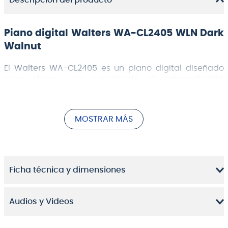
Descripción del producto
Piano digital Walters WA-CL2405 WLN Dark
Walnut
El
Walters WA-CL2405
es un piano digital diseñado
para ofrecer una experiencia de interpretación
auténtica y versátil, ideal tanto para estudiantes
como para músicos experimentados que buscan un
instrumento confiable para el hogar o el estudio.
MOSTRAR MÁS
Ficha técnica y dimensiones
Audios y Videos