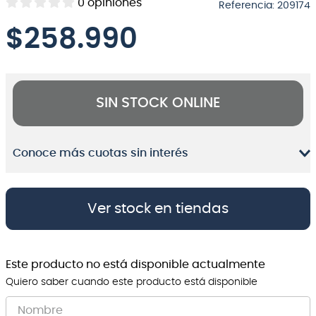
0
opiniones
Referencia
:
209174
8
.
bateria
$
258.990
9
.
micrófono
10
.
violin
SIN STOCK ONLINE
Conoce más cuotas sin interés
Ver stock en tiendas
Este producto no está disponible actualmente
Quiero saber cuando este producto está disponible