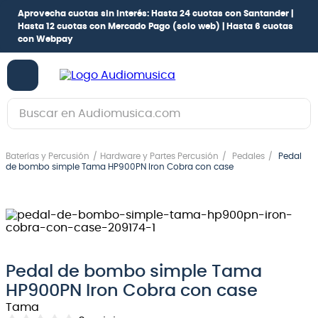
Aprovecha cuotas sin interés:
Hasta 24 cuotas con Santander |
Hasta 12 cuotas con Mercado Pago
(solo web) |
Hasta 6 cuotas
con Webpay
Buscar en Audiomusica.com
TÉRMINOS MÁS BUSCADOS
Baterías y Percusión
Hardware y Partes Percusión
Pedales
Pedal
1
.
guitarra electrica
de bombo simple Tama HP900PN Iron Cobra con case
2
.
bajo
3
.
guitarra electroacústica
4
.
pioneerdj
5
.
amplificador
Pedal de bombo simple Tama
HP900PN Iron Cobra con case
6
.
guitarra
Tama
7
.
teclado