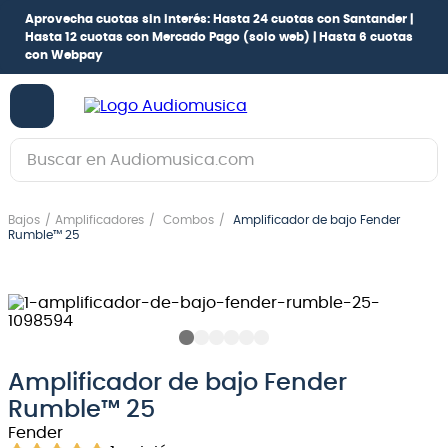
Aprovecha cuotas sin interés:
Hasta 24 cuotas con Santander |
Hasta 12 cuotas con Mercado Pago
(solo web) |
Hasta 6 cuotas
con Webpay
Buscar en Audiomusica.com
TÉRMINOS MÁS BUSCADOS
Bajos
Amplificadores
Combos
Amplificador de bajo Fender
1
.
guitarra electrica
Rumble™ 25
2
.
bajo
3
.
guitarra electroacústica
4
.
pioneerdj
5
.
amplificador
Amplificador de bajo Fender
Rumble™ 25
6
.
guitarra
Fender
7
.
teclado