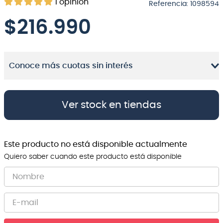
1
opinión
Referencia
:
1098594
8
.
bateria
$
216.990
9
.
micrófono
10
.
violin
Conoce más cuotas sin interés
Ver stock en tiendas
Este producto no está disponible actualmente
Quiero saber cuando este producto está disponible