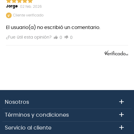
Jorge
02 feb. 2026
Cliente verificado
El usuario(a) no escribió un comentario.
0
0
¿Fue útil esta opinión?
Sinónimo de todo lo relacionado con el rock and roll
+
Nosotros
Actualmente, las marcas de Fender incluyen Fender®,
Squier®, Gretsch®, Jackson®, Charvel® y EVH®, entre
+
Términos y condiciones
otras.
+
Servicio al cliente