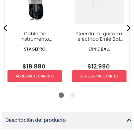
Cable De
Cuerda de guitarra
Instrumento
eléctrica Ernie Ball
StagePRO SPG20GR
P02225 Extra Slinky
STAGEPRO
ERNIE BALL
recto-angulo 6mts
8-38
$
19
.
990
$
12
.
990
AGREGAR AL CARRITO
AGREGAR AL CARRITO
Descripción del producto