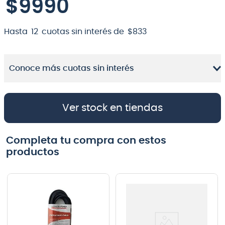
$
9990
8
.
micrófono
Hasta
12
cuotas sin interés de
$
833
9
.
bateria
10
.
violin
Conoce más cuotas sin interés
Ver stock en tiendas
Completa tu compra con estos
productos