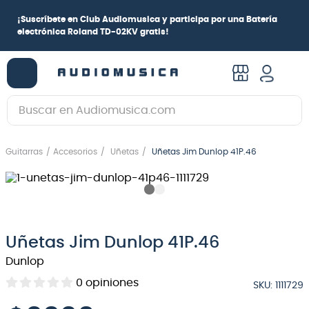
¡
Suscríbete en Club Audiomusica
y participa por una
Batería
electrónica Roland TD-02KV
gratis!
Buscar en Audiomusica.com
TÉRMINOS MÁS BUSCADOS
Guitarras
Accesorios
Uñetas
Uñetas Jim Dunlop 41P.46
1
.
guitarra electrica
2
.
bajo
3
.
guitarra electroacústica
4
.
pioneerdj
Uñetas Jim Dunlop 41P.46
5
.
amplificador
Dunlop
6
.
teclado
0
opiniones
SKU
:
1111729
7
.
guitarra