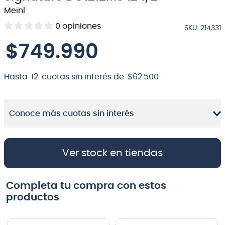
Meinl
8
.
bateria
0
opiniones
SKU
:
214331
9
.
micrófono
$
749
.
990
10
.
violin
Hasta
12
cuotas sin interés de
$
62
.
500
Conoce más cuotas sin interés
Ver stock en tiendas
Completa tu compra con estos
productos