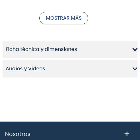
de la música afrocubana, esta tumbadora te
brindará la potencia y el "sabor" que cada ritmo exige,
MOSTRAR MÁS
tanto en el estudio como en el escenario.
Ficha técnica y dimensiones
Audios y Videos
Sonido Potente y Profundo para un Ritmo
Imparable
+
Nosotros
La
Tumbadora Meinl Diego Galé Signature DG1212MS