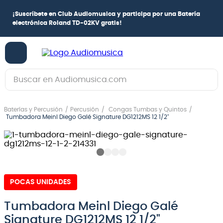
¡
Suscríbete en Club Audiomusica
y participa por una
Batería
electrónica Roland TD-02KV
gratis!
Buscar en Audiomusica.com
TÉRMINOS MÁS BUSCADOS
Baterías y Percusión
Percusión
Congas Tumbas y Quintos
1
.
guitarra electrica
Tumbadora Meinl Diego Galé Signature DG1212MS 12 1/2"
2
.
bajo
3
.
guitarra electroacústica
4
.
pioneerdj
POCAS UNIDADES
5
.
amplificador
6
.
guitarra
Tumbadora Meinl Diego Galé
Signature DG1212MS 12 1/2"
7
.
teclado