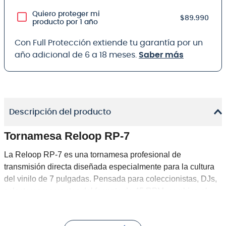
Quiero proteger mi
$89.990
producto por 1 año
Con Full Protección extiende tu garantía por un
año adicional de 6 a 18 meses.
Saber más
Descripción del producto
Tornamesa Reloop RP-7
La
Reloop RP-7
es una tornamesa profesional de
transmisión directa diseñada especialmente para la cultura
del vinilo de
7 pulgadas
. Pensada para coleccionistas, DJs,
selectores y amantes del formato de 45 RPM, combina el
carácter clásico del single de vinilo con prestaciones
modernas de alto rendimiento: motor de alto torque, brazo