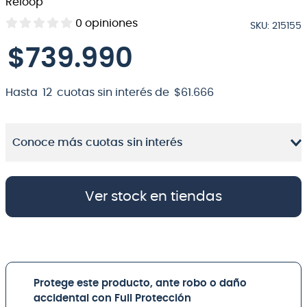
Reloop
8
.
bateria
0
opiniones
SKU
:
215155
9
.
micrófono
$
739
.
990
10
.
violin
Hasta
12
cuotas sin interés de
$
61
.
666
Conoce más cuotas sin interés
Ver stock en tiendas
Protege este producto, ante robo o daño
accidental con Full Protección