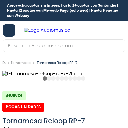
Aprovecha cuotas sin interés:
Hasta 24 cuotas con Santander |
Hasta 12 cuotas con Mercado Pago
(solo web) |
Hasta 6 cuotas
con Webpay
Buscar en Audiomusica.com
TÉRMINOS MÁS BUSCADOS
DJ
Tornamesas
Tornamesa Reloop RP-7
1
.
guitarra electrica
2
.
bajo
3
.
guitarra electroacústica
¡NUEVO!
4
.
pioneerdj
5
.
amplificador
POCAS UNIDADES
6
.
guitarra
Tornamesa Reloop RP-7
7
.
teclado