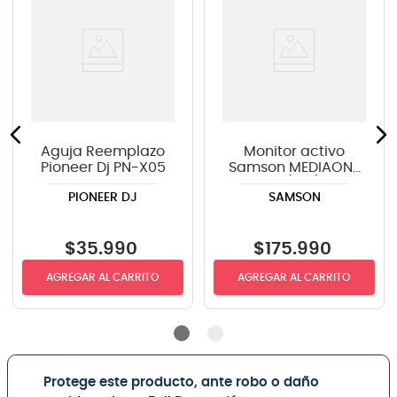
Aguja Reemplazo
Monitor activo
Pioneer Dj PN-X05
Samson MEDIAONE
BT3 (Par) -
PIONEER DJ
SAMSON
Bluetooth
$
35
.
990
$
175
.
990
AGREGAR AL CARRITO
AGREGAR AL CARRITO
Protege este producto, ante robo o daño