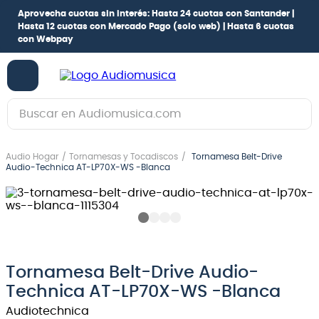
Aprovecha cuotas sin interés:
Hasta 24 cuotas con Santander |
Hasta 12 cuotas con Mercado Pago
(solo web) |
Hasta 6 cuotas
con Webpay
Buscar en Audiomusica.com
TÉRMINOS MÁS BUSCADOS
Audio Hogar
Tornamesas y Tocadiscos
Tornamesa Belt-Drive
1
.
guitarra electrica
Audio-Technica AT-LP70X-WS -Blanca
2
.
bajo
3
.
guitarra electroacústica
4
.
pioneerdj
5
.
amplificador
Tornamesa Belt-Drive Audio-
Technica AT-LP70X-WS -Blanca
6
.
teclado
Audiotechnica
7
.
guitarra