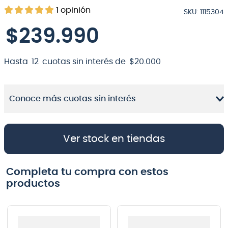
1
opinión
SKU
:
1115304
8
.
micrófono
$
239
.
990
9
.
bateria
10
.
violin
Hasta
12
cuotas sin interés de
$
20
.
000
Conoce más cuotas sin interés
Ver stock en tiendas
Completa tu compra con estos
productos