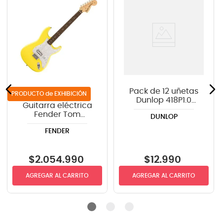
Pack de 12 uñetas
de EXHIBICIÓN
Dunlop 418P1.0
Guitarra eléctrica
TORTEX
Fender Tom
DUNLOP
DeLonge
FENDER
Stratocaster® -
Graffiti Yellow
$
2
.
054
.
990
$
12
.
990
AGREGAR AL CARRITO
AGREGAR AL CARRITO