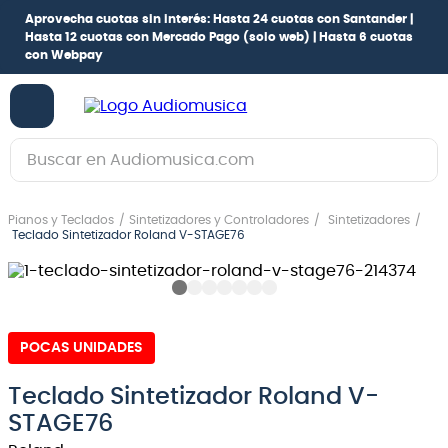
Aprovecha cuotas sin interés:
Hasta 24 cuotas con Santander |
Hasta 12 cuotas con Mercado Pago
(solo web) |
Hasta 6 cuotas
con Webpay
Buscar en Audiomusica.com
TÉRMINOS MÁS BUSCADOS
Pianos y Teclados
Sintetizadores y Controladores
Sintetizadores
1
.
guitarra electrica
Teclado Sintetizador Roland V-STAGE76
2
.
bajo
3
.
guitarra electroacústica
4
.
pioneerdj
POCAS UNIDADES
5
.
amplificador
Teclado Sintetizador Roland V-
6
.
guitarra
STAGE76
7
.
teclado