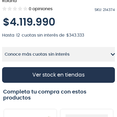
Roland
8
.
bateria
0
opiniones
SKU
:
214374
9
.
micrófono
$
4
.
119
.
990
10
.
violin
Hasta
12
cuotas sin interés de
$
343
.
333
Conoce más cuotas sin interés
Ver stock en tiendas
Completa tu compra con estos
productos