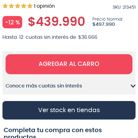
1
opinión
SKU
:
213451
8
.
bateria
$
439
.
990
9
.
micrófono
-
12 %
$
497
.
990
10
.
violin
Hasta
12
cuotas sin interés de
$
36
.
666
AGREGAR AL CARRO
Conoce más cuotas sin interés
Ver stock en tiendas
Completa tu compra con estos
productos