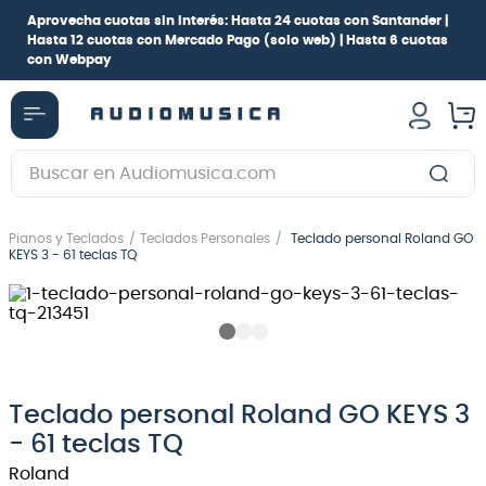
Aprovecha cuotas sin interés:
Hasta 24 cuotas con Santander |
Hasta 12 cuotas con Mercado Pago
(solo web) |
Hasta 6 cuotas
con Webpay
Buscar en Audiomusica.com
TÉRMINOS MÁS BUSCADOS
Pianos y Teclados
Teclados Personales
Teclado personal Roland GO
1
.
guitarra electrica
KEYS 3 - 61 teclas TQ
2
.
bajo
3
.
guitarra electroacústica
4
.
pioneerdj
5
.
amplificador
Teclado personal Roland GO KEYS 3
- 61 teclas TQ
6
.
guitarra
Roland
7
.
teclado