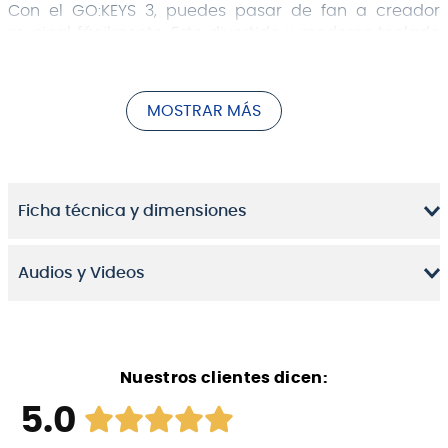
Con el GO:KEYS 3, puedes pasar de fan a creador
musical fácilmente. Este divertido y moderno teclado
te ofrece una forma nueva y sencilla forma de hacer
música, aunque no lo hayas hecho nunca. Lo
enciendes, pulsas unos botones y dejas volar tu
MOSTRAR MÁS
imaginación. A medida que vas aprendiendo, las
funciones avanzadas te permiten llegar tan lejos
como te lleve tu ambición.
Ficha técnica y dimensiones
Audios y Videos
Nuestros clientes dicen:
5.0