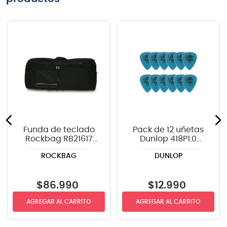
Funda de teclado
Pack de 12 uñetas
Rockbag RB21617
Dunlop 418P1.0
color negro
TORTEX
ROCKBAG
DUNLOP
$
86
.
990
$
12
.
990
AGREGAR AL CARRITO
AGREGAR AL CARRITO