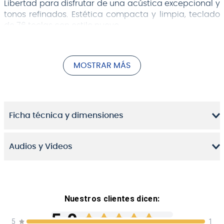
Libertad para disfrutar de una acústica excepcional y
tonos refinados. Estética compacta y limpia, teclado
de 76 teclas con estilo nuevo.
MOSTRAR MÁS
Ficha técnica y dimensiones
Audios y Videos
Nuestros clientes dicen:
5.0
5
1
Imagina tu mundo lleno de música. El diseño