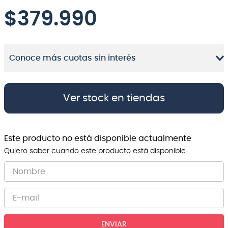
$
379.990
8
.
micrófono
9
.
bateria
10
.
violin
Conoce más cuotas sin interés
Ver stock en tiendas
Este producto no está disponible actualmente
Quiero saber cuando este producto está disponible
ENVIAR