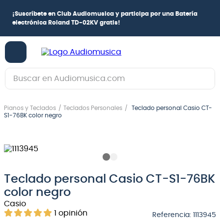
¡
Suscríbete en Club Audiomusica
y participa por una
Batería
electrónica Roland TD-02KV
gratis!
Buscar en Audiomusica.com
TÉRMINOS MÁS BUSCADOS
Pianos y Teclados
Teclados Personales
Teclado personal Casio CT-
1
.
guitarra electrica
S1-76BK color negro
2
.
bajo
3
.
guitarra electroacústica
4
.
pioneerdj
Teclado personal Casio CT-S1-76BK
5
.
amplificador
color negro
6
.
guitarra
Casio
1
opinión
Referencia
:
1113945
7
.
teclado