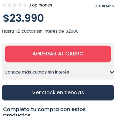
0
opiniones
SKU
:
1113465
8
.
teclado
$
23
.
990
9
.
micrófono
10
.
violin
Hasta
12
cuotas sin interés de
$
2000
AGREGAR AL CARRO
Conoce más cuotas sin interés
Ver stock en tiendas
Completa tu compra con estos
productos