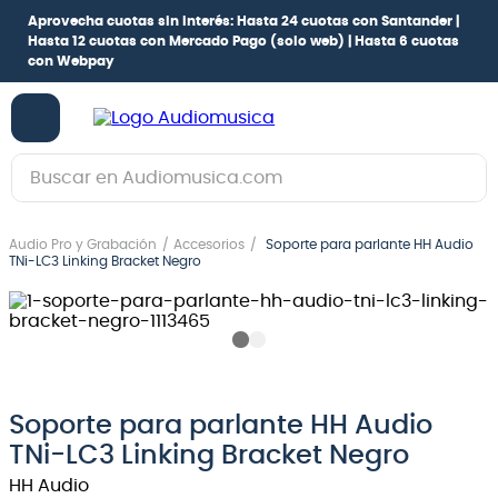
Aprovecha cuotas sin interés:
Hasta 24 cuotas con Santander |
Hasta 12 cuotas con Mercado Pago
(solo web) |
Hasta 6 cuotas
con Webpay
Buscar en Audiomusica.com
TÉRMINOS MÁS BUSCADOS
Audio Pro y Grabación
Accesorios
Soporte para parlante HH Audio
1
.
guitarra electrica
TNi-LC3 Linking Bracket Negro
2
.
bajo
3
.
guitarra electroacústica
4
.
amplificador
5
.
pioneerdj
Soporte para parlante HH Audio
TNi-LC3 Linking Bracket Negro
6
.
guitarra
HH Audio
7
.
bateria